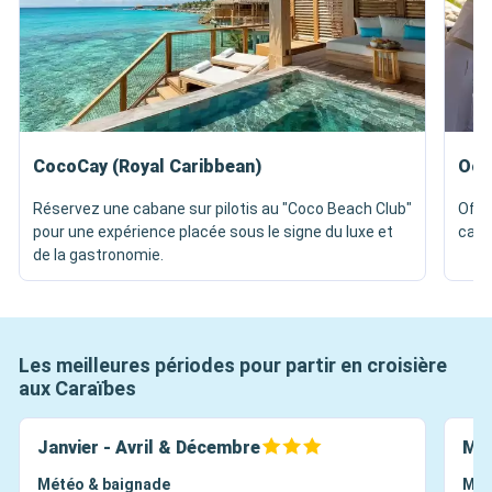
CocoCay (Royal Caribbean)
Oce
Réservez une cabane sur pilotis au "Coco Beach Club"
Offr
pour une expérience placée sous le signe du luxe et
caba
de la gastronomie.
Les meilleures périodes pour partir en croisière
aux Caraïbes
Janvier - Avril & Décembre
Mai
Météo & baignade
Mét