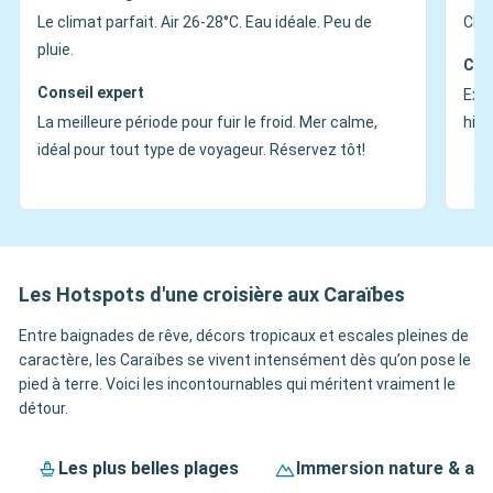
Le climat parfait. Air 26-28°C. Eau idéale. Peu de
Chau
pluie.
Con
Conseil expert
Exce
La meilleure période pour fuir le froid. Mer calme,
hive
idéal pour tout type de voyageur. Réservez tôt!
Les Hotspots d'une croisière aux Caraïbes
Entre baignades de rêve, décors tropicaux et escales pleines de
caractère, les Caraïbes se vivent intensément dès qu’on pose le
pied à terre. Voici les incontournables qui méritent vraiment le
détour.
Les plus belles plages
Immersion nature & av