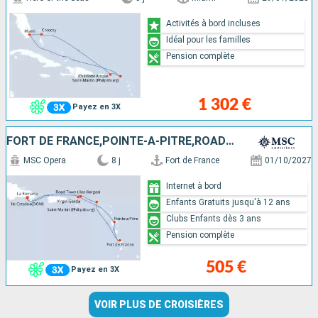
Activités à bord incluses
Idéal pour les familles
Pension complète
1 302 €
Payez en 3X
FORT DE FRANCE,POINTE-A-PITRE,ROAD TOWN,LA ROMANA,CATALINA ISLAND
MSC Opera
8 j
Fort de France
01/10/2027
Internet à bord
Enfants Gratuits jusqu'à 12 ans
Clubs Enfants dès 3 ans
Pension complète
505 €
Payez en 3X
VOIR PLUS DE CROISIÈRES