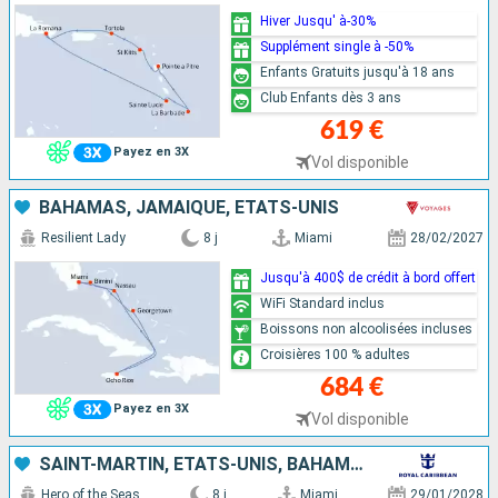
Hiver Jusqu' à-30%
Supplément single à -50%
Enfants Gratuits jusqu'à 18 ans
Club Enfants dès 3 ans
619 €
Payez en 3X
Vol disponible
BAHAMAS, JAMAÏQUE, ÉTATS-UNIS
Resilient Lady
8 j
Miami
28/02/2027
Jusqu'à 400$ de crédit à bord offert
WiFi Standard inclus
Boissons non alcoolisées incluses
Croisières 100 % adultes
684 €
Payez en 3X
Vol disponible
SAINT-MARTIN, ÉTATS-UNIS, BAHAMAS
Hero of the Seas
8 j
Miami
29/01/2028