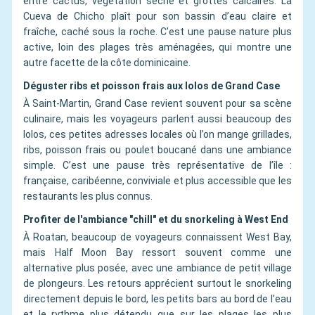
entre cactus, végétation sèche et grottes calcaires. La
Cueva de Chicho plaît pour son bassin d’eau claire et
fraîche, caché sous la roche. C’est une pause nature plus
active, loin des plages très aménagées, qui montre une
autre facette de la côte dominicaine.
Déguster ribs et poisson frais aux lolos de Grand Case
À Saint-Martin, Grand Case revient souvent pour sa scène
culinaire, mais les voyageurs parlent aussi beaucoup des
lolos, ces petites adresses locales où l’on mange grillades,
ribs, poisson frais ou poulet boucané dans une ambiance
simple. C’est une pause très représentative de l’île :
française, caribéenne, conviviale et plus accessible que les
restaurants les plus connus.
Profiter de l'ambiance "chill" et du snorkeling à West End
À Roatan, beaucoup de voyageurs connaissent West Bay,
mais Half Moon Bay ressort souvent comme une
alternative plus posée, avec une ambiance de petit village
de plongeurs. Les retours apprécient surtout le snorkeling
directement depuis le bord, les petits bars au bord de l’eau
et le rythme plus détendu que sur les plages les plus