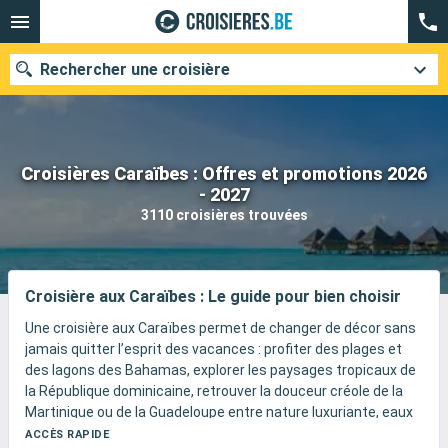
Rechercher une croisière
Croisières Caraïbes : Offres et promotions 2026
Nos destinations
- 2027
3110 croisières trouvées
Mois de départ
Ports
Compagnies
Croisière aux Caraïbes : Le guide pour bien choisir
Rechercher
Une croisière aux Caraïbes permet de changer de décor sans
jamais quitter l’esprit des vacances : profiter des plages et
des lagons des Bahamas, explorer les paysages tropicaux de
la République dominicaine, retrouver la douceur créole de la
Martinique ou de la Guadeloupe entre nature luxuriante, eaux
chaudes et déjeuners face à la mer, découvrir la Riviera Maya
ACCÈS RAPIDE