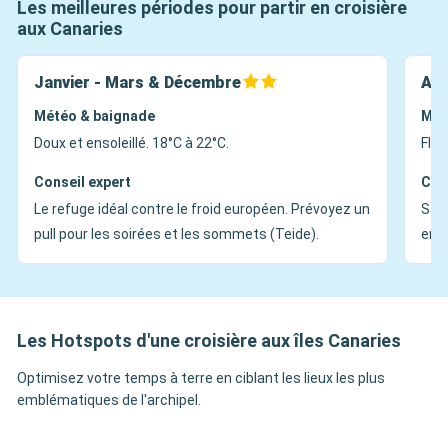
Les meilleures périodes pour partir en croisière
aux Canaries
Janvier - Mars & Décembre
Avr
Météo & baignade
Mét
Doux et ensoleillé. 18°C à 22°C.
Fleu
Conseil expert
Con
Le refuge idéal contre le froid européen. Prévoyez un
Sais
pull pour les soirées et les sommets (Teide).
en f
Les Hotspots d'une croisière aux îles Canaries
Optimisez votre temps à terre en ciblant les lieux les plus
emblématiques de l'archipel.