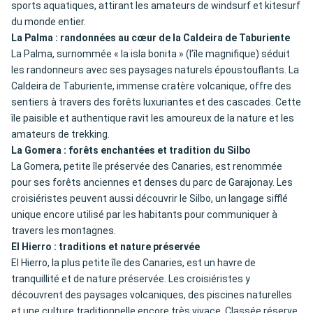
sports aquatiques, attirant les amateurs de windsurf et kitesurf
du monde entier.
La Palma : randonnées au cœur de la Caldeira de Taburiente
La Palma, surnommée « la isla bonita » (l’île magnifique) séduit
les randonneurs avec ses paysages naturels époustouflants. La
Caldeira de Taburiente, immense cratère volcanique, offre des
sentiers à travers des forêts luxuriantes et des cascades. Cette
île paisible et authentique ravit les amoureux de la nature et les
amateurs de trekking.
La Gomera : forêts enchantées et tradition du Silbo
La Gomera, petite île préservée des Canaries, est renommée
pour ses forêts anciennes et denses du parc de Garajonay. Les
croisiéristes peuvent aussi découvrir le Silbo, un langage sifflé
unique encore utilisé par les habitants pour communiquer à
travers les montagnes.
El Hierro : traditions et nature préservée
El Hierro, la plus petite île des Canaries, est un havre de
tranquillité et de nature préservée. Les croisiéristes y
découvrent des paysages volcaniques, des piscines naturelles
et une culture traditionnelle encore très vivace. Classée réserve