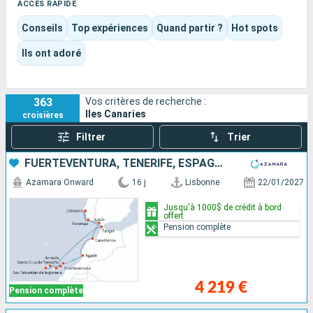
préservées comme La Palma ou La Gomera une nature plus
ACCÈS RAPIDE
verte, plus sauvage, plus silencieuse.
Conseils
Top expériences
Quand partir ?
Hot spots
La destination mêle très naturellement baignade, grands
panoramas, escapades nature et plaisir du navire, avec des
Ils ont adoré
croisières pensées aussi bien pour les vacances en famille
que pour une découverte plus intimiste de l’archipel.
363
Vos critères de recherche :
Iles Canaries
croisières
Filtrer
Trier
FUERTEVENTURA, TENERIFE, ESPAGNE, LANZAROTE, MAROC, PORTUGAL
Azamara Onward
16 j
Lisbonne
22/01/2027
Jusqu'à 1000$ de crédit à bord
offert
Pension complète
4 219 €
Pension complète