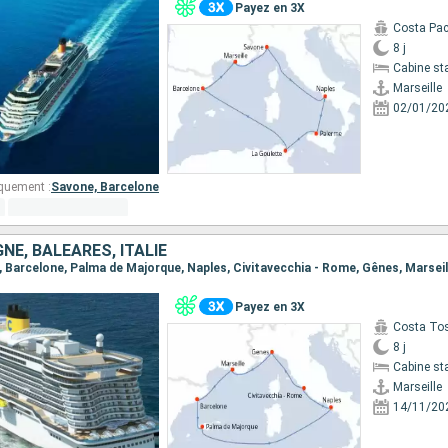
Payez en 3X
Costa Pac
8 j
Cabine st
Marseille
02/01/20
quement :
Savone,
Barcelone
NE, BALÉARES, ITALIE
le, Barcelone, Palma de Majorque, Naples, Civitavecchia - Rome, Gênes, Marseil
Payez en 3X
Costa To
8 j
Cabine st
Marseille
14/11/20