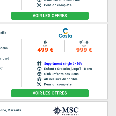
Pension complète
VOIR LES OFFRES
eille
+
dès
dès
scana
499 €
999 €
andard
Supplément single à -50%
27
Enfants Gratuits jusqu'à 18 ans
Club Enfants dès 3 ans
All inclusive disponible
Pension complète
VOIR LES OFFRES
lone, Marseille