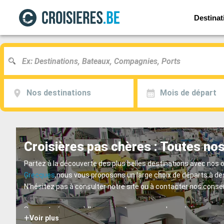
Destinat
Nos destinations
Mois de départ
Croisières pas chères : Toutes nos
Partez à la découverte des plus belles destinations avec nos 
Grecques
,nous vous proposons un large choix de départs à de
N'hésitez pas à consulter notre site ou à contacter nos consei
Souvent, réserver à l'avance est synonyme de
croisieres pas 
+
Voir plus
offrent parfois des tarifs préférentiels pour les enfants, pou