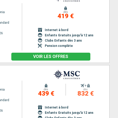
nia
dès
419 €
andard
Internet à bord
26
Enfants Gratuits jusqu'à 12 ans
Clubs Enfants dès 3 ans
Pension complète
VOIR LES OFFRES
+
nia
dès
dès
439 €
832 €
andard
Internet à bord
26
Enfants Gratuits jusqu'à 12 ans
Clubs Enfants dès 3 ans