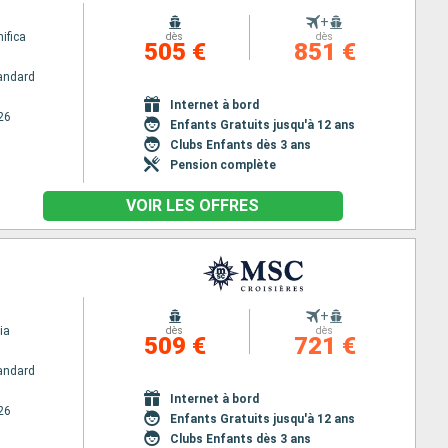
+
ifica
dès
dès
505 €
851 €
andard
Internet à bord
26
Enfants Gratuits jusqu'à 12 ans
Clubs Enfants dès 3 ans
Pension complète
VOIR LES OFFRES
+
ia
dès
dès
509 €
721 €
andard
Internet à bord
26
Enfants Gratuits jusqu'à 12 ans
Clubs Enfants dès 3 ans