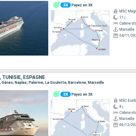
Payez en 3X
MSC Magn
11 j
Cabine st
Marseille
04/11/20
, TUNISIE, ESPAGNE
le, Gênes, Naples, Palerme, La Goulette, Barcelone, Marseille
Payez en 3X
MSC Eurib
8 j
Cabine st
Marseille
06/12/20