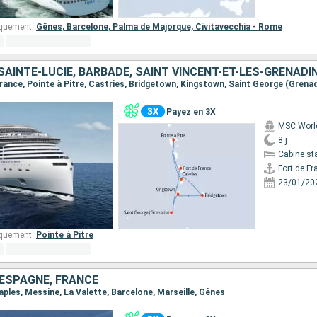
quement :
Gênes,
Barcelone,
Palma de Majorque,
Civitavecchia - Rome
Payez en 3X
MSC Worl
8 j
Cabine st
Fort de Fr
23/01/20
quement :
Pointe à Pitre
, ESPAGNE, FRANCE
Naples, Messine, La Valette, Barcelone, Marseille, Gênes