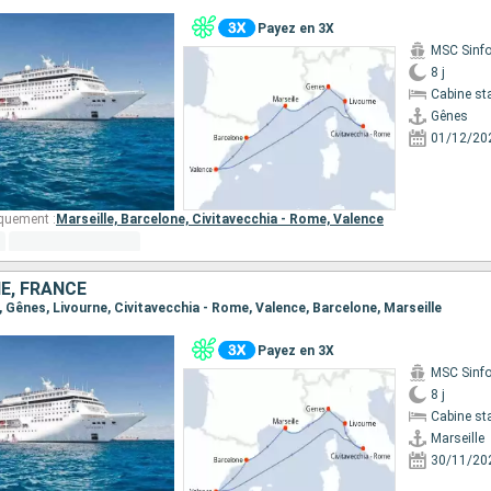
Payez en 3X
MSC Sinfo
8 j
Cabine st
Gênes
01/12/20
quement :
Marseille,
Barcelone,
Civitavecchia - Rome,
Valence
NE, FRANCE
le, Gênes, Livourne, Civitavecchia - Rome, Valence, Barcelone, Marseille
Payez en 3X
MSC Sinfo
8 j
Cabine st
Marseille
30/11/20