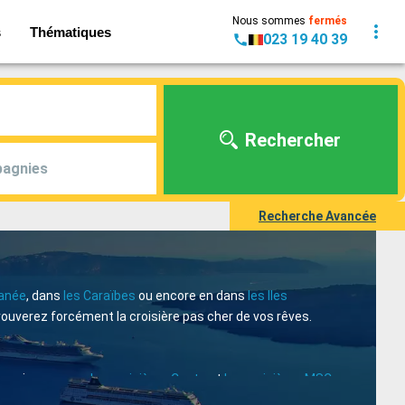
Nous sommes
fermés
s
Thématiques
023 19 40 39
Rechercher
agnies
Recherche Avancée
ranée
, dans
les Caraïbes
ou encore en dans
les Iles
rouverez forcément la croisière pas cher de vos rêves.
ompagnies comme
les croisières Costa
et
les croisières MSC
me un mariage ou un anniversaire de mariage, vous pourriez