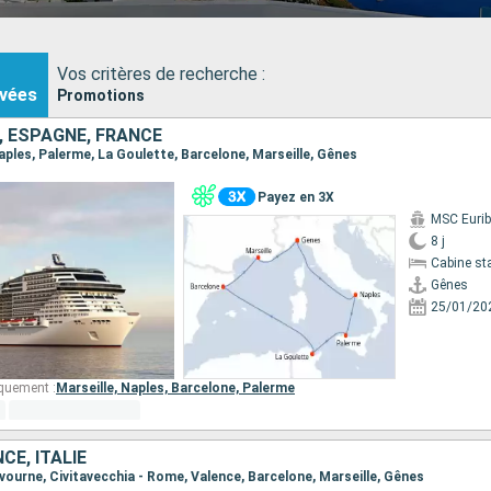
cher et profitez d'une croisière pas cher jusqu'à 60% de réduction!"
Vos critères de recherche :
vées
Promotions
E, ESPAGNE, FRANCE
Naples, Palerme, La Goulette, Barcelone, Marseille, Gênes
Payez en 3X
MSC Eurib
8 j
Cabine st
Gênes
25/01/20
quement :
Marseille,
Naples,
Barcelone,
Palerme
CE, ITALIE
Livourne, Civitavecchia - Rome, Valence, Barcelone, Marseille, Gênes