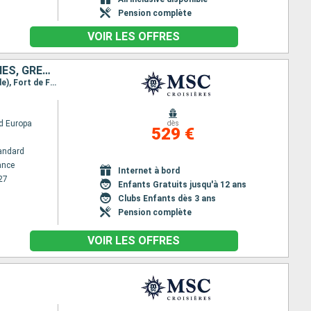
Pension complète
VOIR LES OFFRES
GUADELOUPE, SAINTE-LUCIE, BARBADE, SAINT VINCENT-ET-LES-GRENADINES, GRENADE, MARTINIQUE
Itinéraire : Fort de France, Pointe à Pitre, Castries, Bridgetown, Kingstown, Saint George (Grenade), Fort de France
d Europa
dès
529 €
andard
ance
Internet à bord
27
Enfants Gratuits jusqu'à 12 ans
Clubs Enfants dès 3 ans
Pension complète
VOIR LES OFFRES