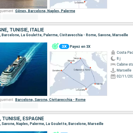
quement :
Gênes,
Barcelone,
Naples,
Palerme
E, TUNISIE, ITALIE
le, Barcelone, La Goulette, Palerme, Civitavecchia - Rome, Savone, Marseille
Payez en 3X
Costa Pac
8 j
Cabine st
Marseille
02/11/20
quement :
Barcelone,
Savone,
Civitavecchia - Rome
, TUNISIE, ESPAGNE
le, Savone, Naples, Palerme, La Goulette, Barcelone, Marseille