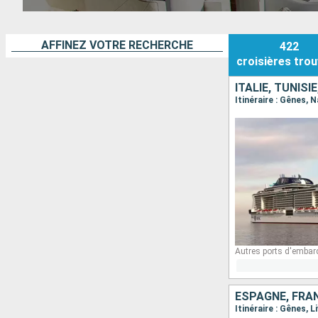
bénéficier de réductions spécifiques et d'avantages à bord.
AFFINEZ VOTRE RECHERCHE
N'attendez pas, découvrez toutes nos offres de croisieres pas 
422
croisières
trou
ITALIE, TUNISI
Itinéraire : Gênes, 
Autres ports d'embar
ESPAGNE, FRAN
Itinéraire : Gênes, 