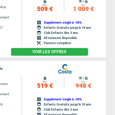
+
dès
dès
ifica
509 €
1 009 €
andard
Supplément single à -50%
27
Enfants Gratuits jusqu'à 18 ans
Club Enfants dès 3 ans
All inclusive disponible
Pension complète
VOIR LES OFFRES
le
+
dès
dès
scana
519 €
948 €
andard
Supplément single à -50%
26
Enfants Gratuits jusqu'à 18 ans
Club Enfants dès 3 ans
All inclusive disponible