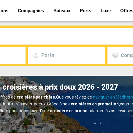
ions
Compagnies
Bateaux
Ports
Luxe
Offre
Ports
Comp
 croisières à prix doux 2026 - 2027
offres de
croisière pas chère.
Que vous rêviez de
naviguer en Méditer
s tarifs très avantageux. Grâce à nos
croisières en promotion,
vous t
llers pour bénéficier d'une
croisière en promo
adaptée à vos envies.
cher,
surtout si vous prévoyez de voyager en famille. De plus, les c
vant aller jusqu'à la gratuité. Si vous fêtez un événement spécial com