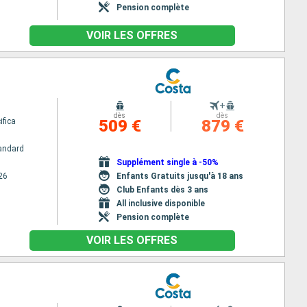
Pension complète
VOIR LES OFFRES
+
dès
dès
ifica
509 €
879 €
andard
Supplément single à -50%
26
Enfants Gratuits jusqu'à 18 ans
Club Enfants dès 3 ans
All inclusive disponible
Pension complète
VOIR LES OFFRES