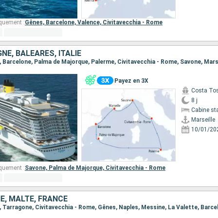
quement :
Gênes,
Barcelone,
Valence,
Civitavecchia - Rome
NE, BALÉARES, ITALIE
le, Barcelone, Palma de Majorque, Palerme, Civitavecchia - Rome, Savone, Mars
Payez en 3X
Costa To
8 j
Cabine st
Marseille
10/01/20
quement :
Savone,
Palma de Majorque,
Civitavecchia - Rome
IE, MALTE, FRANCE
le, Tarragone, Civitavecchia - Rome, Gênes, Naples, Messine, La Valette, Barce