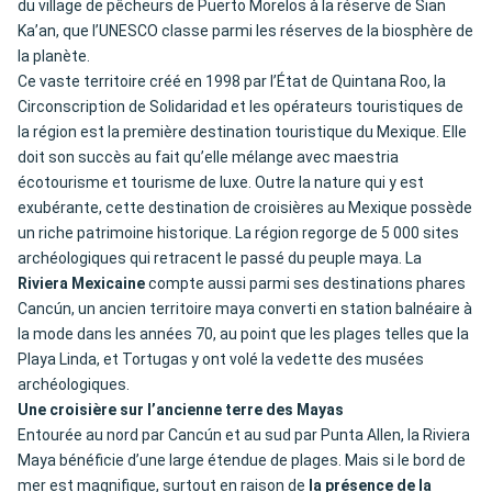
du village de pêcheurs de Puerto Morelos à la réserve de Sian
Ka’an, que l’UNESCO classe parmi les réserves de la biosphère de
la planète.
Ce vaste territoire créé en 1998 par l’État de Quintana Roo, la
Circonscription de Solidaridad et les opérateurs touristiques de
la région est la première destination touristique du Mexique. Elle
doit son succès au fait qu’elle mélange avec maestria
écotourisme et tourisme de luxe. Outre la nature qui y est
exubérante, cette destination de croisières au Mexique possède
un riche patrimoine historique. La région regorge de 5 000 sites
archéologiques qui retracent le passé du peuple maya. La
Riviera Mexicaine
compte aussi parmi ses destinations phares
Cancún, un ancien territoire maya converti en station balnéaire à
la mode dans les années 70, au point que les plages telles que la
Playa Linda, et Tortugas y ont volé la vedette des musées
archéologiques.
Une croisière sur l’ancienne terre des Mayas
Entourée au nord par Cancún et au sud par Punta Allen, la Riviera
Maya bénéficie d’une large étendue de plages. Mais si le bord de
mer est magnifique, surtout en raison de
la présence de la