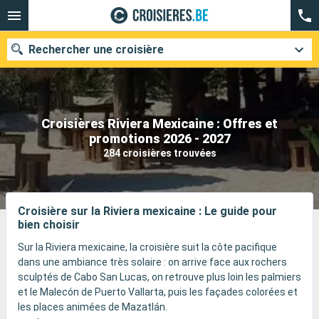
Rechercher une croisière
Croisières Riviera Mexicaine : Offres et
Nos destinations
promotions 2026 - 2027
284 croisières trouvées
Mois de départ
Ports
Compagnies
Croisière sur la Riviera mexicaine : Le guide pour
bien choisir
Rechercher
Sur la Riviera mexicaine, la croisière suit la côte pacifique
dans une ambiance très solaire : on arrive face aux rochers
sculptés de Cabo San Lucas, on retrouve plus loin les palmiers
et le Malecón de Puerto Vallarta, puis les façades colorées et
les places animées de Mazatlán.