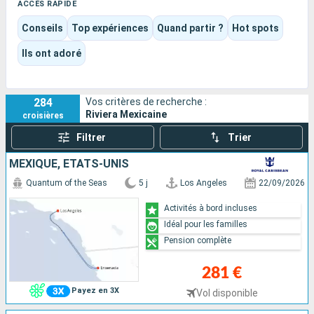
Le voyage alterne plages, marinas, tacos de poisson, sorties
ACCÈS RAPIDE
en mer, centres historiques et couchers de soleil sur le
Conseils
Top expériences
Quand partir ?
Hot spots
Pacifique. C’est une destination facile à apprécier en escale,
avec des ports très différents les uns des autres et un bon
Ils ont adoré
équilibre entre détente, balade et activités nautiques.
284
Vos critères de recherche :
Riviera Mexicaine
croisières
Filtrer
Trier
MEXIQUE, ÉTATS-UNIS
Quantum of the Seas
5 j
Los Angeles
22/09/2026
Activités à bord incluses
Idéal pour les familles
Pension complète
281 €
Payez en 3X
Vol disponible