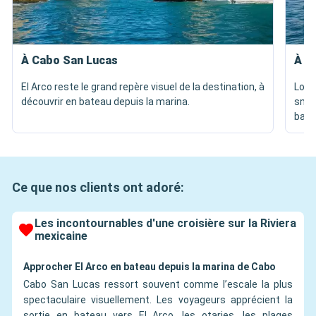
À Cabo San Lucas
À P
El Arco reste le grand repère visuel de la destination, à
Los 
découvrir en bateau depuis la marina.
snork
baie.
Ce que nos clients ont adoré:
Les incontournables d'une croisière sur la Riviera
mexicaine
Approcher El Arco en bateau depuis la marina de Cabo
Cabo San Lucas ressort souvent comme l’escale la plus
spectaculaire visuellement. Les voyageurs apprécient la
sortie en bateau vers El Arco, les otaries, les plages