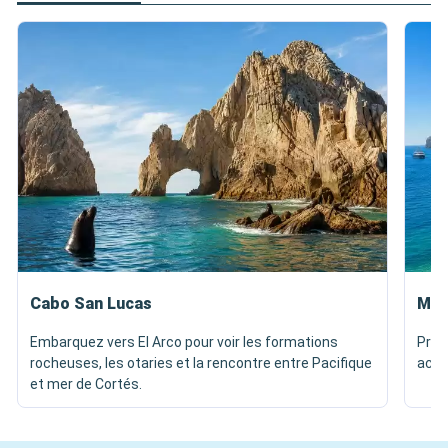
Cabo San Lucas
Med
Embarquez vers El Arco pour voir les formations
Prof
rocheuses, les otaries et la rencontre entre Pacifique
accè
et mer de Cortés.