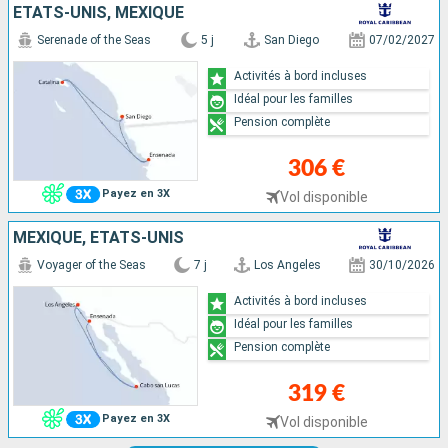
ÉTATS-UNIS, MEXIQUE
Serenade of the Seas
5 j
San Diego
07/02/2027
Activités à bord incluses
Idéal pour les familles
Pension complète
306 €
Payez en 3X
Vol disponible
MEXIQUE, ÉTATS-UNIS
Voyager of the Seas
7 j
Los Angeles
30/10/2026
Activités à bord incluses
Idéal pour les familles
Pension complète
319 €
Payez en 3X
Vol disponible