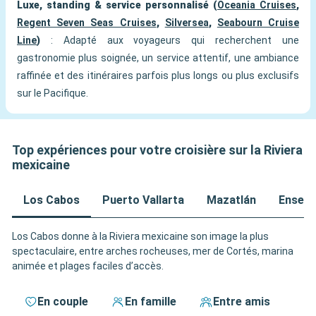
Luxe, standing & service personnalisé (
Oceania Cruises
,
Regent Seven Seas Cruises
,
Silversea
,
Seabourn Cruise
Line
)
: Adapté aux voyageurs qui recherchent une
gastronomie plus soignée, un service attentif, une ambiance
raffinée et des itinéraires parfois plus longs ou plus exclusifs
sur le Pacifique.
Top expériences pour votre croisière sur la Riviera
mexicaine
Los Cabos
Puerto Vallarta
Mazatlán
Ensena
Los Cabos donne à la Riviera mexicaine son image la plus
spectaculaire, entre arches rocheuses, mer de Cortés, marina
animée et plages faciles d’accès.
En couple
En famille
Entre amis