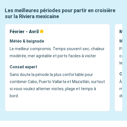
Les meilleures périodes pour partir en croisière
sur la Riviera mexicaine
Février - Avril
Mai
Météo & baignade
Mét
Le meilleur compromis. Temps souvent sec, chaleur
Plu
modérée, mer agréable et ports faciles à visiter.
calm
les v
Conseil expert
Con
Sans doute la période la plus confortable pour
combiner Cabo, Puerto Vallarta et Mazatlán, surtout
À en
si vous voulez alterner visites, plage et temps à
moin
bord.
du t