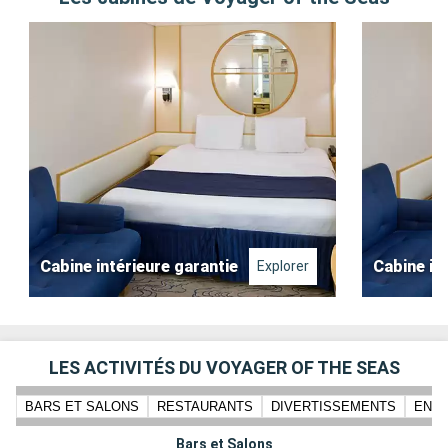
Cabine intérieure garantie
Cabine in
Explorer
LES ACTIVITÉS DU VOYAGER OF THE SEAS
BARS ET SALONS
RESTAURANTS
DIVERTISSEMENTS
ENFA
Bars et Salons