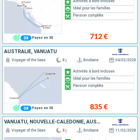
Activités à bord incluses
Idéal pour les familles
Pension complète
712 €
Payez en 3X
AUSTRALIE, VANUATU
Voyager of the Seas
8 j
Brisbane
04/02/2028
Activités à bord incluses
Idéal pour les familles
Pension complète
835 €
Payez en 3X
VANUATU, NOUVELLE-CALÉDONIE, AUSTRALIE
Voyager of the Seas
8 j
Brisbane
11/02/2028