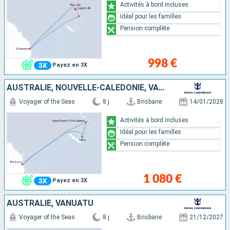
Activités à bord incluses
Idéal pour les familles
Pension complète
998 €
Payez en 3X
AUSTRALIE, NOUVELLE-CALÉDONIE, VANUATU
Voyager of the Seas
8 j
Brisbane
14/01/2028
Activités à bord incluses
Idéal pour les familles
Pension complète
1 080 €
Payez en 3X
AUSTRALIE, VANUATU
Voyager of the Seas
8 j
Brisbane
21/12/2027