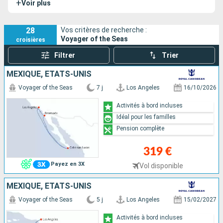
+
Voir plus
Mariner of the Seas
, du
Adventure of the Seas
et de
l’Explorer of the Seas
.
28
Vos critères de recherche :
Voyager of the Seas
croisières
Filtrer
Trier
MEXIQUE, ÉTATS-UNIS
Voyager of the Seas
7 j
Los Angeles
16/10/2026
Activités à bord incluses
Idéal pour les familles
Pension complète
319 €
Payez en 3X
Vol disponible
MEXIQUE, ÉTATS-UNIS
Voyager of the Seas
5 j
Los Angeles
15/02/2027
Activités à bord incluses