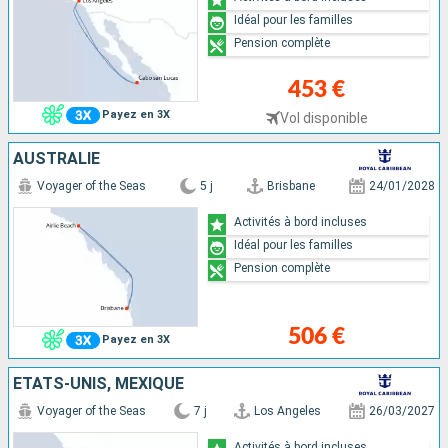
Idéal pour les familles
Pension complète
453 €
Payez en 3X
Vol disponible
AUSTRALIE
Voyager of the Seas
5 j
Brisbane
24/01/2028
Activités à bord incluses
Idéal pour les familles
Pension complète
506 €
Payez en 3X
ÉTATS-UNIS, MEXIQUE
Voyager of the Seas
7 j
Los Angeles
26/03/2027
Activités à bord incluses