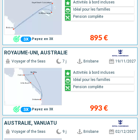
Activités à bord incluses
Idéal pour les familles
Pension complète
895 €
Payez en 3X
ROYAUME-UNI, AUSTRALIE
Voyager of the Seas
7 j
Brisbane
19/11/2027
Activités à bord incluses
Idéal pour les familles
Pension complète
993 €
Payez en 3X
AUSTRALIE, VANUATU
Voyager of the Seas
9 j
Brisbane
02/12/2027