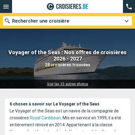
Rechercher une croisière
Voyager of the Seas : Nos offres de croisières
Nos destinations
2026 - 2027
28 croisières trouvées
Mois de départ
Ports
Compagnies
Voir les 33 autres photos
Rechercher
6 choses à savoir sur Le Voyager of the Seas
Le Voyager of the Seas est un navire de la compagnie de
croisières
Royal Caribbean
. Mis en service en 1999, il a été
entièrement rénové en 2014. Appartenant à la classe
Voyager, il est le sister-ship du
Navigator of the Seas
, du