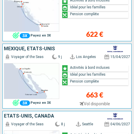
Activités à bord incluses
Idéal pour les familles
Pension complète
622 €
Payez en 3X
MEXIQUE, ÉTATS-UNIS
Voyager of the Seas
9 j
Los Angeles
15/04/2027
Activités à bord incluses
Idéal pour les familles
Pension complète
663 €
Payez en 3X
Vol disponible
ÉTATS-UNIS, CANADA
Voyager of the Seas
8 j
Seattle
04/06/2027