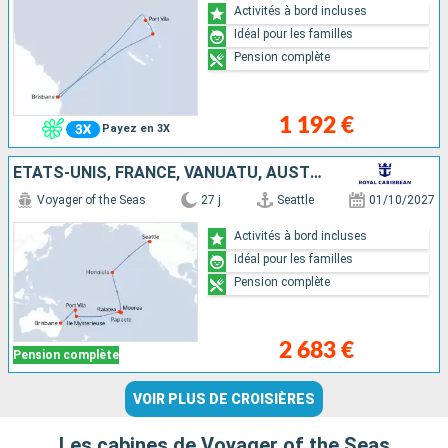
Activités à bord incluses
Idéal pour les familles
Pension complète
1 192 €
Payez en 3X
ÉTATS-UNIS, FRANCE, VANUATU, AUSTRALIE
Voyager of the Seas
27 j
Seattle
01/10/2027
Activités à bord incluses
Idéal pour les familles
Pension complète
2 683 €
Pension complète
VOIR PLUS DE CROISIÈRES
Les cabines de Voyager of the Seas