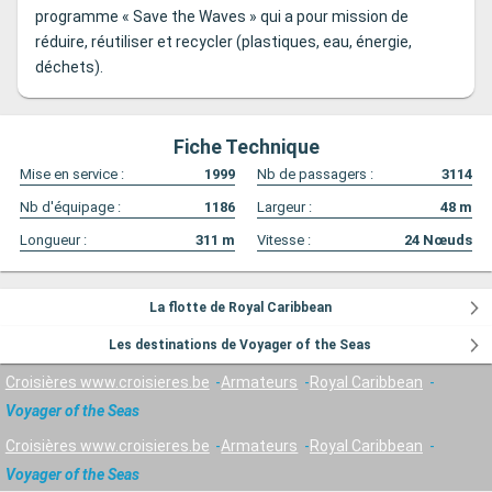
programme « Save the Waves » qui a pour mission de
réduire, réutiliser et recycler (plastiques, eau, énergie,
déchets).
Fiche Technique
Mise en service :
1999
Nb de passagers :
3114
Nb d'équipage :
1186
Largeur :
48
m
Longueur :
311
m
Vitesse :
24
Nœuds
La flotte de Royal Caribbean
Les destinations de Voyager of the Seas
Croisières www.croisieres.be
Armateurs
Royal Caribbean
Voyager of the Seas
Croisières www.croisieres.be
Armateurs
Royal Caribbean
Voyager of the Seas