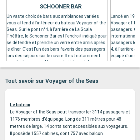
SCHOONER BAR
Un vaste choix de bars aux ambiances variées
Lancé en 1999 
vous attend à l'intérieur du bateau Voyager of the
Voyager of the
Seas. Sur le pont n°4, à l'arrière de La Scala
passagers. Ce 
Théâtre, le Schooner Bar est l'endroit indiqué pour
International 
se détendre et prendre un verre entre amis après
passagers lors
le dîner. C'est l'un des bars favoris des passagers
4, à l'arrière 
lors des séjours sur le navire. Il est notamment
équipé d'un gr
apprécié pour son décor sur le thème de la
vous dans ce b
marine. Ce bar est doté d'un beau piano. Tous les
retransmissio
soirs, un artiste est invité offrir une musique
d’importance.
Tout savoir sur Voyager of the Seas
d’ambiance élégante. Des animations peuvent
conviviale pro
être proposées pour divertir les hôtes.
passionnés de 
entre amis apr
dans ce bar ag
Le bateau
Le Voyager of the Seas peut transporter 3114 passagers et
1176 membres d’équipage. Long de 311 mètres pour 48
mètres de large, 14 ponts sont accessibles aux voyageurs.
Il possède 1557 cabines, dont 757 avec balcon.