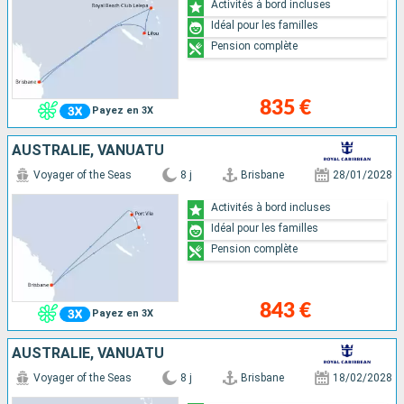
Activités à bord incluses
Idéal pour les familles
Pension complète
835 €
Payez en 3X
AUSTRALIE, VANUATU
Voyager of the Seas
8 j
Brisbane
28/01/2028
Activités à bord incluses
Idéal pour les familles
Pension complète
843 €
Payez en 3X
AUSTRALIE, VANUATU
Voyager of the Seas
8 j
Brisbane
18/02/2028