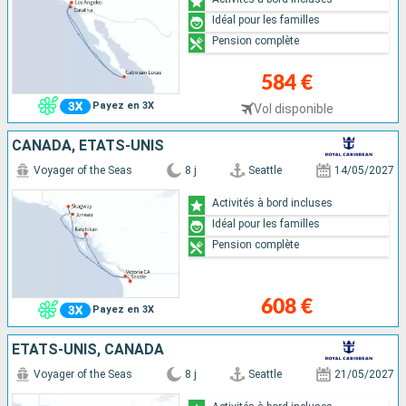
Idéal pour les familles
Pension complète
584 €
Payez en 3X
Vol disponible
CANADA, ÉTATS-UNIS
Voyager of the Seas
8 j
Seattle
14/05/2027
Activités à bord incluses
Idéal pour les familles
Pension complète
608 €
Payez en 3X
ÉTATS-UNIS, CANADA
Voyager of the Seas
8 j
Seattle
21/05/2027