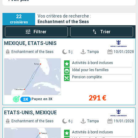
en service en 1997, agrandi en 2005 et rénové en 2012.
22
Vos critères de recherche :
Enchantment of the Seas
croisières
Filtrer
Trier
MEXIQUE, ÉTATS-UNIS
Enchantment of the Seas
5 j
Tampa
10/01/2028
Activités à bord incluses
Idéal pour les familles
Pension complète
291 €
Payez en 3X
ÉTATS-UNIS, MEXIQUE
Enchantment of the Seas
6 j
Tampa
19/01/2028
Activités à bord incluses