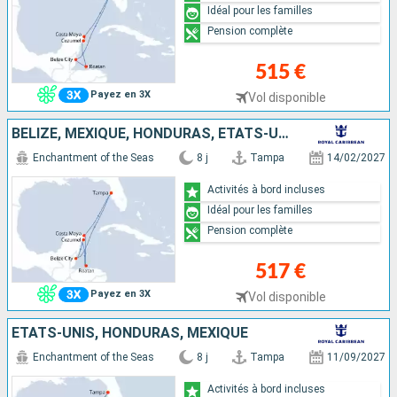
Idéal pour les familles
Pension complète
515 €
Payez en 3X
Vol disponible
BELIZE, MEXIQUE, HONDURAS, ÉTATS-UNIS
Enchantment of the Seas
8 j
Tampa
14/02/2027
Activités à bord incluses
Idéal pour les familles
Pension complète
517 €
Payez en 3X
Vol disponible
ÉTATS-UNIS, HONDURAS, MEXIQUE
Enchantment of the Seas
8 j
Tampa
11/09/2027
Activités à bord incluses