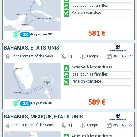
Idéal pour les familles
Pension complète
581 €
Payez en 3X
BAHAMAS, ÉTATS-UNIS
Enchantment of the Seas
7 j
Tampa
30/10/2027
Activités à bord incluses
Idéal pour les familles
Pension complète
589 €
Payez en 3X
BAHAMAS, MEXIQUE, ÉTATS-UNIS
Enchantment of the Seas
8 j
Tampa
25/09/2027
Activités à bord incluses