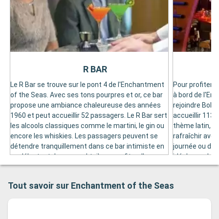
R BAR
Le R Bar se trouve sur le pont 4 de l'Enchantment
Pour profiter 
of the Seas. Avec ses tons pourpres et or, ce bar
à bord de l'E
propose une ambiance chaleureuse des années
rejoindre Boler
1960 et peut accueillir 52 passagers. Le R Bar sert
accueillir 113
les alcools classiques comme le martini, le gin ou
thème latin, l
encore les whiskies. Les passagers peuvent se
rafraîchir avec
détendre tranquillement dans ce bar intimiste en
journée ou dans
se délectant de ces cocktails ou profiter d'une
idéal pour des
soirée dansante disco. Le R Bar est aussi l'endroit
familiaux, des
idéal pour les apéritifs. Si vous voulez passer une
ou des soirées 
Tout savoir sur Enchantment of the Seas
soirée agréable entre amis, retrouvez l’ambiance
à venir au Bole
chaleureuse du R Bar.
animations ou 
défouler sur s