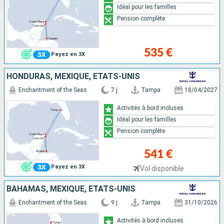
Idéal pour les familles
Pension complète
535 €
Payez en 3X
HONDURAS, MEXIQUE, ÉTATS-UNIS
Enchantment of the Seas
7 j
Tampa
18/04/2027
Activités à bord incluses
Idéal pour les familles
Pension complète
541 €
Payez en 3X
Vol disponible
BAHAMAS, MEXIQUE, ÉTATS-UNIS
Enchantment of the Seas
9 j
Tampa
31/10/2026
Activités à bord incluses