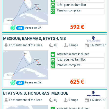
Idéal pour les familles
Pension complète
592 €
Payez en 3X
MEXIQUE, BAHAMAS, ÉTATS-UNIS
Enchantment of the Seas
8 j
Tampa
04/09/2027
Activités à bord incluses
Idéal pour les familles
Pension complète
625 €
Payez en 3X
ÉTATS-UNIS, HONDURAS, MEXIQUE
Enchantment of the Seas
8 j
Tampa
14/08/2027
Activités à bord incluses