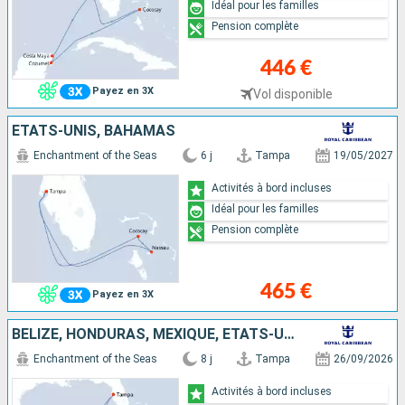
Idéal pour les familles
Pension complète
446 €
Payez en 3X
Vol disponible
ÉTATS-UNIS, BAHAMAS
Enchantment of the Seas
6 j
Tampa
19/05/2027
Activités à bord incluses
Idéal pour les familles
Pension complète
465 €
Payez en 3X
BELIZE, HONDURAS, MEXIQUE, ÉTATS-UNIS
Enchantment of the Seas
8 j
Tampa
26/09/2026
Activités à bord incluses