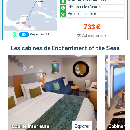
Activités à bord incluses
Idéal pour les familles
Pension complète
733 €
Payez en 3X
Vol disponible
Les cabines de Enchantment of the Seas
Cabine intérieure
Cabine vu
Explorer