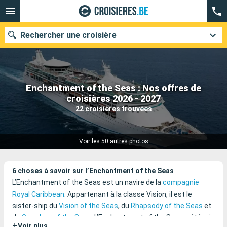
Rechercher une croisière
Enchantment of the Seas : Nos offres de
Nos destinations
croisières 2026 - 2027
22 croisières trouvées
Mois de départ
Ports
Compagnies
Voir les 50 autres photos
Rechercher
6 choses à savoir sur l’Enchantment of the Seas
L’Enchantment of the Seas est un navire de la
compagnie
Royal Caribbean
. Appartenant à la classe Vision, il est le
sister-ship du
Vision of the Seas
, du
Rhapsody of the Seas
et
du
Grandeur of the Seas
. L’Enchantment of the Seas a été mis
+
Voir plus