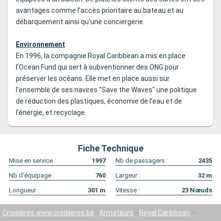
avantages comme l'accès prioritaire au bateau et au
débarquement ainsi qu'une conciergerie.
Environnement
En 1996, la compagnie Royal Caribbean a mis en place
l’Ocean Fund qui sert à subventionner des ONG pour
préserver les océans. Elle met en place aussi sur
l’ensemble de ses navires "Save the Waves" une politique
de réduction des plastiques, économie de l’eau et de
l’énergie, et recyclage.
Fiche Technique
Mise en service :
1997
Nb de passagers :
2435
Nb d'équipage :
760
Largeur :
32
m
Longueur :
301
m
Vitesse :
23
Nœuds
Croisières www.croisieres.be
Armateurs
Royal Caribbean