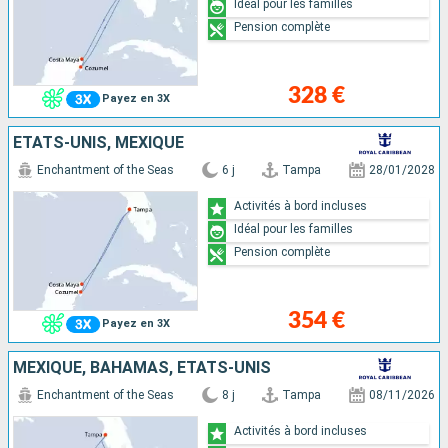
Idéal pour les familles
Pension complète
328 €
Payez en 3X
ÉTATS-UNIS, MEXIQUE
Enchantment of the Seas
6 j
Tampa
28/01/2028
Activités à bord incluses
Idéal pour les familles
Pension complète
354 €
Payez en 3X
MEXIQUE, BAHAMAS, ÉTATS-UNIS
Enchantment of the Seas
8 j
Tampa
08/11/2026
Activités à bord incluses