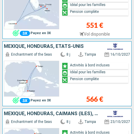
Idéal pour les familles
Pension complète
551 €
Payez en 3X
Vol disponible
MEXIQUE, HONDURAS, ÉTATS-UNIS
Enchantment of the Seas
8 j
Tampa
16/10/2027
Activités à bord incluses
Idéal pour les familles
Pension complète
566 €
Payez en 3X
MEXIQUE, HONDURAS, CAÏMANS (ÎLES), ÉTATS-UNIS
Enchantment of the Seas
8 j
Tampa
23/10/2027
Activités à bord incluses