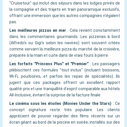
"Cruisetour" qui inclut des séjours dans les lodges privés de
la compagnie et des trajets en train panoramique exclusifs,
offrant une immersion que les autres compagnies n'égalent
pas.
Les meilleures pizzas en mer
:
Cela revient constamment
dans les commentaires gourmands. Les pizzerias à bord
(Alfredo's ou Gigi's selon les navires) sont souvent citées
comme servant la meilleure pizza du marché de la croisière,
préparée à la main et cuite dans de vrais fours à pierre.
Les forfaits "Princess Plus" et "Premier"
:
Les passagers
plébiscitent ces formules "tout inclus" (incluant boissons,
Wi-Fi, pourboires, et parfois les repas de spécialités). Ils
jugent que ces packages offrent un excellent rapport
qualité-prix et une tranquillité d'esprit comparable aux hôtels
All-Inclusive, évitant la surprise de la facture finale.
Le cinéma sous les étoiles (Movies Under the Stars)
:
Ce
concept signature reste très populaire. Les clients
apprécient de pouvoir regarder des films récents sur un
écran géant au bord de la piscine en soirée, installés sur des