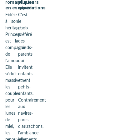
romantiques
plusieurs
en escapade
générations
Fidèle
C'est
à son
le
héritage,
choix
Princess
préféré
est la
des
compagnie
grands-
de
parents
l'amour.
qui
Elle
invitent
séduit
enfants
massivement
et
les
petits-
couples
enfants.
pour
Contrairement
les
aux
lunes
navires-
de
parcs
miel,
d'attractions,
les
l'ambiance
renouvellements
ici