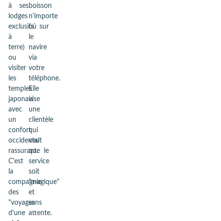
à ses
boisson
lodges
n'importe
exclusifs
où sur
à
le
terre)
navire
ou
via
visiter
votre
les
téléphone.
temples
Elle
japonais
vise
avec
une
un
clientèle
confort
qui
occidental
veut
rassurant.
que le
C'est
service
la
soit
compagnie
"magique"
des
et
"voyages
sans
d'une
attente.