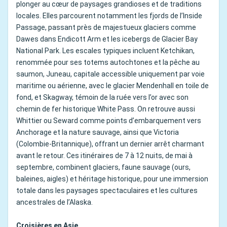
plonger au cœur de paysages grandioses et de traditions
locales. Elles parcourent notamment les fjords de l’Inside
Passage, passant près de majestueux glaciers comme
Dawes dans Endicott Arm et les icebergs de Glacier Bay
National Park. Les escales typiques incluent Ketchikan,
renommée pour ses totems autochtones et la pêche au
saumon, Juneau, capitale accessible uniquement par voie
maritime ou aérienne, avec le glacier Mendenhall en toile de
fond, et Skagway, témoin de la ruée vers l’or avec son
chemin de fer historique White Pass. On retrouve aussi
Whittier ou Seward comme points d’embarquement vers
Anchorage et la nature sauvage, ainsi que Victoria
(Colombie-Britannique), offrant un dernier arrêt charmant
avant le retour. Ces itinéraires de 7 à 12 nuits, de mai à
septembre, combinent glaciers, faune sauvage (ours,
baleines, aigles) et héritage historique, pour une immersion
totale dans les paysages spectaculaires et les cultures
ancestrales de l’Alaska.
Croisières en Asie