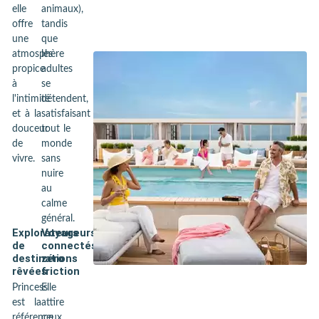
elle
animaux),
offre
tandis
une
que
atmosphère
les
propice
adultes
à
se
l'intimité
détendent,
et à la
satisfaisant
douceur
tout le
de
monde
vivre.
sans
nuire
au
calme
général.
Explorateurs
Voyageurs
de
connectés,
destinations
zéro
rêvées
friction
Princess
Elle
est la
attire
référence
ceux