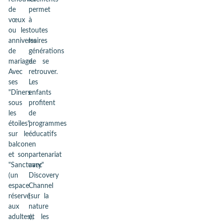
de
permet
vœux
à
ou les
toutes
anniversaires
les
de
générations
mariage.
de se
Avec
retrouver.
ses
Les
"Dîners
enfants
sous
profitent
les
de
étoiles"
programmes
sur le
éducatifs
balcon
en
et son
partenariat
"Sanctuary"
avec
(un
Discovery
espace
Channel
réservé
(sur la
aux
nature
adultes),
et les