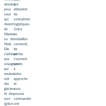
absolue
qui
pour
détestent
ceux
les
qui
contraintes
rêvent
logistiques.
de
Grâce
l'Alaska
au
ou de
médaillon
l'Asie.
connecté,
Elle
les
s'adresse
portes
aux
s'ouvrent
voyageurs
seules
qui
à
veulent
votre
voir
approche
des
et
glaciers
vous
et des
pouvez
ours
commander
(grâce
une