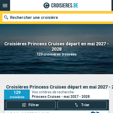
Rechercher une croisière
Croisières Princess Cruises départ en mai 2027 -
Nos destinations
2028
129 croisières trouvées
Mois de départ
Ports
Compagnies
Rechercher
Croisières Princess Cruises départ en mai 2027 - 
129
Vos critères de recherche :
Princess Cruises - mai 2027 - 2028
croisières
Filtrer
Trier