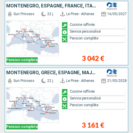
MONTÉNÉGRO, ESPAGNE, FRANCE, ITALIE, GRÈCE, TURQUIE
Sun Princess
22 j
Le Piree - Athenes
16/05/2027
Cuisine raffinée
Service personalisé
Pension complète
3 042 €
Pension complète
MONTÉNÉGRO, GRÈCE, ESPAGNE, MAJORQUE, FRANCE, ITALIE, TURQUIE
Sun Princess
22 j
Le Piree - Athenes
21/05/2028
Cuisine raffinée
Service personalisé
Pension complète
3 161 €
Pension complète