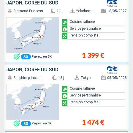
JAPON, CORÉE DU SUD
Diamond Princess
11 j
Yokohama
18/05/2027
Cuisine raffinée
Service personalisé
Pension complète
1 399 €
Payez en 3X
JAPON, CORÉE DU SUD
Sapphire princess
13 j
Tokyo
05/05/2028
Cuisine raffinée
Service personalisé
Pension complète
1 474 €
Payez en 3X