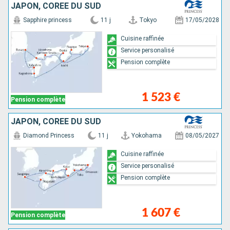
JAPON, CORÉE DU SUD
Sapphire princess
11 j
Tokyo
17/05/2028
Cuisine raffinée
Service personalisé
Pension complète
1 523 €
Pension complète
JAPON, CORÉE DU SUD
Diamond Princess
11 j
Yokohama
08/05/2027
Cuisine raffinée
Service personalisé
Pension complète
1 607 €
Pension complète