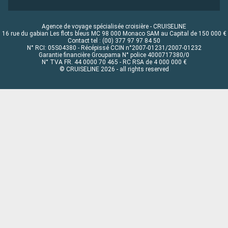
Agence de voyage spécialisée croisière - CRUISELINE
16 rue du gabian Les flots bleus MC 98 000 Monaco SAM au Capital de 150 000 €
Contact tel : (00) 377 97 97 84 50
N° RCI: 05S04380 - Récépissé CCIN n°2007-01231/2007-01232
Garantie financière Groupama N° police 4000717380/0
N° TVA FR. 44 0000 70 465 - RC RSA de 4 000 000 €
© CRUISELINE 2026 - all rights reserved