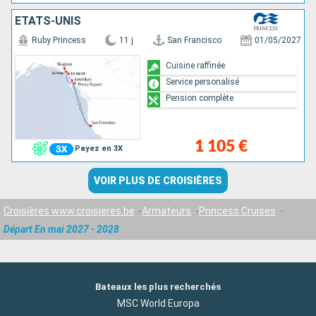
ÉTATS-UNIS
Ruby Princess
11 j
San Francisco
01/05/2027
Cuisine raffinée
Service personalisé
Pension complète
1 105 €
Payez en 3X
VOIR PLUS DE CROISIÈRES
Croisières www.croisieres.be
Armateurs
Princess Cruises
Départ En mai 2027 - 2028
Bateaux les plus recherchés
MSC World Europa