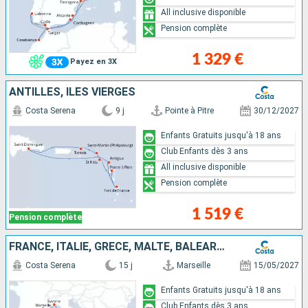
All inclusive disponible
Pension complète
1 329 €
Payez en 3X
ANTILLES, ILES VIERGES
Costa Serena
9 j
Pointe à Pitre
30/12/2027
Enfants Gratuits jusqu'à 18 ans
Club Enfants dès 3 ans
All inclusive disponible
Pension complète
1 519 €
Pension complète
FRANCE, ITALIE, GRÈCE, MALTE, BALÉARES, ESPAGNE
Costa Serena
15 j
Marseille
15/05/2027
Enfants Gratuits jusqu'à 18 ans
Club Enfants dès 3 ans