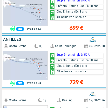
Supplément single à -50%
Enfants Gratuits jusqu'à 18 ans
Club Enfants dès 3 ans
All inclusive disponible
699 €
Payez en 3X
ANTILLES
Costa Serena
8 j
Saint Domingue
07/02/2028
Supplément single à -50%
Enfants Gratuits jusqu'à 18 ans
Club Enfants dès 3 ans
All inclusive disponible
729 €
Payez en 3X
Costa Serena
5 j
Keelung
19/08/2026