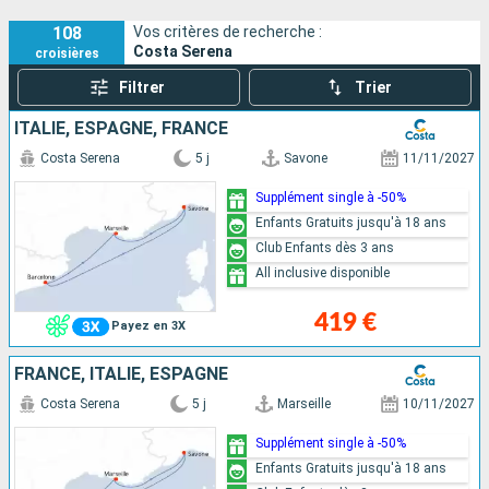
108
Vos critères de recherche :
Costa Serena
croisières
Filtrer
Trier
ITALIE, ESPAGNE, FRANCE
Costa Serena
5 j
Savone
11/11/2027
Supplément single à -50%
Enfants Gratuits jusqu'à 18 ans
Club Enfants dès 3 ans
All inclusive disponible
419 €
Payez en 3X
FRANCE, ITALIE, ESPAGNE
Costa Serena
5 j
Marseille
10/11/2027
Supplément single à -50%
Enfants Gratuits jusqu'à 18 ans