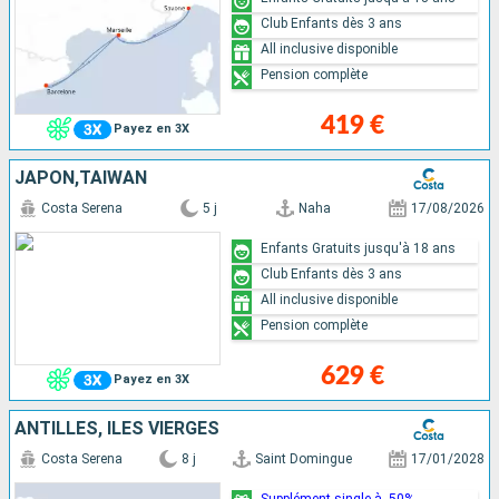
Club Enfants dès 3 ans
All inclusive disponible
Pension complète
419 €
Payez en 3X
JAPON,TAÏWAN
Costa Serena
5 j
Naha
17/08/2026
Enfants Gratuits jusqu'à 18 ans
Club Enfants dès 3 ans
All inclusive disponible
Pension complète
629 €
Payez en 3X
ANTILLES, ILES VIERGES
Costa Serena
8 j
Saint Domingue
17/01/2028
Supplément single à -50%