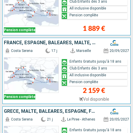
Club Enfants dès 3 ans
All inclusive disponible
Pension complète
1 889 €
Pension complète
FRANCE, ESPAGNE, BALÉARES, MALTE, GRÈCE, ITALIE
Costa Serena
17 j
Marseille
20/09/2027
Enfants Gratuits jusqu'à 18 ans
Club Enfants dès 3 ans
All inclusive disponible
Pension complète
2 159 €
Pension complète
Vol disponible
GRÈCE, MALTE, BALÉARES, ESPAGNE, FRANCE, ITALIE
Costa Serena
21 j
Le Piree - Athenes
20/05/2027
Enfants Gratuits jusqu'à 18 ans