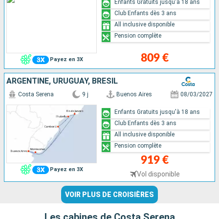
Enfants Gratuits jusqu'à 18 ans
Club Enfants dès 3 ans
All inclusive disponible
Pension complète
809 €
Payez en 3X
ARGENTINE, URUGUAY, BRÉSIL
Costa Serena
9 j
Buenos Aires
08/03/2027
Enfants Gratuits jusqu'à 18 ans
Club Enfants dès 3 ans
All inclusive disponible
Pension complète
919 €
Payez en 3X
Vol disponible
VOIR PLUS DE CROISIÈRES
Les cabines de Costa Serena