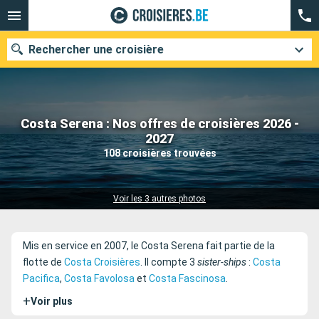
Rechercher une croisière
Costa Serena : Nos offres de croisières 2026 -
Nos destinations
2027
108 croisières trouvées
Mois de départ
Ports
Compagnies
Voir les 3 autres photos
Rechercher
Mis en service en 2007, le Costa Serena fait partie de la
flotte de
Costa Croisières
. Il compte 3
sister-ships
:
Costa
Pacifica
,
Costa Favolosa
et
Costa Fascinosa
.
+
Voir plus