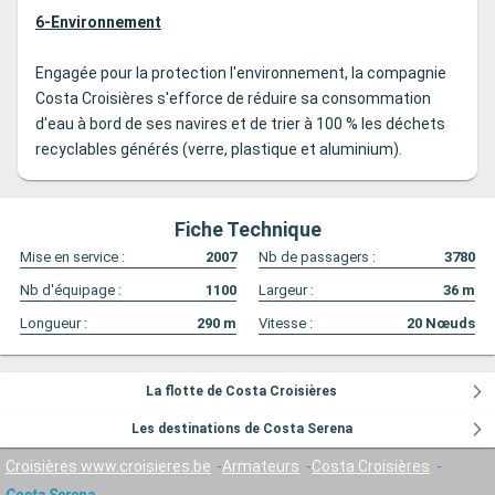
6-Environnement
Engagée pour la protection l'environnement, la compagnie
Costa Croisières s'efforce de réduire sa consommation
d'eau à bord de ses navires et de trier à 100 % les déchets
recyclables générés (verre, plastique et aluminium).
Fiche Technique
Mise en service :
2007
Nb de passagers :
3780
Nb d'équipage :
1100
Largeur :
36
m
Longueur :
290
m
Vitesse :
20
Nœuds
La flotte de Costa Croisières
Les destinations de Costa Serena
Croisières www.croisieres.be
Armateurs
Costa Croisières
Costa Serena