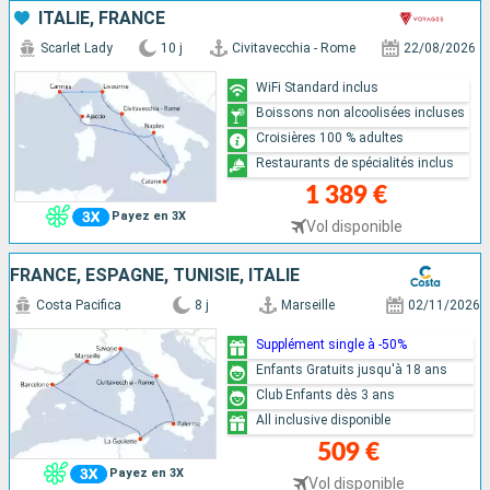
ITALIE, FRANCE
Scarlet Lady
10 j
Civitavecchia - Rome
22/08/2026
WiFi Standard inclus
Boissons non alcoolisées incluses
Croisières 100 % adultes
Restaurants de spécialités inclus
1 389 €
Payez en 3X
Vol disponible
FRANCE, ESPAGNE, TUNISIE, ITALIE
Costa Pacifica
8 j
Marseille
02/11/2026
Supplément single à -50%
Enfants Gratuits jusqu'à 18 ans
Club Enfants dès 3 ans
All inclusive disponible
509 €
Payez en 3X
Vol disponible