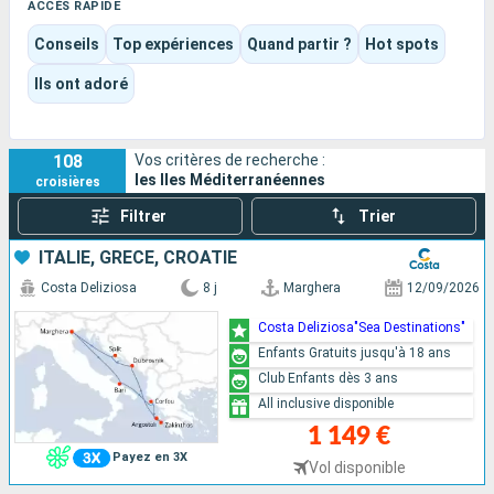
mer.
ACCÈS RAPIDE
Des Baléares à Malte, de la Sardaigne à la Sicile, la destination
Conseils
Top expériences
Quand partir ?
Hot spots
alterne patrimoine, baignade, marchés, villages, gastronomie
insulaire et art de vivre très méditerranéen. C’est une
Ils ont adoré
croisière de contrastes courts et faciles à saisir, où chaque
île apporte sa propre couleur sans rompre le fil du voyage.
108
Vos critères de recherche :
les Iles Méditerranéennes
croisières
Filtrer
Trier
ITALIE, GRÈCE, CROATIE
Costa Deliziosa
8 j
Marghera
12/09/2026
Costa Deliziosa"Sea Destinations"
Enfants Gratuits jusqu'à 18 ans
Club Enfants dès 3 ans
All inclusive disponible
1 149 €
Payez en 3X
Vol disponible