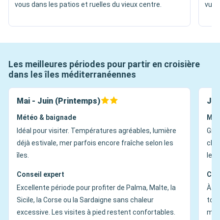
vous dans les patios et ruelles du vieux centre.
vues 
Les meilleures périodes pour partir en croisière
dans les îles méditerranéennes
Mai - Juin (Printemps)
Jui
Météo & baignade
Mét
Idéal pour visiter. Températures agréables, lumière
Gran
déjà estivale, mer parfois encore fraîche selon les
chau
îles.
les 
Conseil expert
Con
Excellente période pour profiter de Palma, Malte, la
À ch
Sicile, la Corse ou la Sardaigne sans chaleur
tour
excessive. Les visites à pied restent confortables.
mati