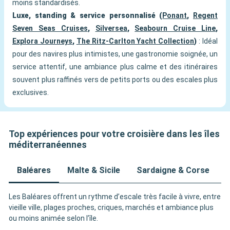
moins standardisés.
Luxe, standing & service personnalisé (
Ponant
,
Regent
Seven Seas Cruises
,
Silversea
,
Seabourn Cruise Line
,
Explora Journeys
,
The Ritz-Carlton Yacht Collection
)
: Idéal
pour des navires plus intimistes, une gastronomie soignée, un
service attentif, une ambiance plus calme et des itinéraires
souvent plus raffinés vers de petits ports ou des escales plus
exclusives.
Top expériences pour votre croisière dans les îles
méditerranéennes
Baléares
Malte & Sicile
Sardaigne & Corse
Î
Les Baléares offrent un rythme d’escale très facile à vivre, entre
vieille ville, plages proches, criques, marchés et ambiance plus
ou moins animée selon l’île.