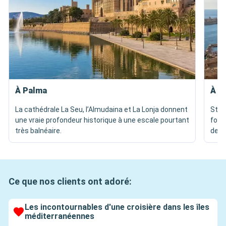
À Palma
À L
La cathédrale La Seu, l’Almudaina et La Lonja donnent
St J
une vraie profondeur historique à une escale pourtant
fort
très balnéaire.
dens
Ce que nos clients ont adoré:
Les incontournables d'une croisière dans les îles
méditerranéennes