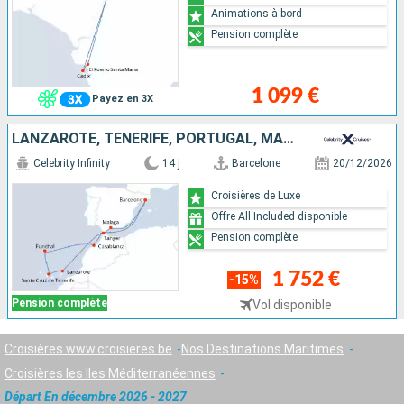
Animations à bord
Pension complète
1 099 €
Payez en 3X
LANZAROTE, TENERIFE, PORTUGAL, MAROC, ESPAGNE
Celebrity Infinity
14 j
Barcelone
20/12/2026
Croisières de Luxe
Offre All Included disponible
Pension complète
1 752 €
-15%
Pension complète
Vol disponible
Croisières www.croisieres.be
Nos Destinations Maritimes
Croisières les Iles Méditerranéennes
Départ En décembre 2026 - 2027