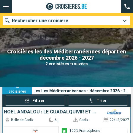
Rechercher une croisière
Croisières les Iles Méditerranéennes départ en
Nos destinations
décembre 2026 - 2027
2 croisières trouvées
Mois de départ
Ports
Compagnies
2
Vos critères de recherche :
les Iles Méditerranéennes - décembre 2026 - 2027
croisières
Rechercher
Filtrer
Trier
NOËL ANDALOU : LE GUADALQUIVIR ET LA BAIE DE CADIX
Belle de Cadix
6 j
Cadix
22/12/2027
100% Francophone