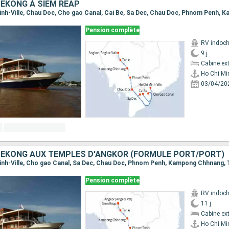
MÉKONG À SIEM REAP
Pension complète
RV indoch
9 j
Cabine ext
Ho Chi Min
03/04/20
MÉKONG AUX TEMPLES D'ANGKOR (FORMULE PORT/PORT)
Pension complète
RV indoch
11 j
Cabine ext
Ho Chi Min