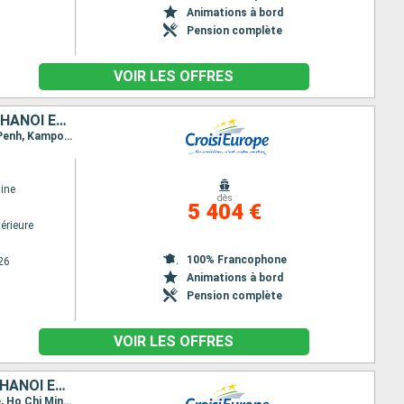
Animations à bord
Pension complète
VOIR LES OFFRES
DU DELTA DU MÉKONG AUX TEMPLES D'ANGKOR, LES VILLES IMPÉRIALES, HANOÏ ET LA BAIE D'ALONG (FORMULE PORT/PORT)
Itinéraire : Hanoï, Baie d Halong, Hanoï, Hue, Hoi An, Ho Chi Minh-Ville, Sa Dec, Chau Doc, Phnom Penh, Kampong Chhnang, Tonle, Siem Reap, Angkor (Angkor Vat), Siem Reap
ine
dès
5 404 €
érieure
100% Francophone
26
Animations à bord
Pension complète
VOIR LES OFFRES
DES TEMPLES D'ANGKOR AU DELTA DU MÉKONG, LES VILLES IMPÉRIALES, HANOÏ ET LA BAIE D'ALONG
Itinéraire : Siem Reap, Angkor (Angkor Vat), Tonle, Kampong Tralach, Phnom Penh, Sa Dec, Cai Be, Ho Chi Minh-Ville, Hue, Hoi An, Hanoï, Baie d Halong, Hanoï