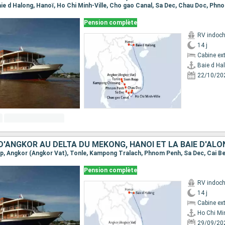
Pension complète
RV indoch
14 j
Cabine ext
Baie d Ha
22/10/20
Pension complète
RV indoch
14 j
Cabine ext
Ho Chi Min
29/09/20