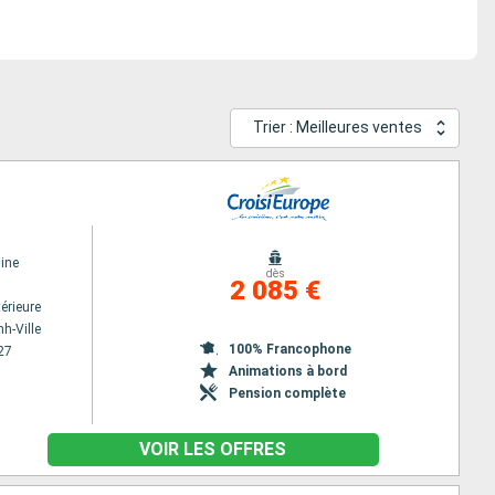
Trier : Meilleures ventes
ine
dès
2 085 €
érieure
h-Ville
100% Francophone
27
Animations à bord
Pension complète
VOIR LES OFFRES