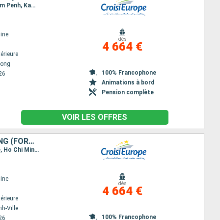
Itinéraire : Hanoï, Baie d Halong, Hanoï, Ho Chi Minh-Ville, Cho gao Canal, Sa Dec, Chau Doc, Phnom Penh, Kampong Chhnang, Tonle, Siem Reap, Angkor (Angkor Vat), Siem Reap
ine
dès
4 664 €
érieure
long
100% Francophone
26
Animations à bord
Pension complète
VOIR LES OFFRES
DES TEMPLES D'ANGKOR AU DELTA DU MÉKONG, HANOÏ ET LA BAIE D'ALONG (FORMULE PORT/PORT)
Itinéraire : Siem Reap, Angkor (Angkor Vat), Tonle, Kampong Tralach, Phnom Penh, Sa Dec, Cai Be, Ho Chi Minh-Ville, Hanoï, Baie d Halong, Hanoï
ine
dès
4 664 €
érieure
h-Ville
100% Francophone
26