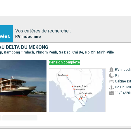
Vos critères de recherche :
vées
RV indochine
 AU DELTA DU MÉKONG
eap, Kampong Tralach, Phnom Penh, Sa Dec, Cai Be, Ho Chi Minh-Ville
Pension complète
RV indoch
9 j
Cabine ext
Ho Chi Min
11/04/20