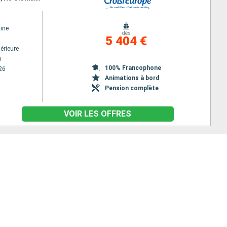
ine
dès
5 404 €
érieure
p
100% Francophone
26
Animations à bord
Pension complète
VOIR LES OFFRES