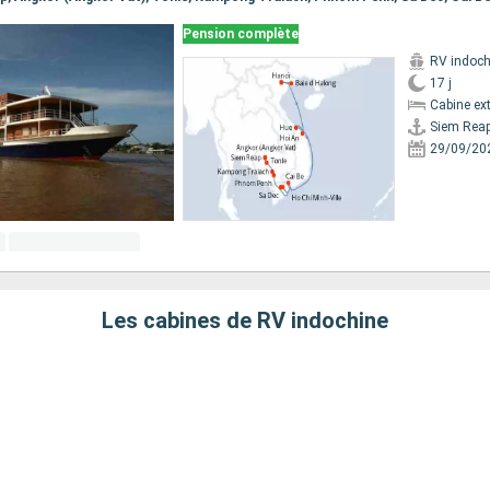
Pension complète
RV indoch
17 j
Cabine ext
Siem Rea
29/09/20
Les cabines de RV indochine