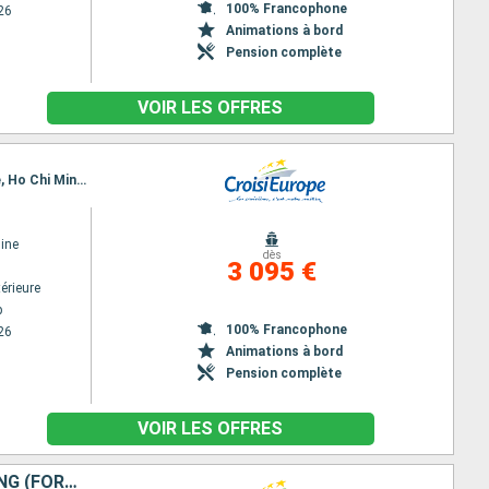
100% Francophone
26
Animations à bord
Pension complète
VOIR LES OFFRES
Itinéraire : Siem Reap, Angkor (Angkor Vat), Tonle, Kampong Tralach, Phnom Penh, Sa Dec, Cai Be, Ho Chi Minh-Ville
ine
dès
3 095 €
érieure
p
100% Francophone
26
Animations à bord
Pension complète
VOIR LES OFFRES
DU DELTA DU MÉKONG AUX TEMPLES D'ANGKOR, HANOÏ ET LA BAIE D'ALONG (FORMULE PORT/PORT)