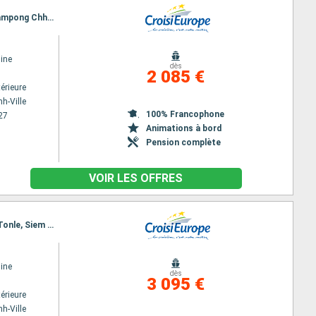
Itinéraire : Ho Chi Minh-Ville, Chau Doc, Cho gao Canal, Cai Be, Sa Dec, Chau Doc, Phnom Penh, Kampong Chhnang, Tonle, Angkor (Angkor Vat)
ine
dès
2 085 €
érieure
h-Ville
100% Francophone
27
Animations à bord
Pension complète
VOIR LES OFFRES
Itinéraire : Ho Chi Minh-Ville, Cho gao Canal, Sa Dec, Chau Doc, Phnom Penh, Kampong Chhnang, Tonle, Siem Reap, Angkor (Angkor Vat), Siem Reap
ine
dès
3 095 €
érieure
h-Ville