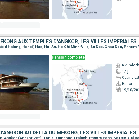
Pension complète
RV indoch
17 j
Cabine ext
Hanoï
19/10/20