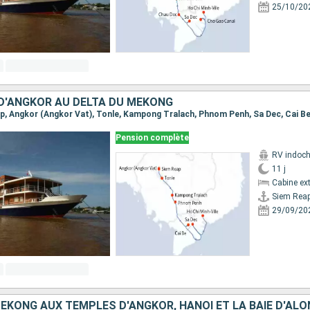
25/10/20
D'ANGKOR AU DELTA DU MÉKONG
Pension complète
RV indoch
11 j
Cabine ext
Siem Rea
29/09/20