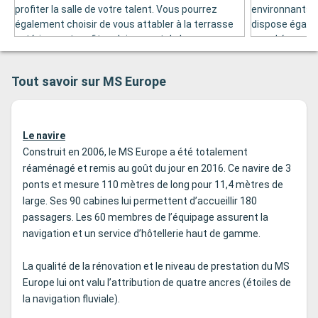
profiter la salle de votre talent. Vous pourrez
environnants g
également choisir de vous attabler à la terrasse
dispose égalem
extérieure et profiter pleinement de la vue
grand écran de 
magnifique sur les paysages environnants. Vous
représentatio
trouverez le Pianoramabar à l’arrière du pont n° 3.
artistes locau
Tout savoir sur MS Europe
et des projecti
des dégustatio
tiennent égale
l’avant du pont
Le navire
Construit en 2006, le MS Europe a été totalement
réaménagé et remis au goût du jour en 2016. Ce navire de 3
ponts et mesure 110 mètres de long pour 11,4 mètres de
large. Ses 90 cabines lui permettent d’accueillir 180
passagers. Les 60 membres de l’équipage assurent la
navigation et un service d’hôtellerie haut de gamme.
La qualité de la rénovation et le niveau de prestation du MS
Europe lui ont valu l’attribution de quatre ancres (étoiles de
la navigation fluviale).