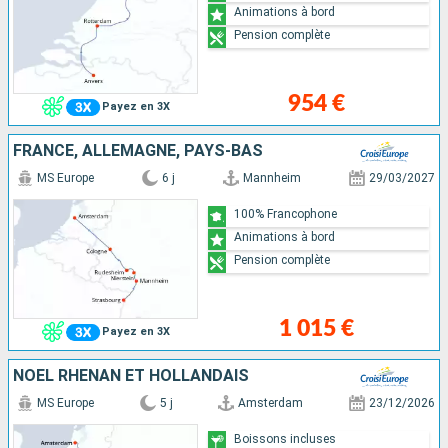
Animations à bord
Pension complète
954 €
Payez en 3X
FRANCE, ALLEMAGNE, PAYS-BAS
MS Europe
6 j
Mannheim
29/03/2027
100% Francophone
Animations à bord
Pension complète
1 015 €
Payez en 3X
NOËL RHÉNAN ET HOLLANDAIS
MS Europe
5 j
Amsterdam
23/12/2026
Boissons incluses