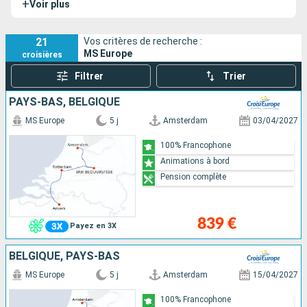
+
Voir plus
21
Vos critères de recherche :
MS Europe
croisières
Filtrer
Trier
PAYS-BAS, BELGIQUE
MS Europe
5 j
Amsterdam
03/04/2027
100% Francophone
Animations à bord
Pension complète
839 €
Payez en 3X
BELGIQUE, PAYS-BAS
MS Europe
5 j
Amsterdam
15/04/2027
100% Francophone