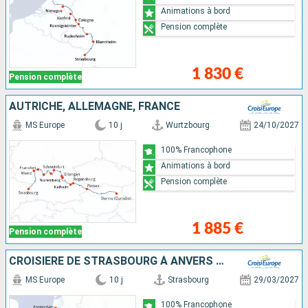
Animations à bord
Pension complète
1 830 €
Pension complète
AUTRICHE, ALLEMAGNE, FRANCE
MS Europe
10 j
Wurtzbourg
24/10/2027
100% Francophone
Animations à bord
Pension complète
1 885 €
Pension complète
CROISIÈRE DE STRASBOURG À ANVERS : LE RHIN ROMANTIQUE ET LA HOLLANDE
MS Europe
10 j
Strasbourg
29/03/2027
100% Francophone