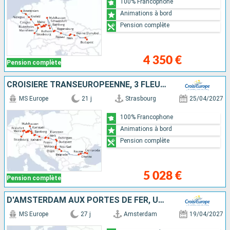
100% Francophone
Animations à bord
Pension complète
4 350 €
Pension complète
CROISIÈRE TRANSEUROPÉENNE, 3 FLEUVES, LE RHIN, LE MAIN ET LE DANUBE - DE L'EUROPE OCCIDENTALE À L'EUROPE DE L'EST DÉCOUVREZ LEURS RICHESSES CULTURELLES ET PATRIMONIALES
MS Europe
21 j
Strasbourg
25/04/2027
100% Francophone
Animations à bord
Pension complète
5 028 €
Pension complète
D'AMSTERDAM AUX PORTES DE FER, UNE FABULEUSE CROISIÈRE SUR LES EAUX EUROPÉENNES
MS Europe
27 j
Amsterdam
19/04/2027