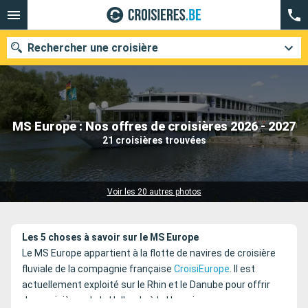
Rechercher une croisière
Nos destinations
MS Europe : Nos offres de croisières 2026 - 2027
21 croisières trouvées
Mois de départ
Ports
Compagnies
Voir les 20 autres photos
Rechercher
Les 5 choses à savoir sur le MS Europe
Le MS Europe appartient à la flotte de navires de croisière
fluviale de la compagnie française
CroisiEurope
. Il est
actuellement exploité sur le Rhin et le Danube pour offrir
des croisières de la Hollande à la Hongrie.