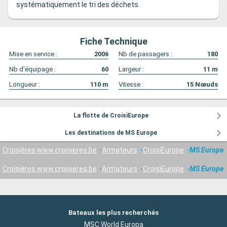
systématiquement le tri des déchets.
Fiche Technique
Mise en service :
2006
Nb de passagers :
180
Nb d'équipage :
60
Largeur :
11
m
Longueur :
110
m
Vitesse :
15
Nœuds
La flotte de CroisiEurope
Les destinations de MS Europe
Croisières www.croisieres.be
Armateurs
CroisiEurope
MS Europe
Croisières www.croisieres.be
Armateurs
CroisiEurope
MS Europe
Bateaux les plus recherchés
MSC World Europa