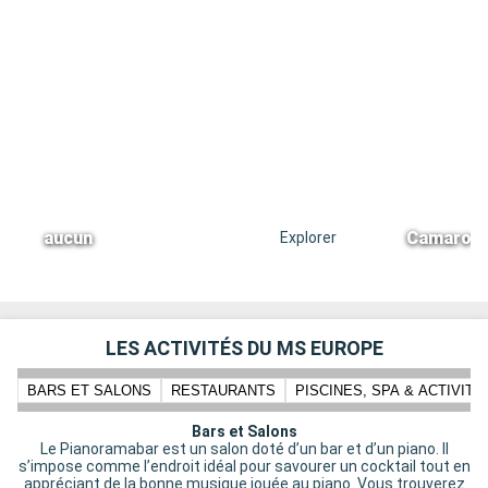
aucun
Camarote 
Explorer
LES ACTIVITÉS DU MS EUROPE
BARS ET SALONS
RESTAURANTS
PISCINES, SPA & ACTIVIT
Bars et Salons
Le Pianoramabar est un salon doté d’un bar et d’un piano. Il
s’impose comme l’endroit idéal pour savourer un cocktail tout en
appréciant de la bonne musique jouée au piano. Vous trouverez