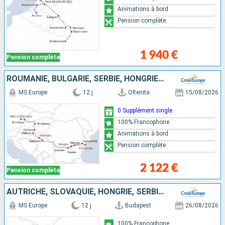
Animations à bord
Pension complète
1 940 €
Pension complète
ROUMANIE, BULGARIE, SERBIE, HONGRIE, SLOVAQUIE, AUTRICHE
MS Europe
12 j
Oltenita
15/08/2026
0 Supplément single
100% Francophone
Animations à bord
Pension complète
2 122 €
Pension complète
AUTRICHE, SLOVAQUIE, HONGRIE, SERBIE, BULGARIE, ROUMANIE
MS Europe
12 j
Budapest
26/08/2026
100% Francophone