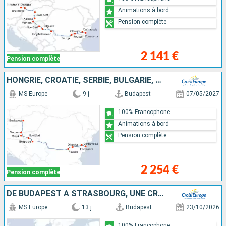
Animations à bord
Pension complète
2 141 €
Pension complète
HONGRIE, CROATIE, SERBIE, BULGARIE, ROUMANIE
MS Europe
9 j
Budapest
07/05/2027
100% Francophone
Animations à bord
Pension complète
2 254 €
Pension complète
DE BUDAPEST À STRASBOURG, UNE CROISIÈRE TRANSEUROPÉENNE
MS Europe
13 j
Budapest
23/10/2026
100% Francophone