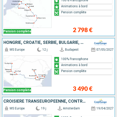
100% Francophone
Animations à bord
Pension complète
2 798 €
Pension complète
HONGRIE, CROATIE, SERBIE, BULGARIE, ROUMANIE
MS Europe
12 j
Budapest
07/05/2027
100% Francophone
Animations à bord
Pension complète
3 490 €
Pension complète
CROISIÈRE TRANSEUROPÉENNE, CONTRASTE DES CULTURES D'AMSTERDAM À BUDAPEST
MS Europe
19 j
Amsterdam
19/04/2027