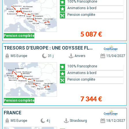
100% Francophone
Animations à bord
Pension complète
5 087 €
Pension complète
TRÉSORS D'EUROPE : UNE ODYSSÉE FLUVIALE DES CANAUX BELGES AUX PORTES DE FER
MS Europe
31 j
Anvers
15/04/2027
100% Francophone
Animations à bord
Pension complète
7 344 €
Pension complète
FRANCE
MS Europe
4 j
Strasbourg
18/12/2027