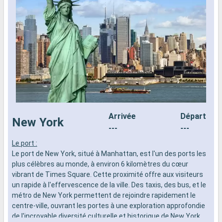
Arrivée
Départ
New York
---
---
Le port :
L
Le port de New York, situé à Manhattan, est l'un des ports les
d
plus célèbres au monde, à environ 6 kilomètres du cœur
n
vibrant de Times Square. Cette proximité offre aux visiteurs
s
un rapide à l'effervescence de la ville. Des taxis, des bus, et le
d
métro de New York permettent de rejoindre rapidement le
centre-ville, ouvrant les portes à une exploration approfondie
de l'incroyable diversité culturelle et historique de New York.