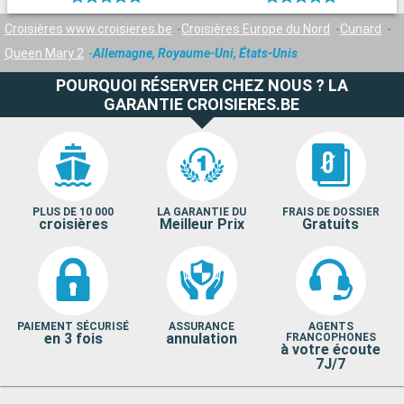
Croisières www.croisieres.be
Croisières Europe du Nord
Cunard
Queen Mary 2
Allemagne, Royaume-Uni, États-Unis
POURQUOI RÉSERVER CHEZ NOUS ? LA
GARANTIE CROISIERES.BE
PLUS DE 10 000
LA GARANTIE DU
FRAIS DE DOSSIER
croisières
Meilleur Prix
Gratuits
PAIEMENT SÉCURISÉ
ASSURANCE
AGENTS
en 3 fois
annulation
FRANCOPHONES
à votre écoute
7J/7