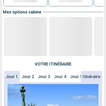
Mes options cabine
VOTRE ITINÉRAIRE
Jour 1
Jour 2
Jour 3
Jour 4
Jour 5
Itinéraire
Jour 6
J