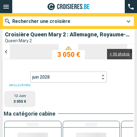
Rechercher une croisière
Croisière Queen Mary 2 : Allemagne, Royaume-Uni, États-Unis au départ de New York
Queen Mary 2
3 050 €
+ 90 photos
Nos destinations
Mois de départ
juin 2028
Ports
Compagnies
MEILLEUR PRIX
12 Juin
Rechercher
3 050 €
Ma catégorie cabine