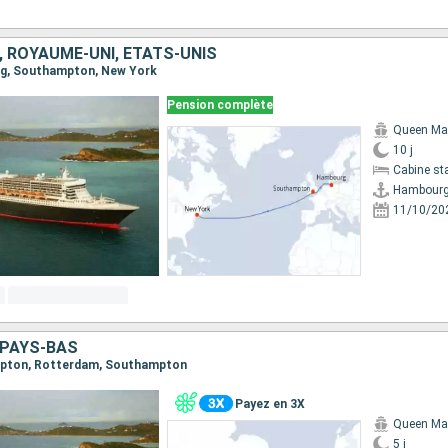
 ROYAUME-UNI, ÉTATS-UNIS
urg, Southampton, New York
Pension complète
Queen Ma
10 j
Cabine st
Hambour
11/10/20
 PAYS-BAS
ampton, Rotterdam, Southampton
Payez en 3X
Queen Ma
5 j