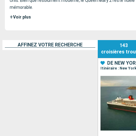
Unis. Bien que résolument moderne, le Queen Mary 2 reste fidèle 
mémorable.
+
Voir plus
AFFINEZ VOTRE RECHERCHE
143
croisières
trou
DE NEW YO
Itinéraire : New Yo