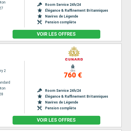
ton
Room Service 24h/24
27
Élégance & Raffinement Britanniques
Navires de Légende
Pension complète
VOIR LES OFFRES
ry 2
dès
760 €
andard
ton
Room Service 24h/24
28
Élégance & Raffinement Britanniques
Navires de Légende
Pension complète
VOIR LES OFFRES