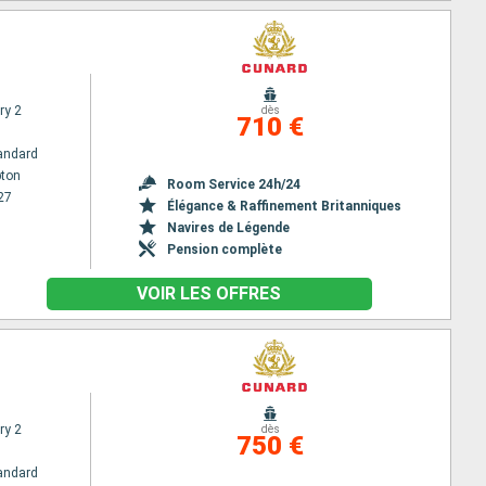
ry 2
dès
710 €
andard
ton
Room Service 24h/24
27
Élégance & Raffinement Britanniques
Navires de Légende
Pension complète
VOIR LES OFFRES
ry 2
dès
750 €
andard