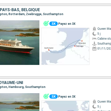
PAYS-BAS, BELGIQUE
ampton, Rotterdam, Zeebrugge, Southampton
Payez en 3X
Queen Ma
5 j
Cabine st
Southamp
01/11/20
OYAUME-UNI
ampton, Hambourg, Southampton
Payez en 3X
Queen Ma
5 j