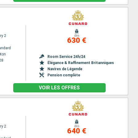
ry 2
dès
630 €
andard
ton
Room Service 24h/24
28
Élégance & Raffinement Britanniques
Navires de Légende
Pension complète
VOIR LES OFFRES
ry 2
dès
640 €