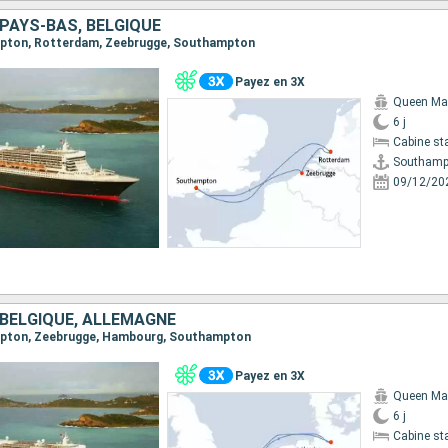
PAYS-BAS, BELGIQUE
ampton, Rotterdam, Zeebrugge, Southampton
Payez en 3X
Queen Ma
6 j
Cabine st
Southamp
09/12/20
 BELGIQUE, ALLEMAGNE
ampton, Zeebrugge, Hambourg, Southampton
Payez en 3X
Queen Ma
6 j
Cabine st