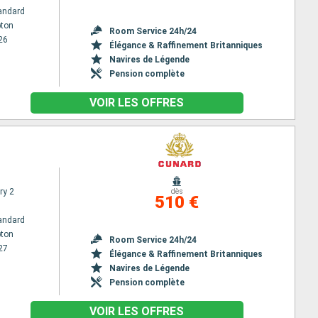
andard
ton
Room Service 24h/24
26
Élégance & Raffinement Britanniques
Navires de Légende
Pension complète
VOIR LES OFFRES
ry 2
dès
510 €
andard
ton
Room Service 24h/24
27
Élégance & Raffinement Britanniques
Navires de Légende
Pension complète
VOIR LES OFFRES