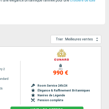
et une élégance britannique raffinée pour une
croisière de luxe
Trier : Meilleures ventes
ry 2
dès
990 €
andard
Room Service 24h/24
26
Élégance & Raffinement Britanniques
Navires de Légende
Pension complète