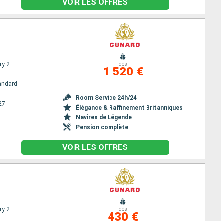
VOIR LES OFFRES
ry 2
dès
1 520 €
andard
g
Room Service 24h/24
27
Élégance & Raffinement Britanniques
Navires de Légende
Pension complète
VOIR LES OFFRES
ry 2
dès
430 €