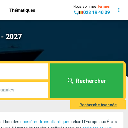
Nous sommes
fermés
s
Thématiques
023 19 40 39
 - 2027
Rechercher
agnies
Recherche Avancée
radition des
croisières transatlantiques
reliant l’Europe aux États-