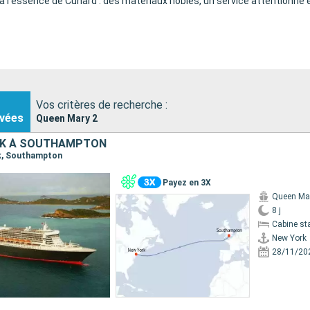
à l’essence de Cunard : des matériaux nobles, un service attentionné 
Vos critères de recherche :
vées
Queen Mary 2
RK À SOUTHAMPTON
rk, Southampton
Payez en 3X
Queen Ma
8 j
Cabine st
New York
28/11/20