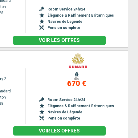
andard
ton
Room Service 24h/24
28
Élégance & Raffinement Britanniques
Navires de Légende
Pension complète
VOIR LES OFFRES
ry 2
dès
670 €
andard
ton
Room Service 24h/24
28
Élégance & Raffinement Britanniques
Navires de Légende
Pension complète
VOIR LES OFFRES