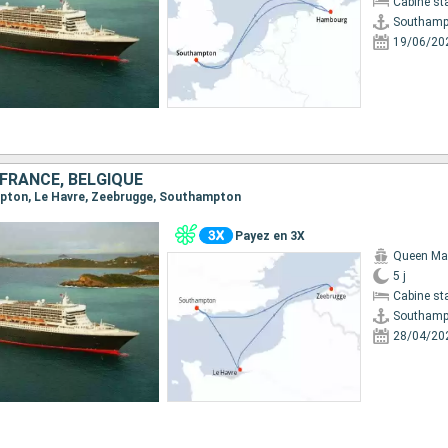
Cabine st
Southamp
19/06/20
FRANCE, BELGIQUE
ampton, Le Havre, Zeebrugge, Southampton
Payez en 3X
Queen Ma
5 j
Cabine st
Southamp
28/04/20