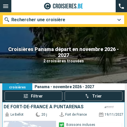
Rechercher une croisière
Croisières Panama départ en novembre 2026 -
Nos destinations
2027
2 croisières trouvées
Mois de départ
Ports
Compagnies
2
Vos critères de recherche :
Panama - novembre 2026 - 2027
croisières
Rechercher
Filtrer
Trier
DE FORT-DE-FRANCE À PUNTARENAS
Le Bellot
20 j
Fort de France
19/11/2027
Boissons incluses