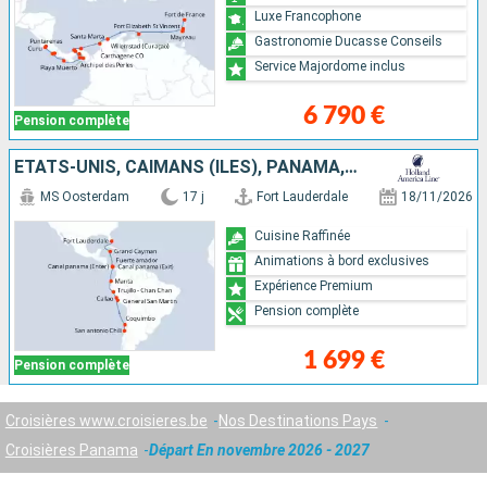
Luxe Francophone
Gastronomie Ducasse Conseils
Service Majordome inclus
6 790 €
Pension complète
ÉTATS-UNIS, CAÏMANS (ÎLES), PANAMA, ÉQUATEUR, PÉROU, CHILI
MS Oosterdam
17 j
Fort Lauderdale
18/11/2026
Cuisine Raffinée
Animations à bord exclusives
Expérience Premium
Pension complète
1 699 €
Pension complète
Croisières www.croisieres.be
Nos Destinations Pays
Croisières Panama
Départ En novembre 2026 - 2027