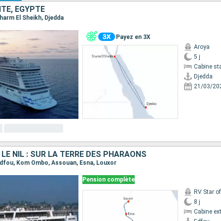
ITE, EGYPTE
 Sharm El Sheikh, Djedda
Payez en 3X
Aroya
5 j
Cabine st
Djedda
21/03/20
 LE NIL : SUR LA TERRE DES PHARAONS
, Edfou, Kom Ombo, Assouan, Esna, Louxor
Pension complète
RV Star of
8 j
Cabine ext