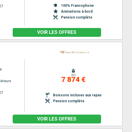
100% Francophone
27
Animations à bord
Pension complète
VOIR LES OFFRES
a
dès
7 874 €
érieure
27
Boissons incluses aux repas
Pension complète
VOIR LES OFFRES