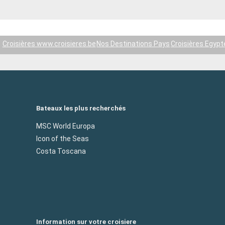
Croisières www.croisieres.be
Nos Destinations Pays
Croisières Egypt
Bateaux les plus recherchés
MSC World Europa
Icon of the Seas
Costa Toscana
Information sur votre croisiere