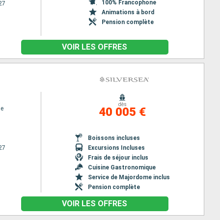
100% Francophone
27
Animations à bord
Pension complète
VOIR LES OFFRES
dès
se
40 005 €
Boissons incluses
27
Excursions Incluses
Frais de séjour inclus
Cuisine Gastronomique
Service de Majordome inclus
Pension complète
VOIR LES OFFRES