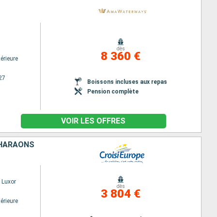
dès
8 360 €
érieure
27
Boissons incluses aux repas
Pension complète
VOIR LES OFFRES
 PHARAONS
 Luxor
dès
3 804 €
érieure