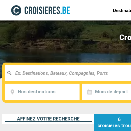
Destinat
Cro
Nos destinations
Mois de départ
AFFINEZ VOTRE RECHERCHE
6
croisières
trou