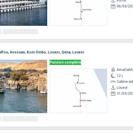
Edfou
06/03/20
, Edfou, Assouan, Kom Ombo, Louxor, Qena, Louxor
Pension complète
AmaDahli
12 j
Cabine ext
Louxor
31/03/20