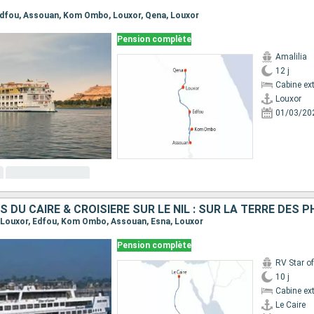
, Edfou, Assouan, Kom Ombo, Louxor, Qena, Louxor
Pension complète
Amalilia
12 j
Cabine ext
Louxor
01/03/20
S DU CAIRE & CROISIÈRE SUR LE NIL : SUR LA TERRE DES
re, Louxor, Edfou, Kom Ombo, Assouan, Esna, Louxor
Pension complète
RV Star of
10 j
Cabine ext
Le Caire