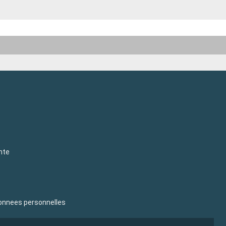
nte
donnees personnelles