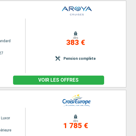
dès
383 €
andard
27
Pension complète
VOIR LES OFFRES
 Luxor
dès
1 785 €
érieure