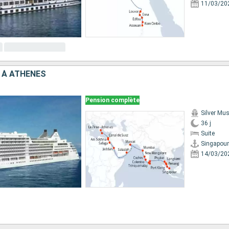
11/03/20
 À ATHÈNES
Pension complète
Silver Mu
36 j
Suite
Singapour
14/03/20