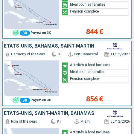
Idéal pour les familles
Pension complète
844 €
Payez en 3X
ÉTATS-UNIS, BAHAMAS, SAINT-MARTIN
Harmony of the Seas
8 j
Port Canaveral
11/12/2027
Activités à bord incluses
Idéal pour les familles
Pension complète
856 €
Payez en 3X
ÉTATS-UNIS, SAINT-MARTIN, BAHAMAS
Icon of the seas
8 j
Miami
05/12/2026
Activités à bord incluses