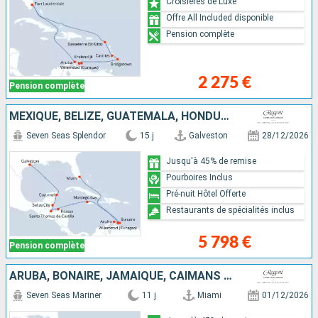
Croisières de Luxe
Offre All Included disponible
Pension complète
2 275 €
Pension complète
MEXIQUE, BELIZE, GUATEMALA, HONDURAS, JAMAÏQUE, ARUBA, BONAIRE, ÉTATS-UNIS
Seven Seas Splendor
15 j
Galveston
28/12/2026
Jusqu'à 45% de remise
Pourboires Inclus
Pré-nuit Hôtel Offerte
Restaurants de spécialités inclus
5 798 €
Pension complète
ARUBA, BONAIRE, JAMAÏQUE, CAÏMANS (ÎLES), ÉTATS-UNIS
Seven Seas Mariner
11 j
Miami
01/12/2026