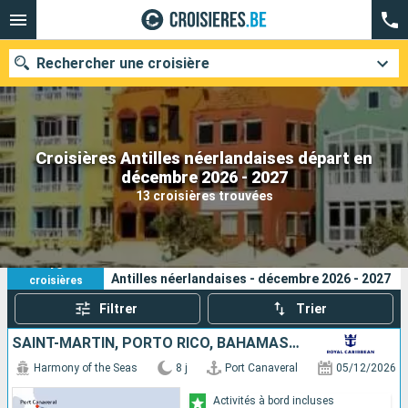
Rechercher une croisière
Croisières Antilles néerlandaises départ en
Nos destinations
décembre 2026 - 2027
13 croisières trouvées
Mois de départ
Ports
Compagnies
13
Vos critères de recherche :
Antilles néerlandaises - décembre 2026 - 2027
croisières
Rechercher
Filtrer
Trier
SAINT-MARTIN, PORTO RICO, BAHAMAS, ÉTATS-UNIS
Harmony of the Seas
8 j
Port Canaveral
05/12/2026
Activités à bord incluses