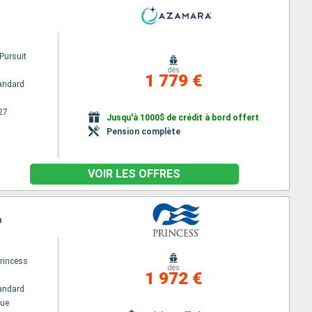
Pursuit
dès
1 779 €
andard
27
Jusqu'à 1000$ de crédit à bord offert
Pension complète
VOIR LES OFFRES
n
princess
dès
1 972 €
andard
ue