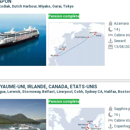
JAPON
 Kodiak, Dutch Harbour, Miyako, Oarai, Tokyo
Pension complète
Azamara 
14 j
Cabine st
Seward
13/08/20
YAUME-UNI, IRLANDE, CANADA, ÉTATS-UNIS
gue, Lerwick, Stornoway, Belfast, Liverpool, Cobh, Sydney CA, Halifax, Bosto
Pension complète
Sapphire 
16 j
Cabine st
Copenhag