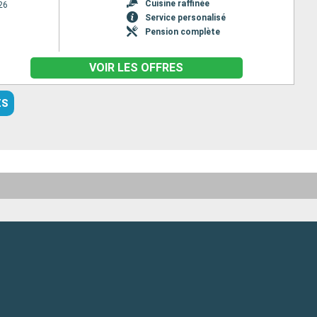
Cuisine raffinée
26
Service personalisé
Pension complète
VOIR LES OFFRES
ES