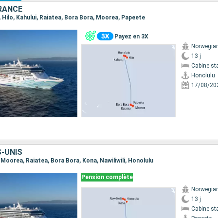
FRANCE
u, Hilo, Kahului, Raiatea, Bora Bora, Moorea, Papeete
Payez en 3X
Norwegian 
13 j
Cabine st
Honolulu
17/08/20
S-UNIS
, Moorea, Raiatea, Bora Bora, Kona, Nawiliwili, Honolulu
Pension complète
Norwegian 
13 j
Cabine st