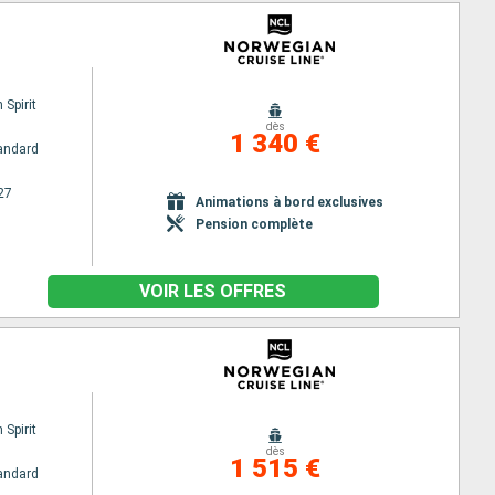
Spirit
dès
1 340 €
andard
27
Animations à bord exclusives
Pension complète
VOIR LES OFFRES
Spirit
dès
1 515 €
andard