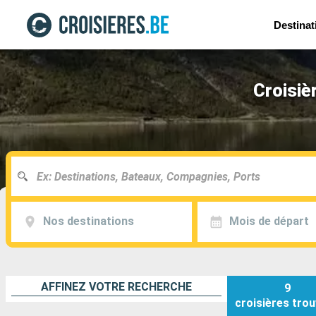
Destinat
Croisiè
Nos destinations
Mois de départ
AFFINEZ VOTRE RECHERCHE
9
croisières
trou