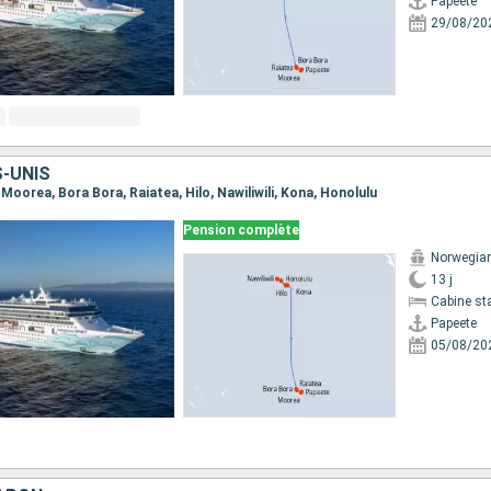
Papeete
29/08/20
S-UNIS
, Moorea, Bora Bora, Raiatea, Hilo, Nawiliwili, Kona, Honolulu
Pension complète
Norwegian 
13 j
Cabine st
Papeete
05/08/20