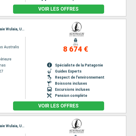
VOIR LES OFFRES
Itinéraire : Punta Arenas, Baie Ainsworth, Islas Tuckers, Glacier Pia, Glaciers Avenue, Cap Horn, Baie Wulaia, Ushuaia, Cap Horn, Baie Wulaia, Glacier Pia, Glacier Garibaldi, Glacier Agostini, Glacier Aguila, Isla Magdalena, Punta Arenas
dès
s Australis
8 674 €
érieure
enas
Spécialiste de la Patagonie
27
Guides Experts
Respect de l'environnement
Boissons incluses
Excursions incluses
Pension complète
VOIR LES OFFRES
Itinéraire : Punta Arenas, Baie Ainsworth, Islas Tuckers, Glacier Pia, Glaciers Avenue, Cap Horn, Baie Wulaia, Ushuaia, Cap Horn, Baie Wulaia, Glacier Pia, Glacier Garibaldi, Glacier Agostini, Glacier Aguila, Isla Magdalena, Punta Arenas