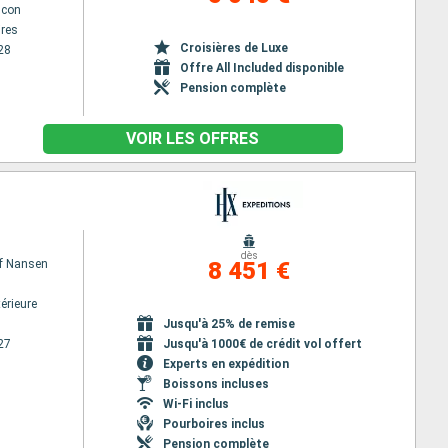
lcon
res
Croisières de Luxe
28
Offre All Included disponible
Pension complète
VOIR LES OFFRES
dès
of Nansen
8 451 €
érieure
Jusqu'à 25% de remise
27
Jusqu'à 1000€ de crédit vol offert
Experts en expédition
Boissons incluses
Wi-Fi inclus
Pourboires inclus
Pension complète