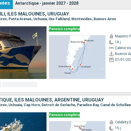
vées
Antarctique - janvier 2027 - 2028
ILI, ÎLES MALOUINES, URUGUAY
Aires, Punta Arenas, Ushuaia, Iles Falkland, Montevideo, Buenos Aires
Pension complète
Majestic 
18 j
Cabine st
Buenos Ai
07/01/20
TIQUE, ÎLES MALOUINES, ARGENTINE, URUGUAY
Pension complète
Celebrity 
15 j