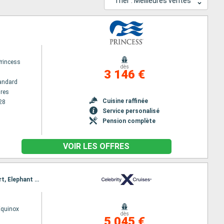
Trier : Meilleures ventes
Princess
dès
3 146 €
andard
res
Cuisine raffinée
28
Service personalisé
Pension complète
VOIR LES OFFRES
Itinéraire : Buenos Aires, Ushuaia, Cap Horn, Detroit de Gerlache, Paradise Bay, Canal de Schollaert, Elephant (île), Port Stanley, Puerto Madryn, Montevideo, Buenos Aires
Equinox
dès
5 045 €