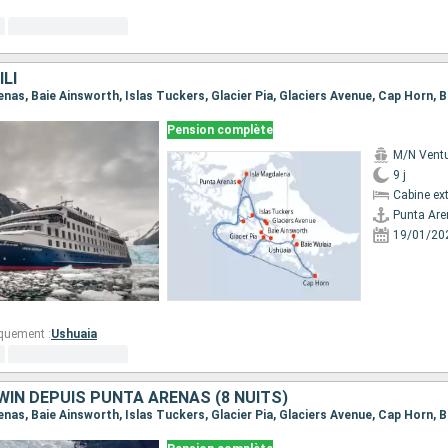
ILI
Pension complète
M/N Ventu
9 j
Cabine ext
Punta Ar
19/01/20
quement :
Ushuaia
WIN DEPUIS PUNTA ARENAS (8 NUITS)