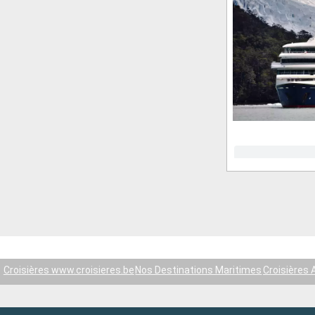
Croisières www.croisieres.be
Nos Destinations Maritimes
Croisières 