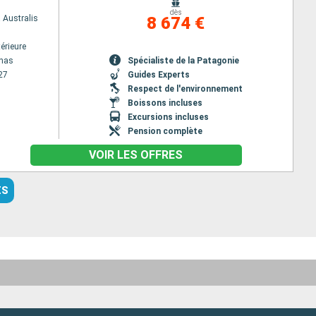
dès
 Australis
8 674 €
érieure
enas
Spécialiste de la Patagonie
27
Guides Experts
Respect de l'environnement
Boissons incluses
Excursions incluses
Pension complète
VOIR LES OFFRES
ES