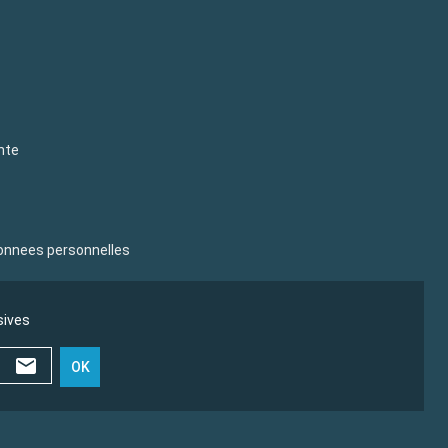
nte
donnees personnelles
sives
OK