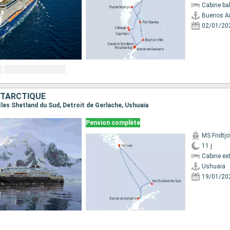
Cabine ba
Buenos Ai
02/01/20
NTARCTIQUE
, Iles Shetland du Sud, Detroit de Gerlache, Ushuaia
Pension complète
MS Fridtj
11 j
Cabine ext
Ushuaia
19/01/20