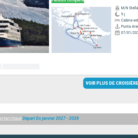
Pension complète
M/N Stella
9 j
Cabine ext
Punta Ar
07/01/20
VOIR PLUS DE CROISIÈR
Antarctique
Départ En janvier 2027 - 2028