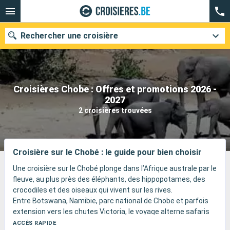
Rechercher une croisière
Croisières Chobe : Offres et promotions 2026 -
Nos destinations
2027
2 croisières trouvées
Mois de départ
Ports
Compagnies
Croisière sur le Chobé : le guide pour bien choisir
Rechercher
Une croisière sur le Chobé plonge dans l’Afrique australe par le
fleuve, au plus près des éléphants, des hippopotames, des
crocodiles et des oiseaux qui vivent sur les rives.
Entre Botswana, Namibie, parc national de Chobe et parfois
extension vers les chutes Victoria, le voyage alterne safaris
en bateau, couchers de soleil sur l’eau, lodges flottants et
ACCÈS RAPIDE