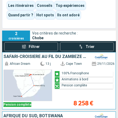
paysages de savane. C’est une expérience fluviale très
Les itinéraires
Conseils
Top expériences
différente des grands fleuves patrimoniaux : ici, le bateau
devient un poste d’observation privilégié sur la faune.
Quand partir ?
Hot spots
Ils ont adoré
2
Vos critères de recherche :
Chobe
croisières
Filtrer
Trier
SAFARI-CROISIÈRE AU FIL DU ZAMBÈZE - AFRIQUE DU SUD, BOTSWANA, NAMIBIE, ZIMBABWE AVEC PRÉ-PROGRAMME "LA PÉNINSULE DU CAP"
African Dream
13 j
Cape Town
29/11/2026
100% Francophone
Animations à bord
Pension complète
8 258 €
Pension complète
AFRIQUE DU SUD, BOTSWANA