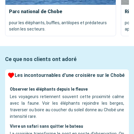
Parc national de Chobe
Riv
pour les éléphants, buffles, antilopes et prédateurs
pour
selon les secteurs.
appr
Ce que nos clients ont adoré
Les incontournables d'une croisière sur le Chobé
Observer les éléphants depuis le fleuve
Les voyageurs retiennent souvent cette proximité calme
avec la faune. Voir les éléphants rejoindre les berges,
traverser ou boire au coucher du soleil donne au Chobé une
intensité rare.
Vivre un safari sans quitter le bateau
La croisière transforme le pont en poste d’observation. On