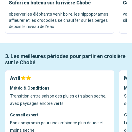
Safari en bateau sur la rivière Chobé
Couc
observer les éléphants venir boire, les hippopotames
voir
affleurer et les crocodiles se chauffer sur les berges
silh
depuis le niveau de l’eau.
3. Les meilleures périodes pour partir en croisière
sur le Chobé
Avril
Mai
Météo & Conditions
Mét
Transition entre saison des pluies et saison sèche,
Sais
avec paysages encore verts.
souv
Conseil expert
Con
Bon compromis pour une ambiance plus douce et
La m
moins sèche.
des 