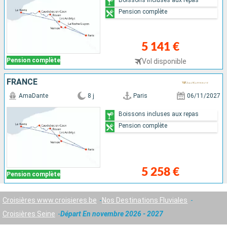
Pension complète
5 141 €
Pension complète
Vol disponible
FRANCE
AmaDante
8 j
Paris
06/11/2027
Boissons incluses aux repas
Pension complète
5 258 €
Pension complète
Croisières www.croisieres.be
Nos Destinations Fluviales
Croisières Seine
Départ En novembre 2026 - 2027