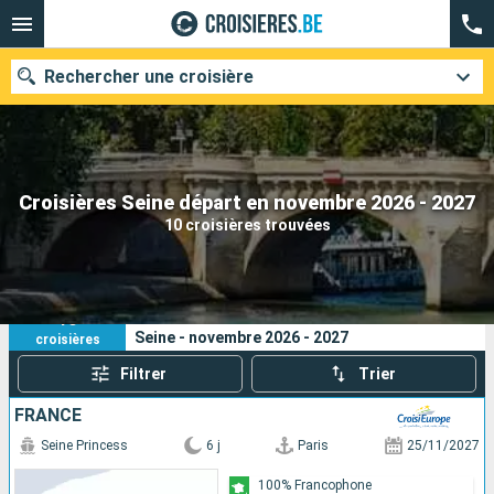
Rechercher une croisière
Nos destinations
Croisières Seine départ en novembre 2026 - 2027
10 croisières trouvées
Mois de départ
Ports
Compagnies
10
Vos critères de recherche :
Seine - novembre 2026 - 2027
croisières
Rechercher
Filtrer
Trier
FRANCE
Seine Princess
6 j
Paris
25/11/2027
100% Francophone