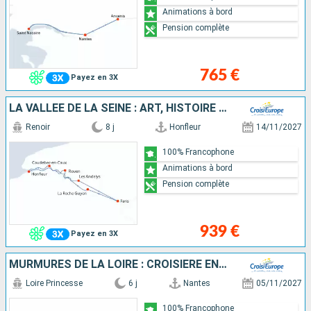
Animations à bord
Pension complète
765 €
Payez en 3X
LA VALLÉE DE LA SEINE : ART, HISTOIRE ET NATURE
Renoir
8 j
Honfleur
14/11/2027
100% Francophone
Animations à bord
Pension complète
939 €
Payez en 3X
MURMURES DE LA LOIRE : CROISIÈRE ENTRE PATRIMOINE ET LÉGENDES
Loire Princesse
6 j
Nantes
05/11/2027
100% Francophone