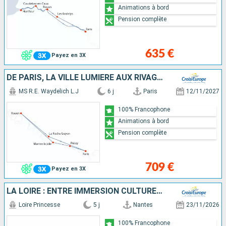
Animations à bord
Pension complète
635 €
Payez en 3X
DE PARIS, LA VILLE LUMIÈRE AUX RIVAGES DE LA NORMANDIE, UNE CROISIÈRE FESTIVE ET GOURMANDE SUR LA SEINE À BORD D'UN BATEAU À ROUE À AUBES
MS R.E. Waydelich L.J
6 j
Paris
12/11/2027
100% Francophone
Animations à bord
Pension complète
709 €
Payez en 3X
LA LOIRE : ENTRE IMMERSION CULTURELLE, FOLKLORE TRADITIONNEL ET SAVEURS LOCALES
Loire Princesse
5 j
Nantes
23/11/2026
100% Francophone