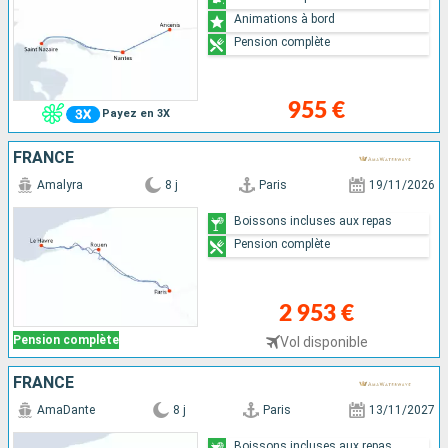
Animations à bord
Pension complète
955 €
Payez en 3X
FRANCE
Amalyra
8 j
Paris
19/11/2026
Boissons incluses aux repas
Pension complète
2 953 €
Pension complète
Vol disponible
FRANCE
AmaDante
8 j
Paris
13/11/2027
Boissons incluses aux repas