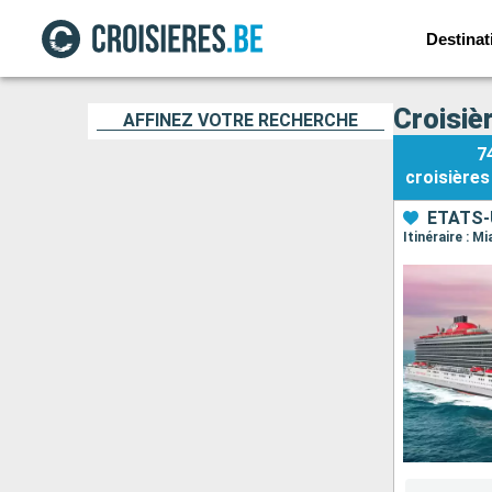
Destinat
Croisiè
AFFINEZ VOTRE RECHERCHE
7
croisières
ÉTATS-
Itinéraire : M