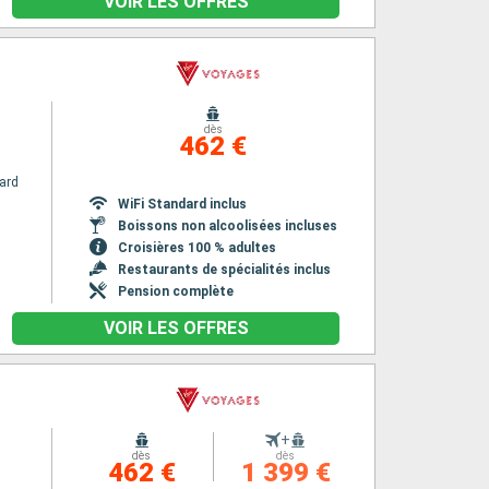
VOIR LES OFFRES
dès
462 €
ard
WiFi Standard inclus
Boissons non alcoolisées incluses
Croisières 100 % adultes
Restaurants de spécialités inclus
Pension complète
VOIR LES OFFRES
+
dès
dès
462 €
1 399 €