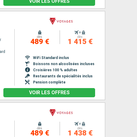
VOIR LES OFFRES
+
dès
dès
y
489 €
1 415 €
ard
WiFi Standard inclus
Boissons non alcoolisées incluses
Croisières 100 % adultes
Restaurants de spécialités inclus
Pension complète
VOIR LES OFFRES
+
dès
dès
489 €
1 438 €