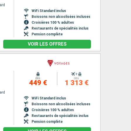
ard
WiFi Standard inclus
Boissons non alcoolisées incluses
Croisières 100 % adultes
Restaurants de spécialités inclus
Pension complète
VOIR LES OFFRES
+
dès
dès
449 €
1 313 €
ard
WiFi Standard inclus
Boissons non alcoolisées incluses
Croisières 100 % adultes
Restaurants de spécialités inclus
Pension complète