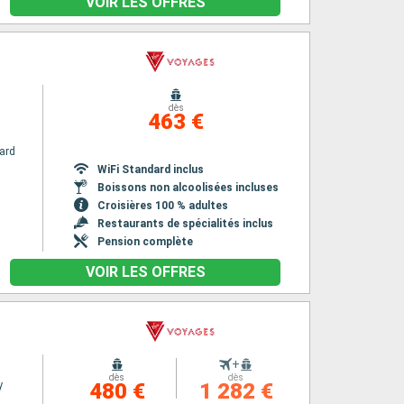
VOIR LES OFFRES
dès
463 €
ard
WiFi Standard inclus
Boissons non alcoolisées incluses
Croisières 100 % adultes
Restaurants de spécialités inclus
Pension complète
VOIR LES OFFRES
+
dès
dès
y
480 €
1 282 €