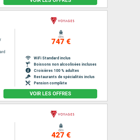
VOIR LES OFFRES
dès
y
747 €
ard
WiFi Standard inclus
Boissons non alcoolisées incluses
Croisières 100 % adultes
Restaurants de spécialités inclus
Pension complète
VOIR LES OFFRES
dès
427 €