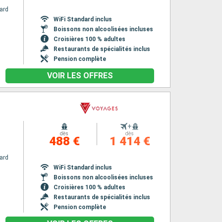
ard
WiFi Standard inclus
Boissons non alcoolisées incluses
Croisières 100 % adultes
Restaurants de spécialités inclus
Pension complète
VOIR LES OFFRES
+
dès
dès
488 €
1 414 €
ard
WiFi Standard inclus
Boissons non alcoolisées incluses
Croisières 100 % adultes
Restaurants de spécialités inclus
Pension complète