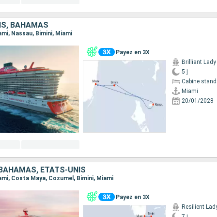
IS, BAHAMAS
iami, Nassau, Bimini, Miami
Payez en 3X
Brilliant Lady
5 j
Cabine stand
Miami
20/01/2028
 BAHAMAS, ÉTATS-UNIS
Miami, Costa Maya, Cozumel, Bimini, Miami
Payez en 3X
Resilient Lad
7 j