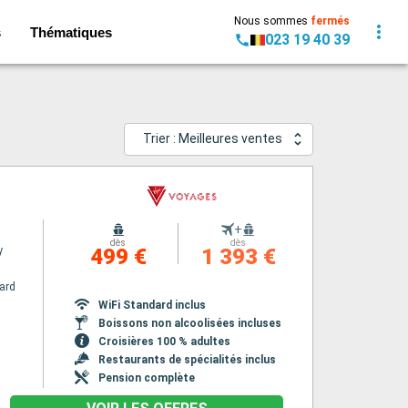
Nous sommes
fermés
s
Thématiques
023 19 40 39
Trier : Meilleures ventes
+
dès
dès
y
499 €
1 393 €
ard
WiFi Standard inclus
Boissons non alcoolisées incluses
Croisières 100 % adultes
Restaurants de spécialités inclus
Pension complète