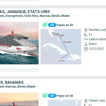
S, JAMAÏQUE, ÉTATS-UNIS
Miami, Georgetown, Ocho Rios, Nassau, Bimini, Miami
Payez en 3X
Resilient Lad
8 j
Cabine stand
Miami
12/12/2027
IS, BAHAMAS
iami, Nassau, Bimini, Miami
Payez en 3X
Valiant Lady
5 j