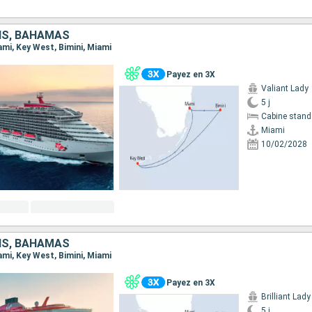
IS, BAHAMAS
iami, Key West, Bimini, Miami
Payez en 3X
Valiant Lady
5 j
Cabine stand
Miami
10/02/2028
IS, BAHAMAS
iami, Key West, Bimini, Miami
Payez en 3X
Brilliant Lady
5 j