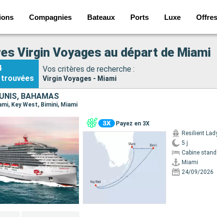
ions
Compagnies
Bateaux
Ports
Luxe
Offre
res Virgin Voyages au départ de Miami
4
Vos critères de recherche :
trouvées
Virgin Voyages - Miami
UNIS, BAHAMAS
iami, Key West, Bimini, Miami
Payez en 3X
Resilient Lad
5 j
Cabine stand
Miami
24/09/2026