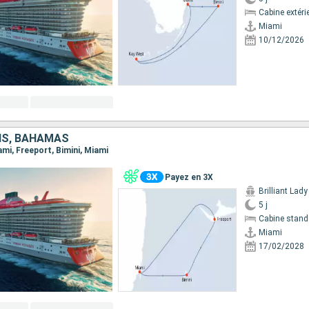
Cabine extéri
Miami
10/12/2026
IS, BAHAMAS
iami, Freeport, Bimini, Miami
Payez en 3X
Brilliant Lady
5 j
Cabine stand
Miami
17/02/2028