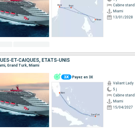
Cabine stand
Miami
13/01/2028
UES-ET-CAÏQUES, ÉTATS-UNIS
iami, Grand Turk, Miami
Payez en 3X
Valiant Lady
5 j
Cabine stand
Miami
15/04/2027