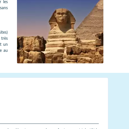
r les
 sans
ites)
 très
nt un
te au