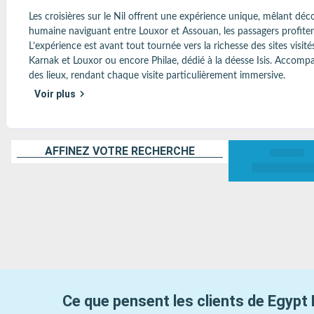
Les croisières sur le Nil offrent une expérience unique, mêlant déc
humaine naviguant entre Louxor et Assouan, les passagers profitent
L’expérience est avant tout tournée vers la richesse des sites vis
Karnak et Louxor ou encore Philae, dédié à la déesse Isis. Accompag
des lieux, rendant chaque visite particulièrement immersive.

À bord, l’ambiance est élégante et détendue, avec des navires prop
Voir plus
paysages du Nil. La gastronomie mêle spécialités locales et cuisine
Le charme de ces croisières réside aussi dans la navigation elle-mêm
Une croisière culturelle et dépaysante, idéale pour découvrir l’Égypt
AFFINEZ VOTRE RECHERCHE
Retrouvez ici l’ensemble des conseils les plus plébiscités
Ce que pensent les clients de
Egypt 