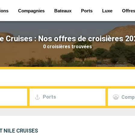
ions
Compagnies
Bateaux
Ports
Luxe
Offre
le Cruises : Nos offres de croisières 20
0 croisières trouvées
Ports
Comp
PT NILE CRUISES