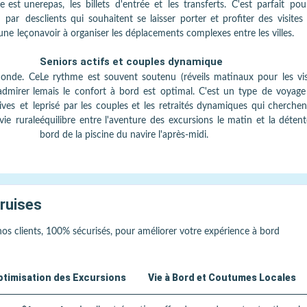
ge est une
repas, les billets d'entrée et les transferts. C'est parfait pou
e par des
clients qui souhaitent se laisser porter et profiter des visites
une leçon
avoir à organiser les déplacements complexes entre les villes.
Seniors actifs et couples dynamique
monde. Ce
Le rythme est souvent soutenu (réveils matinaux pour les vis
dmirer le
mais le confort à bord est optimal. C'est un type de voyage
ives et le
prisé par les couples et les retraités dynamiques qui cherche
vie rurale
équilibre entre l'aventure des excursions le matin et la déten
bord de la piscine du navire l'après-midi.
Cruises
 nos clients, 100% sécurisés, pour améliorer votre expérience à bord
ptimisation des Excursions
Vie à Bord et Coutumes Locales