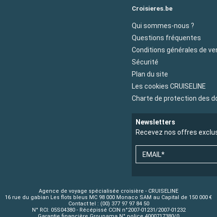
Croisieres.be
Qui sommes-nous ?
Questions fréquentes
Conditions générales de ve
Sécurité
Plan du site
Les cookies CRUISELINE
Charte de protection des 
Newsletters
Recevez nos offres exclu
EMAIL*
Agence de voyage spécialisée croisière - CRUISELINE
16 rue du gabian Les flots bleus MC 98 000 Monaco SAM au Capital de 150 000 €
Contact tel : (00) 377 97 97 84 50
N° RCI: 05S04380 - Récépissé CCIN n°2007-01231/2007-01232
Garantie financière Groupama N° police 4000717380/0