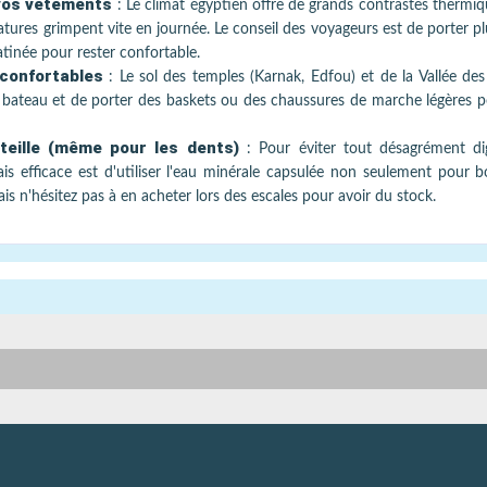
 vos vêtements
:
Le climat égyptien offre de grands contrastes thermiqu
pératures grimpent vite en journée. Le conseil des voyageurs est de porter p
tinée pour rester confortable.
 confortables
:
Le sol des temples (Karnak, Edfou) et de la Vallée des
le bateau et de porter des baskets ou des chaussures de marche légères po
uteille (même pour les dents)
:
Pour éviter tout désagrément dige
is efficace est d'utiliser l'eau minérale capsulée non seulement pour 
s n'hésitez pas à en acheter lors des escales pour avoir du stock.