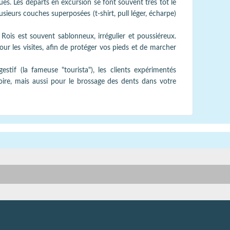
es. Les départs en excursion se font souvent très tôt le
lusieurs couches superposées (t-shirt, pull léger, écharpe)
 Rois est souvent sablonneux, irrégulier et poussiéreux.
ur les visites, afin de protéger vos pieds et de marcher
stif (la fameuse "tourista"), les clients expérimentés
boire, mais aussi pour le brossage des dents dans votre