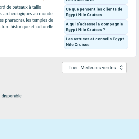
d de bateaux à taille 
Ce que pensent les clients
de
rs archéologiques au monde.

Egypt Nile Cruises
s pharaons), les temples de 
À qui s'adresse la compagnie
ure historique et culturelle 
Egypt Nile Cruises ?
Les astuces et conseils
Egypt
rmettant de profiter des 
Nile Cruises
et felouques traditionnelles.

Trier : Meilleures ventes
 disponible.