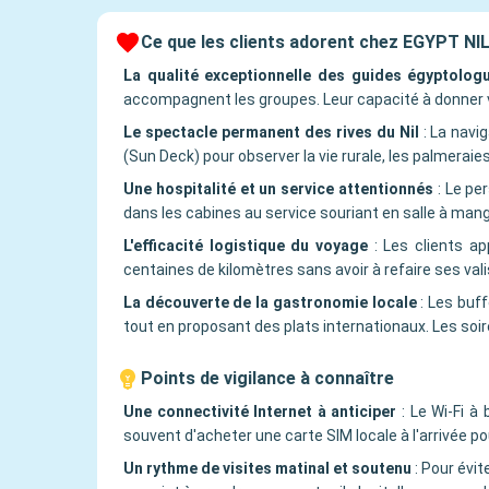
Ce que les clients adorent chez EGYPT N
La qualité exceptionnelle des guides égyptolog
accompagnent les groupes. Leur capacité à donner vie
Le spectacle permanent des rives du Nil
:
La navi
(Sun Deck) pour observer la vie rurale, les palmeraie
Une hospitalité et un service attentionnés
:
Le per
dans les cabines au service souriant en salle à mang
L'efficacité logistique du voyage
:
Les clients app
centaines de kilomètres sans avoir à refaire ses va
La découverte de la gastronomie locale
:
Les buff
tout en proposant des plats internationaux. Les so
Points de vigilance à connaître
Une connectivité Internet à anticiper
:
Le Wi-Fi à
souvent d'acheter une carte SIM locale à l'arrivée p
Un rythme de visites matinal et soutenu
:
Pour évite