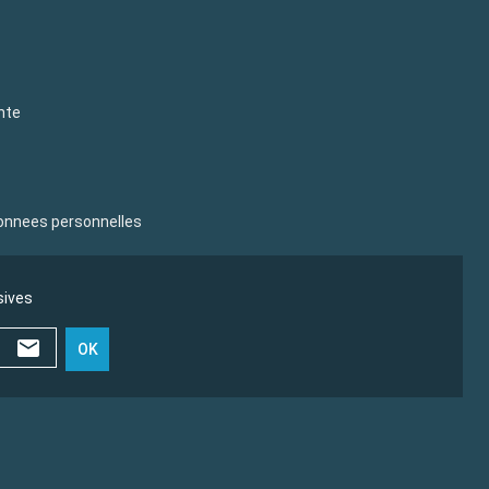
nte
donnees personnelles
sives
OK