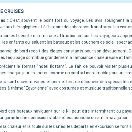
ILE CRUISES
ues
:
C'est souvent le point fort du voyage. Les avis soulignent la
 aux hiéroglyphes et à l'histoire des pharaons transforme les visites 
gation est décrite comme une attraction en soi. Les voyageurs appré
s, les enfants qui saluent les bateaux et les couchers de soleil spectac
sonnel de bord reçoit des éloges constants pour son dévouement. De 
er, l'équipage contribue grandement à l'ambiance chaleureuse et famil
récient le format "hôtel flottant". Le fait de pouvoir visiter plusie
lises chaque jour est perçu comme un confort inestimable pour un circ
ets sont souvent variés et permettent de découvrir des spécialités ég
irées à thème "Égyptienne" avec costumes et musique traditionnelle s
 bord des bateaux naviguant sur le Nil peut être intermittent ou pa
our garantir une connexion stable et économique durant la navigation.
r la chaleur et la foule sur les sites, les départs en excursion se font 