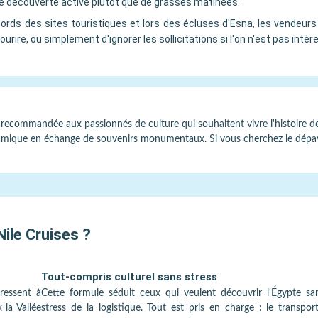
 de découverte active plutôt que de grasses matinées.
ords des sites touristiques et lors des écluses d'Esna, les vendeurs l
rire, ou simplement d'ignorer les sollicitations si l'on n'est pas intér
 recommandée aux passionnés de culture qui souhaitent vivre l'histoire de 
namique en échange de souvenirs monumentaux. Si vous cherchez le dépay
Nile Cruises
?
Tout-compris culturel sans stress
dressent à
Cette formule séduit ceux qui veulent découvrir l'Égypte sa
 la Vallée
stress de la logistique. Tout est pris en charge : le transport