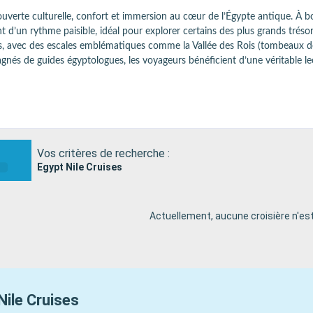
ouverte culturelle, confort et immersion au cœur de l’Égypte antique. À bor
 d’un rythme paisible, idéal pour explorer certains des plus grands tréso
ités, avec des escales emblématiques comme la Vallée des Rois (tombeaux de
nés de guides égyptologues, les voyageurs bénéficient d’une véritable lect
osant généralement piscines, ponts soleil et restaurants panoramiques pe
 internationale, dans une formule souvent largement inclusive.

e, ponctuée de scènes de vie le long du fleuve, entre villages, palmeraies 
e autrement, entre histoire millénaire et douceur de vivre au fil de l’eau.

Vos critères de recherche :
Egypt Nile Cruises
Actuellement, aucune croisière n'est
Nile Cruises