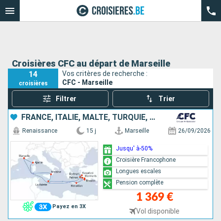
Croisières CFC au départ de Marseille
14
Vos critères de recherche :
CFC - Marseille
croisières
Filtrer
Trier
FRANCE, ITALIE, MALTE, TURQUIE, GRÈCE
Renaissance
15 j
Marseille
26/09/2026
Jusqu' à-50%
Croisière Francophone
Longues escales
Pension complète
1 369 €
Payez en 3X
Vol disponible