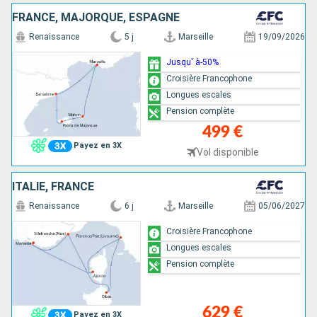
FRANCE, MAJORQUE, ESPAGNE
Renaissance
5 j
Marseille
19/09/2026
Jusqu' à-50%
Croisière Francophone
Longues escales
Pension complète
499 €
Payez en 3X
Vol disponible
ITALIE, FRANCE
Renaissance
6 j
Marseille
05/06/2027
Croisière Francophone
Longues escales
Pension complète
629 €
Payez en 3X