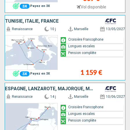
Payez en 3X
Vol disponible
TUNISIE, ITALIE, FRANCE
Renaissance
10 j
Marseille
13/05/2027
Croisière Francophone
Longues escales
Pension complète
1 159 €
Payez en 3X
ESPAGNE, LANZAROTE, MAJORQUE, MAROC, FRANCE
Renaissance
14 j
Marseille
10/06/2027
Croisière Francophone
Longues escales
Pension complète