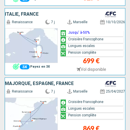
ITALIE, FRANCE
Renaissance
7 j
Marseille
10/10/2026
Jusqu' à-50%
Croisière Francophone
Longues escales
Pension complète
699 €
Payez en 3X
Vol disponible
MAJORQUE, ESPAGNE, FRANCE
Renaissance
7 j
Marseille
25/04/2027
Croisière Francophone
Longues escales
Pension complète
869 €