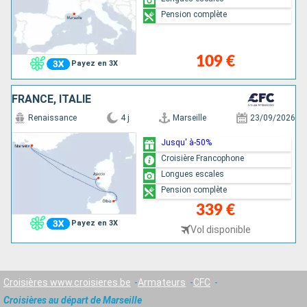
Pension complète
109 €
Payez en 3X
FRANCE, ITALIE
Renaissance
4 j
Marseille
23/09/2026
Jusqu' à-50%
Croisière Francophone
Longues escales
Pension complète
339 €
Payez en 3X
Vol disponible
Croisières www.croisieres.be
Armateurs
CFC
Croisières au départ de Marseille