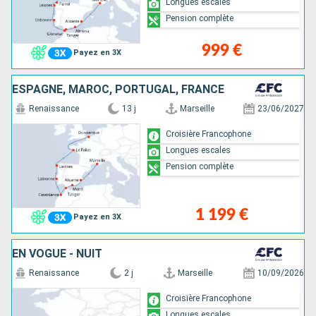
Longues escales
Pension complète
999 €
Payez en 3X
ESPAGNE, MAROC, PORTUGAL, FRANCE
Renaissance
13 j
Marseille
23/06/2027
Croisière Francophone
Longues escales
Pension complète
1 199 €
Payez en 3X
EN VOGUE - NUIT
Renaissance
2 j
Marseille
10/09/2026
Croisière Francophone
Longues escales