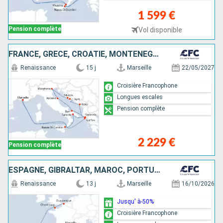
1 599 €
Pension complète
Vol disponible
FRANCE, GRÈCE, CROATIE, MONTÉNÉGRO, ALBANIE, ITALIE
Renaissance
15 j
Marseille
22/05/2027
Croisière Francophone
Longues escales
Pension complète
2 229 €
Pension complète
ESPAGNE, GIBRALTAR, MAROC, PORTUGAL, FRANCE
Renaissance
13 j
Marseille
16/10/2026
Jusqu' à-50%
Croisière Francophone