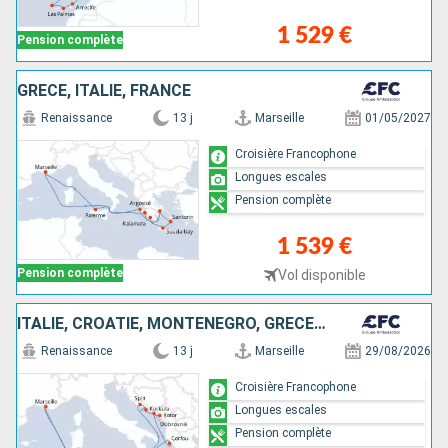
1 529 €
Pension complète
GRÈCE, ITALIE, FRANCE
Renaissance
13 j
Marseille
01/05/2027
Croisière Francophone
Longues escales
Pension complète
1 539 €
Pension complète
Vol disponible
ITALIE, CROATIE, MONTÉNÉGRO, GRÈCE, FRANCE
Renaissance
13 j
Marseille
29/08/2026
Croisière Francophone
Longues escales
Pension complète