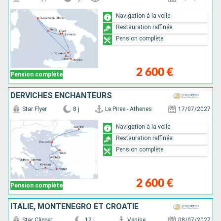
Navigation à la voile
Restauration raffinée
Pension complète
2 600 €
Pension complète
DERVICHES ENCHANTEURS
Star Flyer
8 j
Le Piree - Athenes
17/07/2027
Navigation à la voile
Restauration raffinée
Pension complète
2 600 €
Pension complète
ITALIE, MONTÉNÉGRO ET CROATIE
Star Clipper
12 j
Venise
08/07/2027