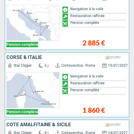
Navigation à la voile
Restauration raffinée
Pension complète
2 885 €
Pension complète
CORSE & ITALIE
Star Clipper
6 j
Civitavecchia - Rome
19/07/2027
Navigation à la voile
Restauration raffinée
Pension complète
1 860 €
Pension complète
CÔTE AMALFITAINE & SICILE
Star Clipper
8 j
Civitavecchia - Rome
24/07/2027