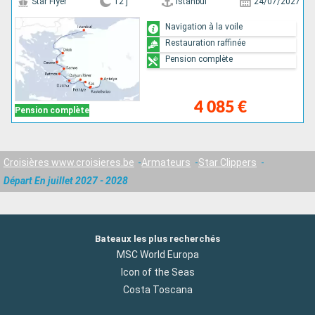
Star Flyer
12 j
Istanbul
24/07/2027
Navigation à la voile
Restauration raffinée
Pension complète
4 085 €
Pension complète
Croisières www.croisieres.be
Armateurs
Star Clippers
Départ En juillet 2027 - 2028
Bateaux les plus recherchés
MSC World Europa
Icon of the Seas
Costa Toscana