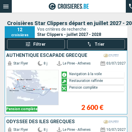
Croisières Star Clippers départ en juillet 2027 - 2
12
Vos critères de recherche :
Star Clippers - juillet 2027 - 2028
croisières
Filtrer
Trier
AUTHENTIQUE ESCAPADE GRECQUE
Star Flyer
8 j
Le Piree - Athenes
03/07/2027
Navigation à la voile
Restauration raffinée
Pension complète
2 600 €
Pension complète
ODYSSÉE DES ÎLES GRECQUES
Star Flyer
8 j
Le Piree - Athenes
10/07/2027