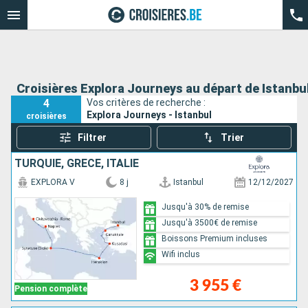
Croisières Explora Journeys au départ de Istanbu
4
Vos critères de recherche :
Explora Journeys - Istanbul
croisières
Filtrer
Trier
TURQUIE, GRÈCE, ITALIE
EXPLORA V
8 j
Istanbul
12/12/2027
Jusqu'à 30% de remise
Jusqu'à 3500€ de remise
Boissons Premium incluses
Wifi inclus
3 955 €
Pension complète