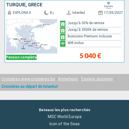
TURQUIE, GRÈCE
EXPLORA II
8 j
Istanbul
17/05/2027
Jusqu'à 30% de remise
Jusqu'à 3500€ de remise
Boissons Premium incluses
Wifi inclus
5 040 €
Pension complète
Croisières www.croisieres.be
Armateurs
Explora Journeys
Croisières au départ de Istanbul
Bateaux les plus recherchés
MSC World Europa
Icon of the Seas