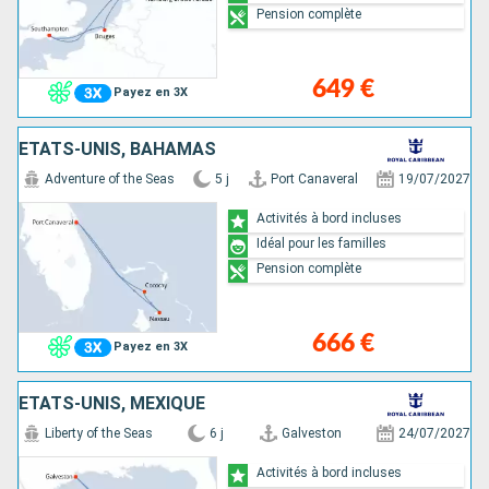
Pension complète
649 €
Payez en 3X
ÉTATS-UNIS, BAHAMAS
Adventure of the Seas
5 j
Port Canaveral
19/07/2027
Activités à bord incluses
Idéal pour les familles
Pension complète
666 €
Payez en 3X
ÉTATS-UNIS, MEXIQUE
Liberty of the Seas
6 j
Galveston
24/07/2027
Activités à bord incluses