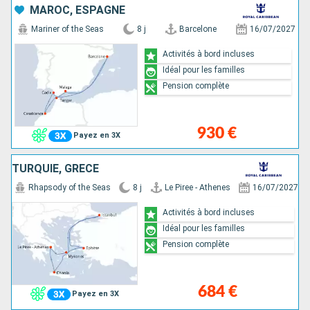
MAROC, ESPAGNE
Mariner of the Seas
8 j
Barcelone
16/07/2027
Activités à bord incluses
Idéal pour les familles
Pension complète
930 €
Payez en 3X
TURQUIE, GRÈCE
Rhapsody of the Seas
8 j
Le Piree - Athenes
16/07/2027
Activités à bord incluses
Idéal pour les familles
Pension complète
684 €
Payez en 3X