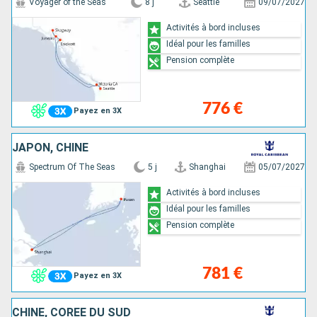
Voyager of the Seas
8 j
Seattle
09/07/2027
Activités à bord incluses
Idéal pour les familles
Pension complète
776 €
Payez en 3X
JAPON, CHINE
Spectrum Of The Seas
5 j
Shanghai
05/07/2027
Activités à bord incluses
Idéal pour les familles
Pension complète
781 €
Payez en 3X
CHINE, CORÉE DU SUD