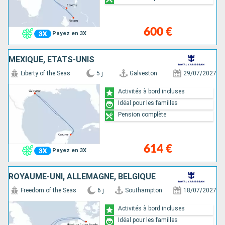
600 €
Payez en 3X
MEXIQUE, ÉTATS-UNIS
Liberty of the Seas
5 j
Galveston
29/07/2027
Activités à bord incluses
Idéal pour les familles
Pension complète
614 €
Payez en 3X
ROYAUME-UNI, ALLEMAGNE, BELGIQUE
Freedom of the Seas
6 j
Southampton
18/07/2027
Activités à bord incluses
Idéal pour les familles