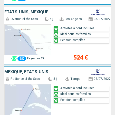
ÉTATS-UNIS, MEXIQUE
Ovation of the Seas
5 j
Los Angeles
05/07/2027
Activités à bord incluses
Idéal pour les familles
Pension complète
524 €
Payez en 3X
MEXIQUE, ÉTATS-UNIS
Radiance of the Seas
5 j
Tampa
08/07/2027
Activités à bord incluses
Idéal pour les familles
Pension complète