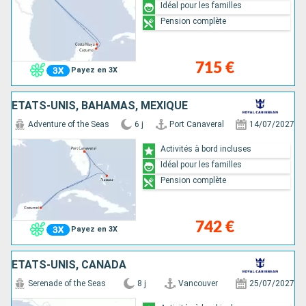
Idéal pour les familles
Pension complète
715 €
Payez en 3X
ÉTATS-UNIS, BAHAMAS, MEXIQUE
Adventure of the Seas
6 j
Port Canaveral
14/07/2027
Activités à bord incluses
Idéal pour les familles
Pension complète
742 €
Payez en 3X
ÉTATS-UNIS, CANADA
Serenade of the Seas
8 j
Vancouver
25/07/2027