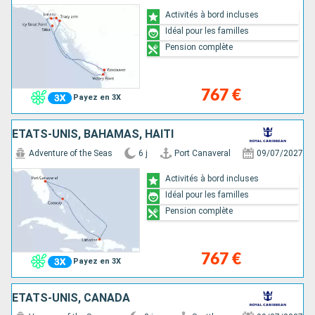
Activités à bord incluses
Idéal pour les familles
Pension complète
767 €
Payez en 3X
ÉTATS-UNIS, BAHAMAS, HAÏTI
Adventure of the Seas
6 j
Port Canaveral
09/07/2027
Activités à bord incluses
Idéal pour les familles
Pension complète
767 €
Payez en 3X
ÉTATS-UNIS, CANADA