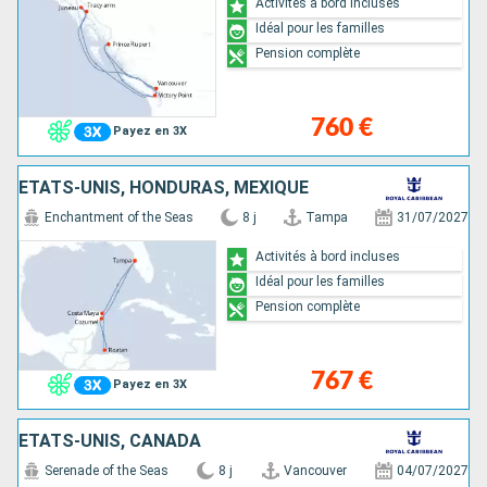
Activités à bord incluses
Idéal pour les familles
Pension complète
760 €
Payez en 3X
ÉTATS-UNIS, HONDURAS, MEXIQUE
Enchantment of the Seas
8 j
Tampa
31/07/2027
Activités à bord incluses
Idéal pour les familles
Pension complète
767 €
Payez en 3X
ÉTATS-UNIS, CANADA
Serenade of the Seas
8 j
Vancouver
04/07/2027