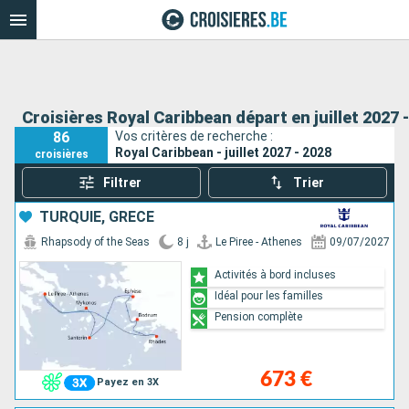
Croisières Royal Caribbean départ en juillet 2027 
86
Vos critères de recherche :
Royal Caribbean - juillet 2027 - 2028
croisières
Filtrer
Trier
TURQUIE, GRÈCE
Rhapsody of the Seas
8 j
Le Piree - Athenes
09/07/2027
Activités à bord incluses
Idéal pour les familles
Pension complète
673 €
Payez en 3X