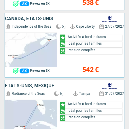
538 €
Payez en 3X
CANADA, ÉTATS-UNIS
Independence of the Seas
5 j
Cape Liberty
27/07/2027
Activités à bord incluses
Idéal pour les familles
Pension complète
542 €
Payez en 3X
ÉTATS-UNIS, MEXIQUE
Radiance of the Seas
6 j
Tampa
31/07/2027
Activités à bord incluses
Idéal pour les familles
Pension complète