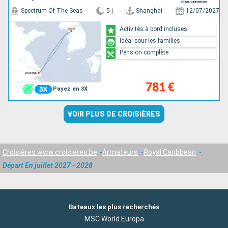
Spectrum Of The Seas
5 j
Shanghai
12/07/2027
Activités à bord incluses
Idéal pour les familles
Pension complète
781 €
Payez en 3X
VOIR PLUS DE CROISIÈRES
Croisières www.croisieres.be
Armateurs
Royal Caribbean
Départ En juillet 2027 - 2028
Bateaux les plus recherchés
MSC World Europa