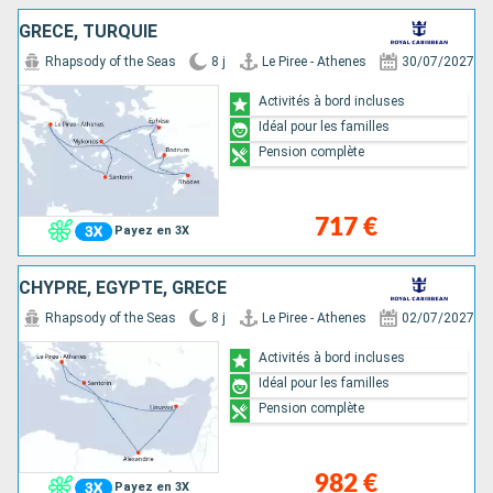
GRÈCE, TURQUIE
Rhapsody of the Seas
8 j
Le Piree - Athenes
30/07/2027
Activités à bord incluses
Idéal pour les familles
Pension complète
717 €
Payez en 3X
CHYPRE, EGYPTE, GRÈCE
Rhapsody of the Seas
8 j
Le Piree - Athenes
02/07/2027
Activités à bord incluses
Idéal pour les familles
Pension complète
982 €
Payez en 3X