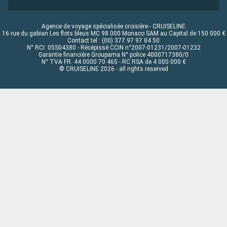
Agence de voyage spécialisée croisière - CRUISELINE
16 rue du gabian Les flots bleus MC 98 000 Monaco SAM au Capital de 150 000 €
Contact tel : (00) 377 97 97 84 50
N° RCI: 05S04380 - Récépissé CCIN n°2007-01231/2007-01232
Garantie financière Groupama N° police 4000717380/0
N° TVA FR. 44 0000 70 465 - RC RSA de 4 000 000 €
© CRUISELINE 2026 - all rights reserved