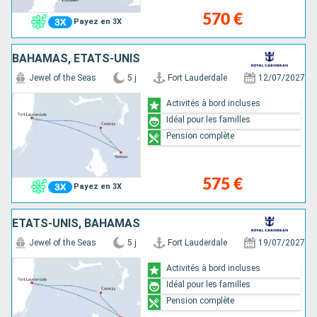
570 €
Payez en 3X
BAHAMAS, ÉTATS-UNIS
Jewel of the Seas
5 j
Fort Lauderdale
12/07/2027
Activités à bord incluses
Idéal pour les familles
Pension complète
575 €
Payez en 3X
ÉTATS-UNIS, BAHAMAS
Jewel of the Seas
5 j
Fort Lauderdale
19/07/2027
Activités à bord incluses
Idéal pour les familles
Pension complète