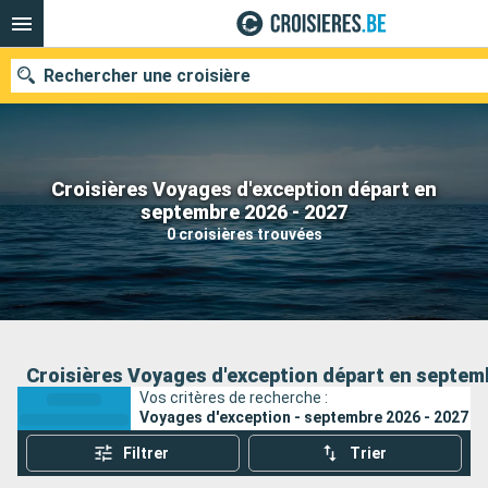
Rechercher une croisière
Croisières Voyages d'exception départ en
Nos destinations
septembre 2026 - 2027
0 croisières trouvées
Mois de départ
Ports
Compagnies
Rechercher
Croisières Voyages d'exception départ en septem
Vos critères de recherche :
Voyages d'exception - septembre 2026 - 2027
Filtrer
Trier