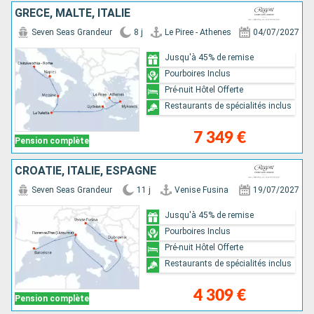
GRÈCE, MALTE, ITALIE
Seven Seas Grandeur
8 j
Le Piree - Athenes
04/07/2027
Jusqu'à 45% de remise
Pourboires Inclus
Pré-nuit Hôtel Offerte
Restaurants de spécialités inclus
7 349 €
Pension complète
CROATIE, ITALIE, ESPAGNE
Seven Seas Grandeur
11 j
Venise Fusina
19/07/2027
Jusqu'à 45% de remise
Pourboires Inclus
Pré-nuit Hôtel Offerte
Restaurants de spécialités inclus
4 309 €
Pension complète