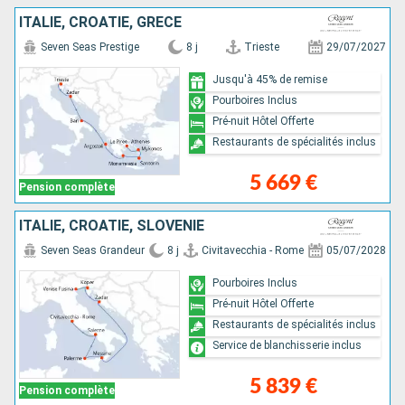
ITALIE, CROATIE, GRÈCE
Seven Seas Prestige
8 j
Trieste
29/07/2027
Jusqu'à 45% de remise
Pourboires Inclus
Pré-nuit Hôtel Offerte
Restaurants de spécialités inclus
5 669 €
Pension complète
ITALIE, CROATIE, SLOVÉNIE
Seven Seas Grandeur
8 j
Civitavecchia - Rome
05/07/2028
Pourboires Inclus
Pré-nuit Hôtel Offerte
Restaurants de spécialités inclus
Service de blanchisserie inclus
5 839 €
Pension complète