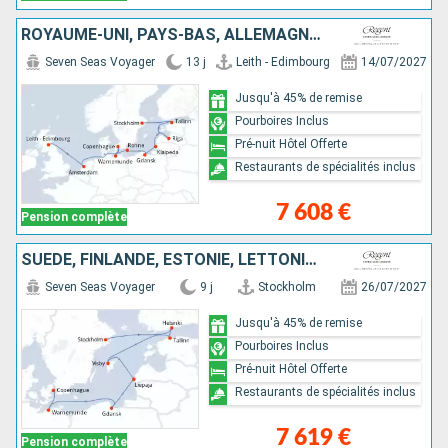
ROYAUME-UNI, PAYS-BAS, ALLEMAGNE, DANEMARK, POLOGNE, LITUANIE, LETTONIE, ESTONIE, SUÈDE
Seven Seas Voyager
13 j
Leith - Edimbourg
14/07/2027
Jusqu'à 45% de remise
Pourboires Inclus
Pré-nuit Hôtel Offerte
Restaurants de spécialités inclus
7 608 €
Pension complète
SUÈDE, FINLANDE, ESTONIE, LETTONIE, POLOGNE, ALLEMAGNE, DANEMARK
Seven Seas Voyager
9 j
Stockholm
26/07/2027
Jusqu'à 45% de remise
Pourboires Inclus
Pré-nuit Hôtel Offerte
Restaurants de spécialités inclus
7 619 €
Pension complète