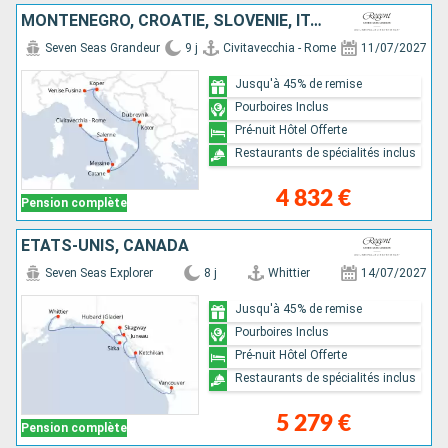
MONTÉNÉGRO, CROATIE, SLOVÉNIE, ITALIE
Seven Seas Grandeur
9 j
Civitavecchia - Rome
11/07/2027
Jusqu'à 45% de remise
Pourboires Inclus
Pré-nuit Hôtel Offerte
Restaurants de spécialités inclus
4 832 €
Pension complète
ÉTATS-UNIS, CANADA
Seven Seas Explorer
8 j
Whittier
14/07/2027
Jusqu'à 45% de remise
Pourboires Inclus
Pré-nuit Hôtel Offerte
Restaurants de spécialités inclus
5 279 €
Pension complète