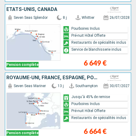
ÉTATS-UNIS, CANADA
Seven Seas Splendor
8 j
Whittier
26/07/2028
Pourboires Inclus
Pré-nuit Hôtel Offerte
Restaurants de spécialités inclus
Service de blanchisserie inclus
6 649 €
Pension complète
ROYAUME-UNI, FRANCE, ESPAGNE, PORTUGAL
Seven Seas Mariner
13 j
Southampton
30/07/2027
Jusqu'à 45% de remise
Pourboires Inclus
Pré-nuit Hôtel Offerte
Restaurants de spécialités inclus
6 664 €
Pension complète