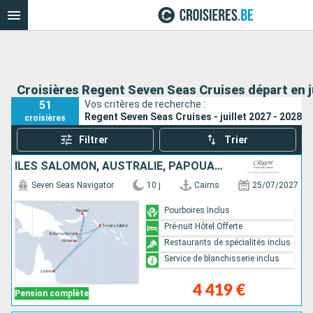
Croisières Regent Seven Seas Cruises départ en ju
51
Vos critères de recherche :
Regent Seven Seas Cruises - juillet 2027 - 2028
croisières
Filtrer
Trier
ÎLES SALOMON, AUSTRALIE, PAPOUASIE-NOUVELLE-GUINÉE
Seven Seas Navigator
10 j
Cairns
25/07/2027
Pourboires Inclus
Pré-nuit Hôtel Offerte
Restaurants de spécialités inclus
Service de blanchisserie inclus
4 419 €
Pension complète