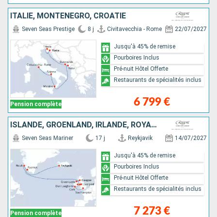
ITALIE, MONTÉNÉGRO, CROATIE
Seven Seas Prestige
8 j
Civitavecchia - Rome
22/07/2027
Jusqu'à 45% de remise
Pourboires Inclus
Pré-nuit Hôtel Offerte
Restaurants de spécialités inclus
6 799 €
Pension complète
ISLANDE, GRÖENLAND, IRLANDE, ROYAUME-UNI
Seven Seas Mariner
17 j
Reykjavik
14/07/2027
Jusqu'à 45% de remise
Pourboires Inclus
Pré-nuit Hôtel Offerte
Restaurants de spécialités inclus
7 273 €
Pension complète