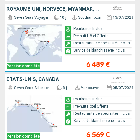
ROYAUME-UNI, NORVÈGE, MYANMAR, PAYS-BAS
Seven Seas Voyager
10 j
Southampton
13/07/2028
Pourboires Inclus
Pré-nuit Hôtel Offerte
Restaurants de spécialités inclus
Service de blanchisserie inclus
6 489 €
Pension complète
ÉTATS-UNIS, CANADA
Seven Seas Splendor
8 j
Vancouver
05/07/2028
Pourboires Inclus
Pré-nuit Hôtel Offerte
Restaurants de spécialités inclus
Service de blanchisserie inclus
6 569 €
Pension complète