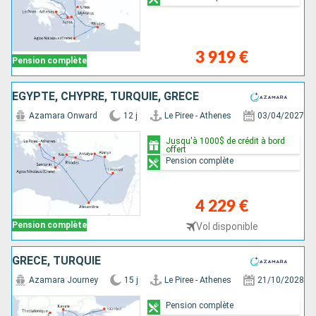
3 919 €
Pension complète
EGYPTE, CHYPRE, TURQUIE, GRÈCE
Azamara Onward
12 j
Le Piree - Athenes
03/04/2027
Jusqu'à 1000$ de crédit à bord
offert
Pension complète
4 229 €
Pension complète
Vol disponible
GRÈCE, TURQUIE
Azamara Journey
15 j
Le Piree - Athenes
21/10/2028
Pension complète