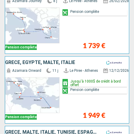
Azamara Journey
8 j
Le Piree - Athenes
26/02/2028
Pension complète
1 739 €
Pension complète
GRÈCE, EGYPTE, MALTE, ITALIE
Azamara Onward
11 j
Le Piree - Athenes
12/12/2026
Jusqu'à 1000$ de crédit à bord
offert
Pension complète
1 949 €
Pension complète
GRÈCE, MALTE, ITALIE, TUNISIE, ESPAGNE