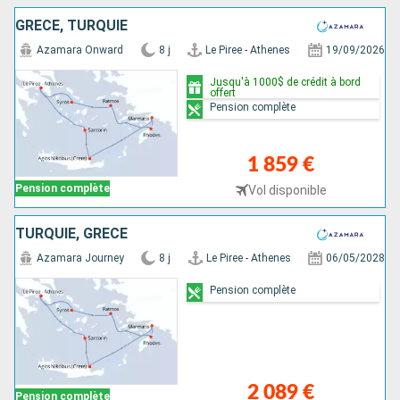
GRÈCE, TURQUIE
Azamara Onward
8 j
Le Piree - Athenes
19/09/2026
Jusqu'à 1000$ de crédit à bord
offert
Pension complète
1 859 €
Pension complète
Vol disponible
TURQUIE, GRÈCE
Azamara Journey
8 j
Le Piree - Athenes
06/05/2028
Pension complète
2 089 €
Pension complète