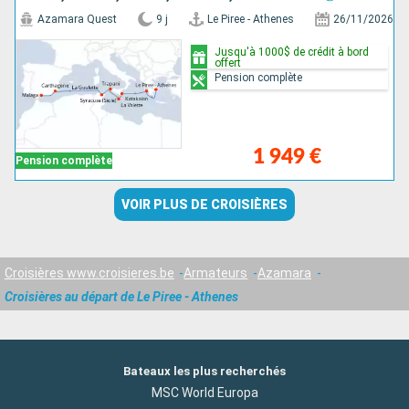
Azamara Quest
9 j
Le Piree - Athenes
26/11/2026
Jusqu'à 1000$ de crédit à bord
offert
Pension complète
1 949 €
Pension complète
VOIR PLUS DE CROISIÈRES
Croisières www.croisieres.be
Armateurs
Azamara
Croisières au départ de Le Piree - Athenes
Bateaux les plus recherchés
MSC World Europa