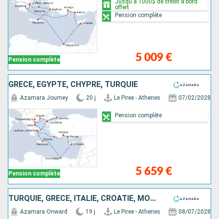
Jusqu'à 1000$ de crédit à bord
offert
Pension complète
5 009 €
Pension complète
GRÈCE, EGYPTE, CHYPRE, TURQUIE
Azamara Journey
20 j
Le Piree - Athenes
07/02/2028
Pension complète
5 659 €
Pension complète
TURQUIE, GRÈCE, ITALIE, CROATIE, MONTÉNÉGRO
Azamara Onward
19 j
Le Piree - Athenes
08/07/2028