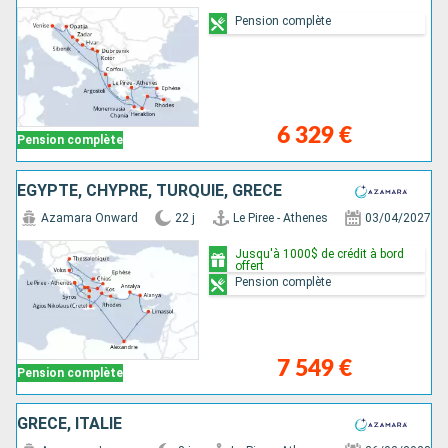
Pension complète
6 329 €
Pension complète
EGYPTE, CHYPRE, TURQUIE, GRÈCE
Azamara Onward
22 j
Le Piree - Athenes
03/04/2027
Jusqu'à 1000$ de crédit à bord
offert
Pension complète
7 549 €
Pension complète
GRÈCE, ITALIE