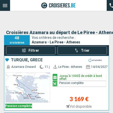
Croisières Azamara au départ de Le Piree - Athen
48
Vos critères de recherche :
Azamara - Le Piree - Athenes
croisières
Filtrer
Trier
TURQUIE, GRÈCE
Azamara Onward
11 j
Le Piree - Athenes
14/04/2027
Jusqu'à 1000$ de crédit à bord
offert
Pension complète
3 169 €
Pension complète
Vol disponible