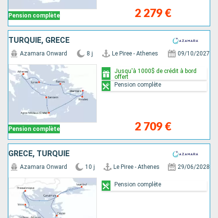
2 279 €
Pension complète
TURQUIE, GRÈCE
Azamara Onward
8 j
Le Piree - Athenes
09/10/2027
Jusqu'à 1000$ de crédit à bord
offert
Pension complète
2 709 €
Pension complète
GRÈCE, TURQUIE
Azamara Onward
10 j
Le Piree - Athenes
29/06/2028
Pension complète