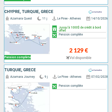
CHYPRE, TURQUIE, GRÈCE
Azamara Quest
11 j
Le Piree - Athenes
14/10/2026
Jusqu'à 1000$ de crédit à bord
offert
Pension complète
2 129 €
Pension complète
Vol disponible
TURQUIE, GRÈCE
Azamara Journey
9 j
Le Piree - Athenes
07/02/2028
Pension complète