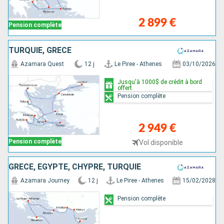
2 899 €
Pension complète
TURQUIE, GRÈCE
Azamara Quest
12 j
Le Piree - Athenes
03/10/2026
Jusqu'à 1000$ de crédit à bord
offert
Pension complète
2 949 €
Pension complète
Vol disponible
GRÈCE, EGYPTE, CHYPRE, TURQUIE
Azamara Journey
12 j
Le Piree - Athenes
15/02/2028
Pension complète