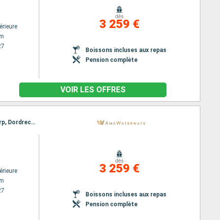
a
dès
3 259 €
érieure
am
27
Boissons incluses aux repas
Pension complète
VOIR LES OFFRES
Itinéraire : Amsterdam, Lelystad, Utrecht, Veere, Hellevoetsluis, Utrecht, Gand, Bruxelles, Antwerp, Dordrecht, Kinderdijk, Dordrecht, Amsterdam
dès
3 259 €
érieure
am
27
Boissons incluses aux repas
Pension complète