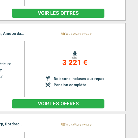
VOIR LES OFFRES
Itinéraire : Amsterdam, Lelystad, Hellevoetsluis, Bruinisse, Gand, Antwerp, Dordrecht, Rotterdam, Amsterdam
dès
3 221 €
érieure
am
27
Boissons incluses aux repas
Pension complète
VOIR LES OFFRES
Itinéraire : Amsterdam, Lelystad, Utrecht, Veere, Hellevoetsluis, Utrecht, Gand, Bruxelles, Antwerp, Dordrecht, Kinderdijk, Amsterdam