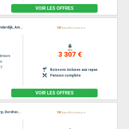
VOIR LES OFFRES
Itinéraire : Amsterdam, Kampen, Hellevoetsluis, Utrecht, Gand, Bruxelles, Antwerp, Dordrecht, Kinderdijk, Amsterdam
dès
3 307 €
érieure
am
27
Boissons incluses aux repas
Pension complète
VOIR LES OFFRES
Itinéraire : Amsterdam, Lelystad, Utrecht, Veere, Hellevoetsluis, Utrecht, Gand, Bruxelles, Antwerp, Dordrecht, Kinderdijk, Dordrecht, Amsterdam