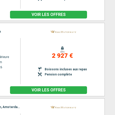
VOIR LES OFFRES
m
dès
2 927 €
érieure
am
26
Boissons incluses aux repas
Pension complète
VOIR LES OFFRES
Itinéraire : Amsterdam, Lelystad, Hellevoetsluis, Bruinisse, Gand, Antwerp, Dordrecht, Rotterdam, Amsterdam