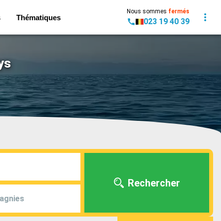
Nous sommes
fermés
s
Thématiques
023 19 40 39
ys
Rechercher
agnies