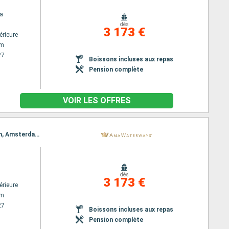
a
dès
3 173 €
érieure
am
27
Boissons incluses aux repas
Pension complète
VOIR LES OFFRES
Itinéraire : Amsterdam, Lelystad, Hellevoetsluis, Bruinisse, Gand, Antwerp, Dordrecht, Rotterdam, Amsterdam
dès
3 173 €
érieure
am
27
Boissons incluses aux repas
Pension complète