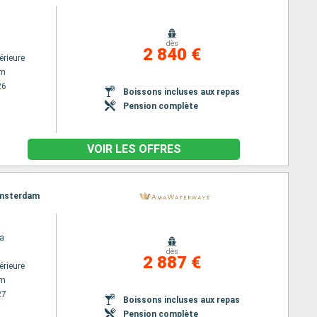
dès
2 840 €
érieure
am
26
Boissons incluses aux repas
Pension complète
VOIR LES OFFRES
 Amsterdam
a
dès
2 887 €
érieure
am
27
Boissons incluses aux repas
Pension complète