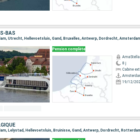
YS-BAS
dam, Utrecht, Hellevoetsluis, Gand, Bruxelles, Antwerp, Dordrecht, Amsterda
Pension complète
AmaStella
8 j
Cabine ext
Amsterd
19/12/20
LGIQUE