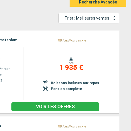
Recherche Avancée
Trier : Meilleures ventes
 Amsterdam
a
dès
1 935 €
érieure
am
27
Boissons incluses aux repas
Pension complète
VOIR LES OFFRES
m