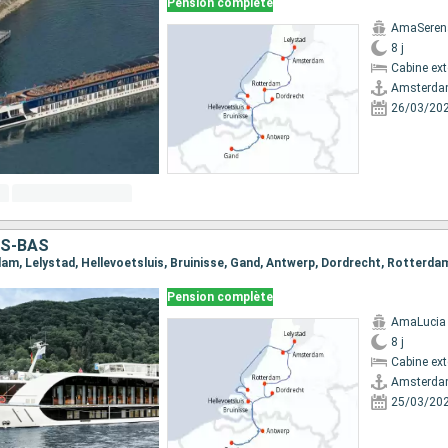
Pension complète
AmaSeren
8 j
Cabine ext
Amsterd
26/03/20
YS-BAS
Pension complète
AmaLucia
8 j
Cabine ext
Amsterd
25/03/20