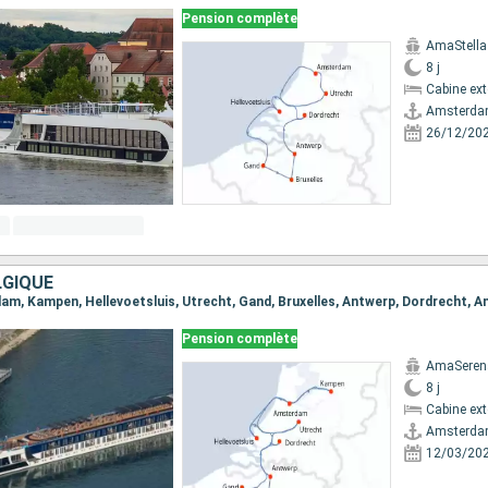
Pension complète
AmaStella
8 j
Cabine ext
Amsterd
26/12/20
LGIQUE
rdam, Kampen, Hellevoetsluis, Utrecht, Gand, Bruxelles, Antwerp, Dordrecht,
Pension complète
AmaSeren
8 j
Cabine ext
Amsterd
12/03/20