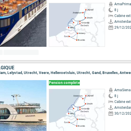
AmaPrim
8 j
Cabine ext
Amsterd
29/12/20
LGIQUE
Pension complète
AmaSiena
8 j
Cabine ext
Amsterd
30/12/20