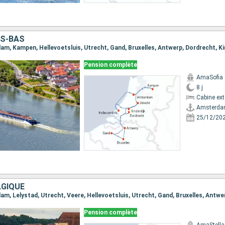
YS-BAS
Pension complète
AmaSofia
8 j
Cabine ext
Amsterd
25/12/20
LGIQUE
Pension complète