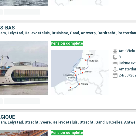
YS-BAS
Pension complète
AmaViola
8 j
Cabine ext
Amsterd
24/03/20
LGIQUE
Pension complète