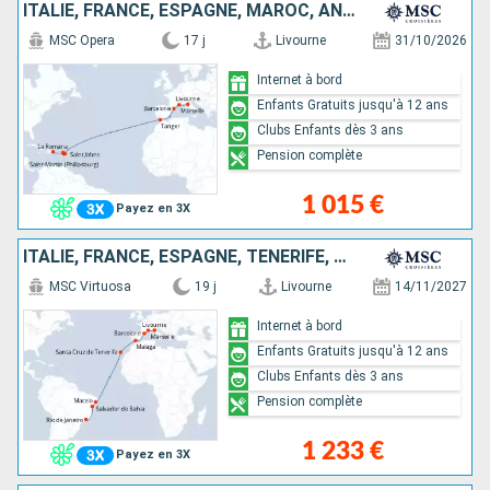
ITALIE, FRANCE, ESPAGNE, MAROC, ANTIGUA-ET-BARBUDA, SAINT-MARTIN, SAINT-CHRISTOPHE-ET-NIÉVÈS, RÉPUBLIQUE DOMINICAINE
MSC Opera
17 j
Livourne
31/10/2026
Internet à bord
Enfants Gratuits jusqu'à 12 ans
Clubs Enfants dès 3 ans
Pension complète
1 015 €
Payez en 3X
ITALIE, FRANCE, ESPAGNE, TENERIFE, BRÉSIL
MSC Virtuosa
19 j
Livourne
14/11/2027
Internet à bord
Enfants Gratuits jusqu'à 12 ans
Clubs Enfants dès 3 ans
Pension complète
1 233 €
Payez en 3X