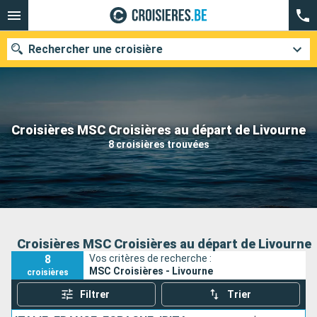
Rechercher une croisière
Nos destinations
Croisières MSC Croisières au départ de Livourne
8 croisières trouvées
Mois de départ
Ports
Compagnies
Rechercher
Croisières MSC Croisières au départ de Livourne
8
Vos critères de recherche :
MSC Croisières - Livourne
croisières
Filtrer
Trier