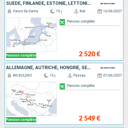
SUÈDE, FINLANDE, ESTONIE, LETTONIE, LITUANIE, POLOGNE, DANEMARK, ALLEMAGNE
Vasco da Gama
15 j
Kiel
16/06/2027
Pension complète
2 520 €
Pension complète
ALLEMAGNE, AUTRICHE, HONGRIE, SERBIE, ROUMANIE, SLOVAQUIE, FRANCE
MS BOLERO
15 j
Passau
07/06/2027
Pension complète
2 549 €
Pension complète