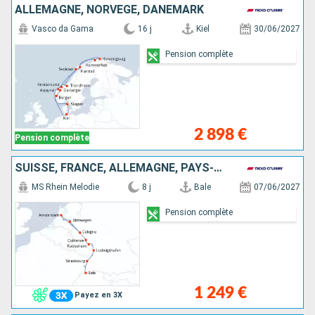
ALLEMAGNE, NORVÈGE, DANEMARK
Vasco da Gama
16 j
Kiel
30/06/2027
Pension complète
2 898 €
Pension complète
SUISSE, FRANCE, ALLEMAGNE, PAYS-BAS
MS Rhein Melodie
8 j
Bale
07/06/2027
Pension complète
1 249 €
Payez en 3X