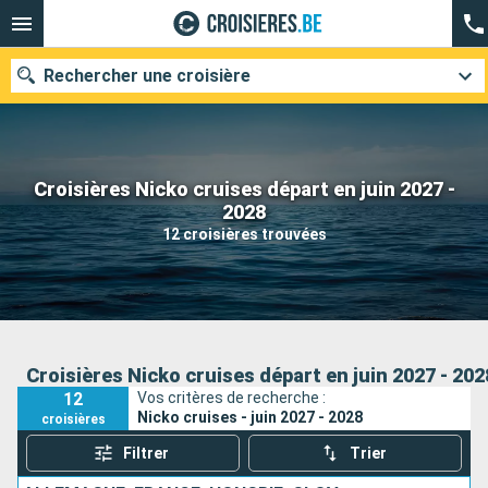
Rechercher une croisière
Croisières Nicko cruises départ en juin 2027 -
Nos destinations
2028
12 croisières trouvées
Mois de départ
Ports
Compagnies
Rechercher
Croisières Nicko cruises départ en juin 2027 - 202
12
Vos critères de recherche :
Nicko cruises - juin 2027 - 2028
croisières
Filtrer
Trier