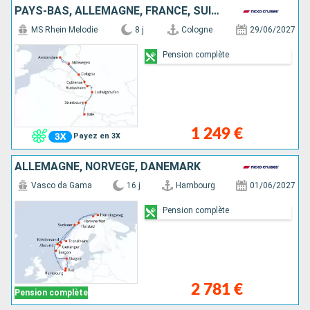
PAYS-BAS, ALLEMAGNE, FRANCE, SUISSE
MS Rhein Melodie
8 j
Cologne
29/06/2027
Pension complète
1 249 €
Payez en 3X
ALLEMAGNE, NORVÈGE, DANEMARK
Vasco da Gama
16 j
Hambourg
01/06/2027
Pension complète
2 781 €
Pension complète