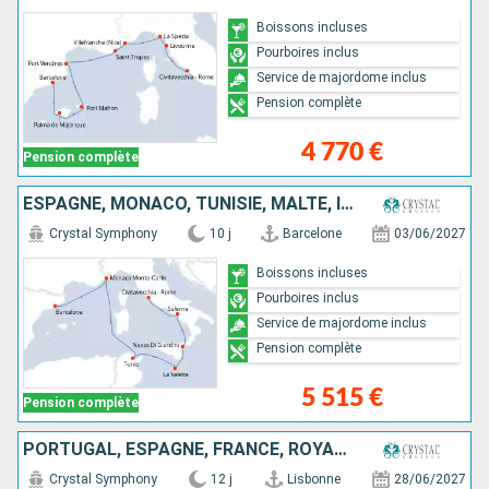
Boissons incluses
Pourboires inclus
Service de majordome inclus
Pension complète
4 770 €
Pension complète
ESPAGNE, MONACO, TUNISIE, MALTE, ITALIE
Crystal Symphony
10 j
Barcelone
03/06/2027
Boissons incluses
Pourboires inclus
Service de majordome inclus
Pension complète
5 515 €
Pension complète
PORTUGAL, ESPAGNE, FRANCE, ROYAUME-UNI
Crystal Symphony
12 j
Lisbonne
28/06/2027