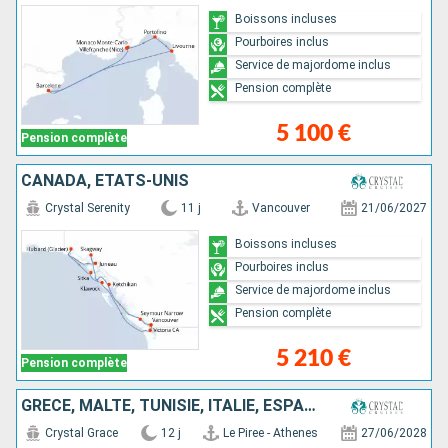
Boissons incluses
Pourboires inclus
Service de majordome inclus
Pension complète
5 100 €
Pension complète
CANADA, ÉTATS-UNIS
Crystal Serenity
11 j
Vancouver
21/06/2027
Boissons incluses
Pourboires inclus
Service de majordome inclus
Pension complète
5 210 €
Pension complète
GRÈCE, MALTE, TUNISIE, ITALIE, ESPAGNE
Crystal Grace
12 j
Le Piree - Athenes
27/06/2028