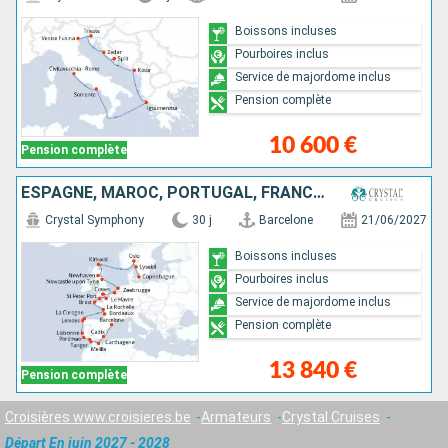
Boissons incluses
Pourboires inclus
Service de majordome inclus
Pension complète
10 600 €
Pension complète
ESPAGNE, MAROC, PORTUGAL, FRANCE, ROYAUME-UNI, BELGIQUE, PAYS-BAS, NORVÈGE, SUÈDE, DANEMARK
Crystal Symphony
30 j
Barcelone
21/06/2027
Boissons incluses
Pourboires inclus
Service de majordome inclus
Pension complète
13 840 €
Pension complète
Croisières www.croisieres.be
Armateurs
Crystal Cruises
Départ En juin 2027 - 2028