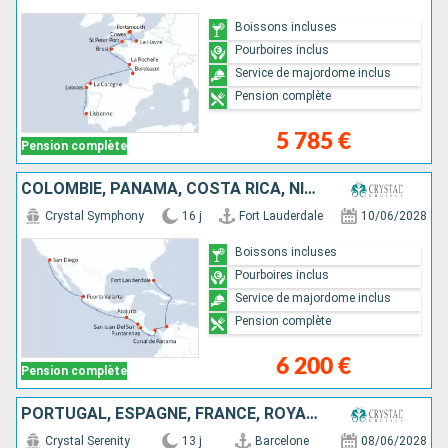
Boissons incluses
Pourboires inclus
Service de majordome inclus
Pension complète
5 785 €
Pension complète
COLOMBIE, PANAMA, COSTA RICA, NICARAGUA, SALVADOR, MEXIQUE, ÉTATS-UNIS
Crystal Symphony
16 j
Fort Lauderdale
10/06/2028
Boissons incluses
Pourboires inclus
Service de majordome inclus
Pension complète
6 200 €
Pension complète
PORTUGAL, ESPAGNE, FRANCE, ROYAUME-UNI
Crystal Serenity
13 j
Barcelone
08/06/2028