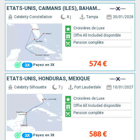
ÉTATS-UNIS, CAÏMANS (ÎLES), BAHAMAS
Celebrity Constellation
8 j
Tampa
30/01/2028
Croisières de Luxe
Offre All Included disponible
Pension complète
574 €
Payez en 3X
ÉTATS-UNIS, HONDURAS, MEXIQUE
Celebrity Silhouette
7 j
Fort Lauderdale
10/01/2027
Croisières de Luxe
Offre All Included disponible
Pension complète
588 €
Payez en 3X