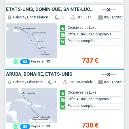
ÉTATS-UNIS, DOMINIQUE, SAINTE-LUCIE, BARBADE, PORTO RICO
Celebrity Constellation
8 j
San Juan
02/01/2027
Croisières de Luxe
Offre All Included disponible
Pension complète
737 €
Payez en 3X
ARUBA, BONAIRE, ÉTATS-UNIS
Celebrity Silhouette
9 j
Fort Lauderdale
02/01/2027
Croisières de Luxe
Offre All Included disponible
Pension complète
738 €
Payez en 3X