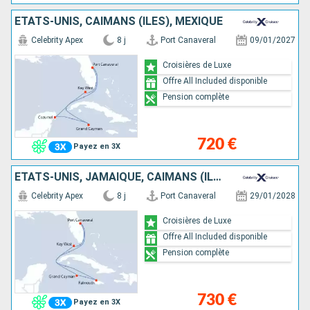
ÉTATS-UNIS, CAÏMANS (ÎLES), MEXIQUE
Celebrity Apex
8 j
Port Canaveral
09/01/2027
Croisières de Luxe
Offre All Included disponible
Pension complète
720 €
Payez en 3X
ÉTATS-UNIS, JAMAÏQUE, CAÏMANS (ÎLES)
Celebrity Apex
8 j
Port Canaveral
29/01/2028
Croisières de Luxe
Offre All Included disponible
Pension complète
730 €
Payez en 3X