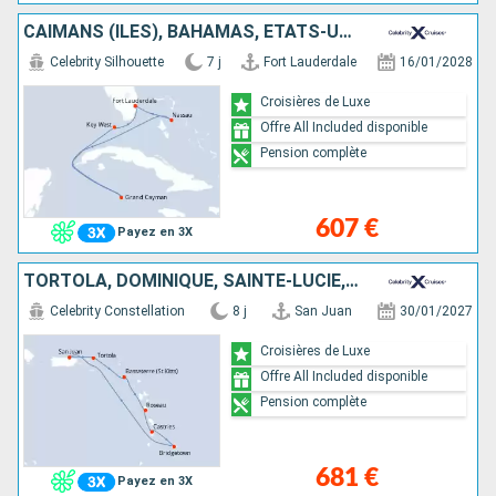
CAÏMANS (ÎLES), BAHAMAS, ÉTATS-UNIS
Celebrity Silhouette
7 j
Fort Lauderdale
16/01/2028
Croisières de Luxe
Offre All Included disponible
Pension complète
607 €
Payez en 3X
TORTOLA, DOMINIQUE, SAINTE-LUCIE, BARBADE, PORTO RICO
Celebrity Constellation
8 j
San Juan
30/01/2027
Croisières de Luxe
Offre All Included disponible
Pension complète
681 €
Payez en 3X