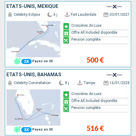
ÉTATS-UNIS, MEXIQUE
Celebrity Eclipse
6 j
Fort Lauderdale
03/01/2027
Croisières de Luxe
Offre All Included disponible
Pension complète
500 €
Payez en 3X
ÉTATS-UNIS, BAHAMAS
Celebrity Constellation
8 j
Tampa
16/01/2028
Croisières de Luxe
Offre All Included disponible
Pension complète
516 €
Payez en 3X