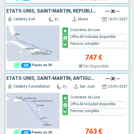
ÉTATS-UNIS, SAINT-MARTIN, RÉPUBLIQUE DOMINICAINE
Celebrity Xcel
8 j
Miami
10/01/2027
Croisières de Luxe
Offre All Included disponible
Pension complète
747 €
Payez en 3X
Vol disponible
ÉTATS-UNIS, SAINT-MARTIN, ANTIGUA-ET-BARBUDA, SAINTE-LUCIE, BARBADE, PORTO RICO
Celebrity Constellation
8 j
San Juan
23/01/2027
Croisières de Luxe
Offre All Included disponible
Pension complète
763 €
Payez en 3X