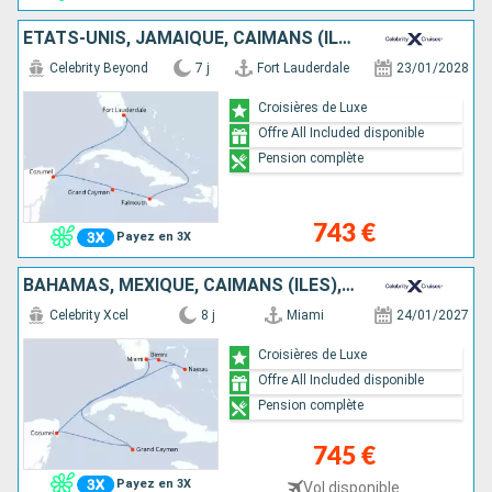
ÉTATS-UNIS, JAMAÏQUE, CAÏMANS (ÎLES), MEXIQUE
Celebrity Beyond
7 j
Fort Lauderdale
23/01/2028
Croisières de Luxe
Offre All Included disponible
Pension complète
743 €
Payez en 3X
BAHAMAS, MEXIQUE, CAÏMANS (ÎLES), ÉTATS-UNIS
Celebrity Xcel
8 j
Miami
24/01/2027
Croisières de Luxe
Offre All Included disponible
Pension complète
745 €
Payez en 3X
Vol disponible