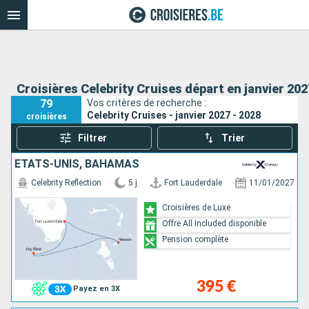
Croisières Celebrity Cruises départ en janvier 202
79
Vos critères de recherche :
Celebrity Cruises - janvier 2027 - 2028
croisières
Filtrer
Trier
ÉTATS-UNIS, BAHAMAS
Celebrity Reflection
5 j
Fort Lauderdale
11/01/2027
Croisières de Luxe
Offre All Included disponible
Pension complète
395 €
Payez en 3X