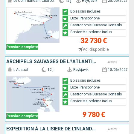
Le Commandant Charcot
15 j
Reykjavik
25/05/2027
Boissons incluses
Luxe Francophone
Gastronomie Ducasse Conseils
Service Majordome inclus
32 730 €
Pension complète
Vol disponible
ARCHIPELS SAUVAGES DE L?ATLANTIQUE NORD
L Austral
12 j
Reykjavik
18/06/2027
Boissons incluses
Luxe Francophone
Gastronomie Ducasse Conseils
Service Majordome inclus
9 780 €
Pension complète
EXPÉDITION À LA LISIÈRE DE L’INLANDSIS