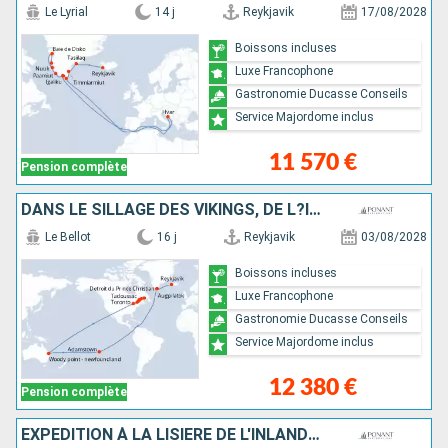
Le Lyrial
14 j
Reykjavik
17/08/2028
Boissons incluses
Luxe Francophone
Gastronomie Ducasse Conseils
Service Majordome inclus
11 570 €
Pension complète
DANS LE SILLAGE DES VIKINGS, DE L?ISLANDE AU CANADA
Le Bellot
16 j
Reykjavik
03/08/2028
Boissons incluses
Luxe Francophone
Gastronomie Ducasse Conseils
Service Majordome inclus
12 380 €
Pension complète
EXPÉDITION À LA LISIÈRE DE L'INLANDSIS