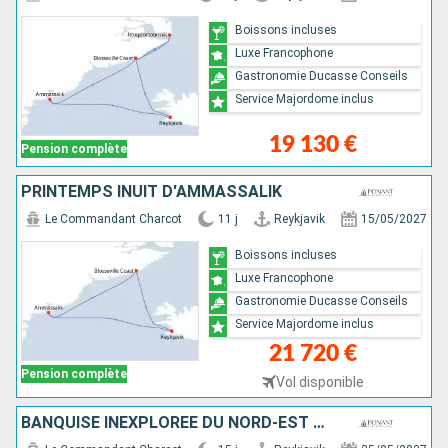
Boissons incluses
Luxe Francophone
Gastronomie Ducasse Conseils
Service Majordome inclus
19 130 €
Pension complète
PRINTEMPS INUIT D'AMMASSALIK
Le Commandant Charcot
11 j
Reykjavik
15/05/2027
Boissons incluses
Luxe Francophone
Gastronomie Ducasse Conseils
Service Majordome inclus
21 720 €
Pension complète
Vol disponible
BANQUISE INEXPLORÉE DU NORD-EST DU GROENLAND