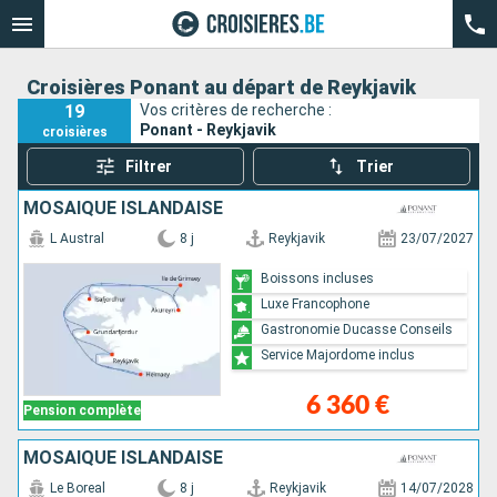
Croisières Ponant au départ de Reykjavik
19
Vos critères de recherche :
Ponant - Reykjavik
croisières
Filtrer
Trier
MOSAÏQUE ISLANDAISE
L Austral
8 j
Reykjavik
23/07/2027
Boissons incluses
Luxe Francophone
Gastronomie Ducasse Conseils
Service Majordome inclus
6 360 €
Pension complète
MOSAÏQUE ISLANDAISE
Le Boreal
8 j
Reykjavik
14/07/2028