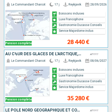
Le Commandant Charcot
17 j
Reykjavik
28/09/2026
Boissons incluses
Luxe Francophone
Gastronomie Ducasse Conseils
Service Majordome inclus
28 440 €
Pension complète
AU C½UR DES GLACES DE L'ARCTIQUE, DU GROENLAND AU SVALBARD
Le Commandant Charcot
17 j
Reykjavik
08/06/2027
Boissons incluses
Luxe Francophone
Gastronomie Ducasse Conseils
Service Majordome inclus
35 280 €
Pension complète
LE PÔLE NORD GÉOGRAPHIQUE ET CÔTE EST DU GROENLAND