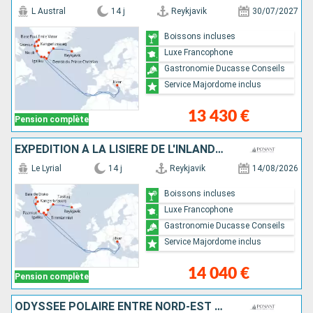
L Austral
14 j
Reykjavik
30/07/2027
Boissons incluses
Luxe Francophone
Gastronomie Ducasse Conseils
Service Majordome inclus
13 430 €
Pension complète
EXPÉDITION À LA LISIÈRE DE L'INLANDSIS
Le Lyrial
14 j
Reykjavik
14/08/2026
Boissons incluses
Luxe Francophone
Gastronomie Ducasse Conseils
Service Majordome inclus
14 040 €
Pension complète
ODYSSÉE POLAIRE ENTRE NORD-EST DU GROENLAND ET SPITZBERG