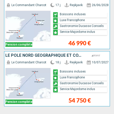
Le Commandant Charcot
17 j
Reykjavik
26/06/2028
Boissons incluses
Luxe Francophone
Gastronomie Ducasse Conseils
Service Majordome inclus
46 990 €
Pension complète
LE PÔLE NORD GÉOGRAPHIQUE ET CÔTE EST DU GROENLAND
Le Commandant Charcot
18 j
Reykjavik
10/07/2027
Boissons incluses
Luxe Francophone
Gastronomie Ducasse Conseils
Service Majordome inclus
54 750 €
Pension complète