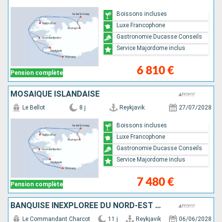
Boissons incluses
Luxe Francophone
Gastronomie Ducasse Conseils
Service Majordome inclus
6 810 €
Pension complète
MOSAÏQUE ISLANDAISE
Le Bellot
8 j
Reykjavik
27/07/2028
Boissons incluses
Luxe Francophone
Gastronomie Ducasse Conseils
Service Majordome inclus
7 480 €
Pension complète
BANQUISE INEXPLORÉE DU NORD-EST DU GROENLAND
Le Commandant Charcot
11 j
Reykjavik
06/06/2028