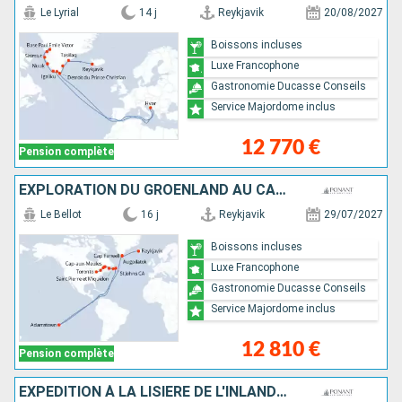
Le Lyrial
14 j
Reykjavik
20/08/2027
Boissons incluses
Luxe Francophone
Gastronomie Ducasse Conseils
Service Majordome inclus
12 770 €
Pension complète
EXPLORATION DU GROENLAND AU CANADA PAR SAINT-PIERRE-ET-MIQUELON
Le Bellot
16 j
Reykjavik
29/07/2027
Boissons incluses
Luxe Francophone
Gastronomie Ducasse Conseils
Service Majordome inclus
12 810 €
Pension complète
EXPÉDITION À LA LISIÈRE DE L'INLANDSIS