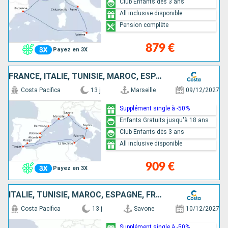
Club Enfants dès 3 ans
All inclusive disponible
Pension complète
879 €
Payez en 3X
FRANCE, ITALIE, TUNISIE, MAROC, ESPAGNE
Costa Pacifica
13 j
Marseille
09/12/2027
Supplément single à -50%
Enfants Gratuits jusqu'à 18 ans
Club Enfants dès 3 ans
All inclusive disponible
909 €
Payez en 3X
ITALIE, TUNISIE, MAROC, ESPAGNE, FRANCE
Costa Pacifica
13 j
Savone
10/12/2027
Supplément single à -50%