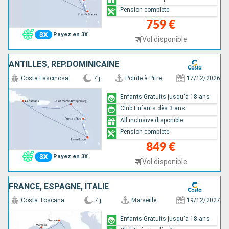
Pension complète
759 €
Payez en 3X
Vol disponible
ANTILLES, RÉP.DOMINICAINE
Costa Fascinosa
7 j
Pointe à Pitre
17/12/2026
Enfants Gratuits jusqu'à 18 ans
Club Enfants dès 3 ans
All inclusive disponible
Pension complète
849 €
Payez en 3X
Vol disponible
FRANCE, ESPAGNE, ITALIE
Costa Toscana
7 j
Marseille
19/12/2027
Enfants Gratuits jusqu'à 18 ans