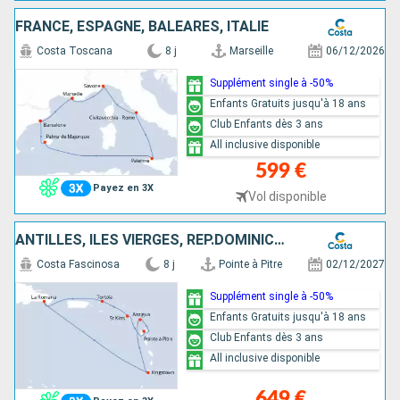
FRANCE, ESPAGNE, BALÉARES, ITALIE
Costa Toscana
8 j
Marseille
06/12/2026
Supplément single à -50%
Enfants Gratuits jusqu'à 18 ans
Club Enfants dès 3 ans
All inclusive disponible
599 €
Payez en 3X
Vol disponible
ANTILLES, ILES VIERGES, RÉP.DOMINICAINE
Costa Fascinosa
8 j
Pointe à Pitre
02/12/2027
Supplément single à -50%
Enfants Gratuits jusqu'à 18 ans
Club Enfants dès 3 ans
All inclusive disponible
649 €