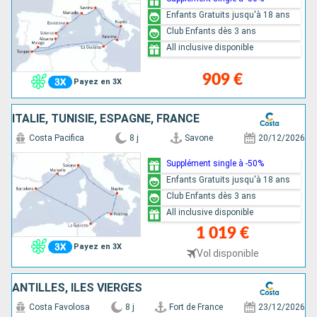
Enfants Gratuits jusqu'à 18 ans
Club Enfants dès 3 ans
All inclusive disponible
909 €
Payez en 3X
ITALIE, TUNISIE, ESPAGNE, FRANCE
Costa Pacifica
8 j
Savone
20/12/2026
Supplément single à -50%
Enfants Gratuits jusqu'à 18 ans
Club Enfants dès 3 ans
All inclusive disponible
1 019 €
Payez en 3X
Vol disponible
ANTILLES, ILES VIERGES
Costa Favolosa
8 j
Fort de France
23/12/2026