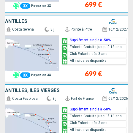
699 €
Payez en 3X
ANTILLES
Costa Serena
8 j
Pointe à Pitre
16/12/2027
Supplément single à -50%
Enfants Gratuits jusqu'à 18 ans
Club Enfants dès 3 ans
All inclusive disponible
699 €
Payez en 3X
ANTILLES, ILES VIERGES
Costa Favolosa
8 j
Fort de France
09/12/2026
Supplément single à -50%
Enfants Gratuits jusqu'à 18 ans
Club Enfants dès 3 ans
All inclusive disponible