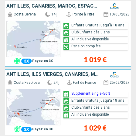
ANTILLES, CANARIES, MAROC, ESPAGNE, FRANCE
Costa Serena
14 j
Pointe à Pitre
10/03/2028
Enfants Gratuits jusqu'à 18 ans
Club Enfants dès 3 ans
All inclusive disponible
Pension complète
1 019 €
Payez en 3X
ANTILLES, ILES VIERGES, CANARIES, MAROC, ESPAGNE, FRANCE
Costa Favolosa
24 j
Fort de France
25/02/2027
Supplément single -50%
Enfants Gratuits jusqu'à 18 ans
Club Enfants dès 3 ans
All inclusive disponible
1 029 €
Payez en 3X