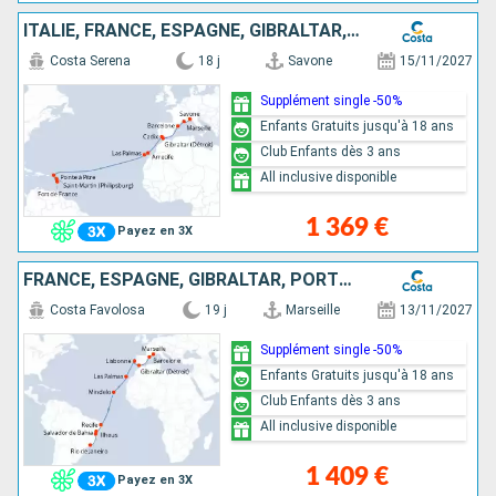
ITALIE, FRANCE, ESPAGNE, GIBRALTAR, CANARIES, ANTILLES
Costa Serena
18 j
Savone
15/11/2027
Supplément single -50%
Enfants Gratuits jusqu'à 18 ans
Club Enfants dès 3 ans
All inclusive disponible
1 369 €
Payez en 3X
FRANCE, ESPAGNE, GIBRALTAR, PORTUGAL, CANARIES, CAP VERT, BRÉSIL
Costa Favolosa
19 j
Marseille
13/11/2027
Supplément single -50%
Enfants Gratuits jusqu'à 18 ans
Club Enfants dès 3 ans
All inclusive disponible
1 409 €
Payez en 3X