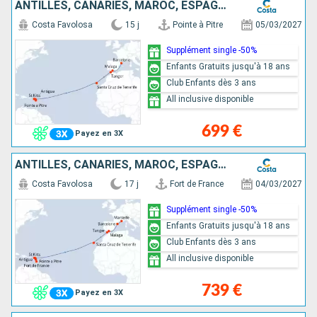
ANTILLES, CANARIES, MAROC, ESPAGNE
Costa Favolosa
15 j
Pointe à Pitre
05/03/2027
Supplément single -50%
Enfants Gratuits jusqu'à 18 ans
Club Enfants dès 3 ans
All inclusive disponible
699 €
Payez en 3X
ANTILLES, CANARIES, MAROC, ESPAGNE, FRANCE
Costa Favolosa
17 j
Fort de France
04/03/2027
Supplément single -50%
Enfants Gratuits jusqu'à 18 ans
Club Enfants dès 3 ans
All inclusive disponible
739 €
Payez en 3X