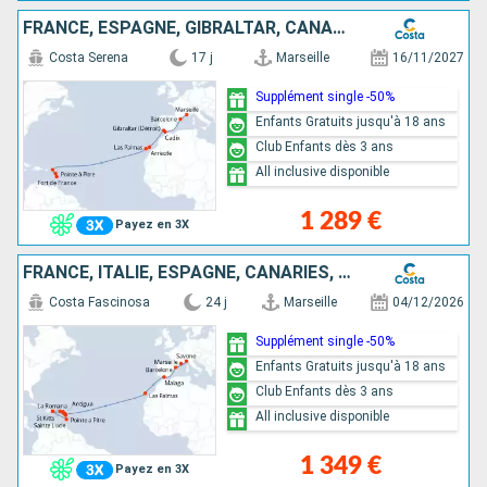
FRANCE, ESPAGNE, GIBRALTAR, CANARIES, ANTILLES
Costa Serena
17 j
Marseille
16/11/2027
Supplément single -50%
Enfants Gratuits jusqu'à 18 ans
Club Enfants dès 3 ans
All inclusive disponible
1 289 €
Payez en 3X
FRANCE, ITALIE, ESPAGNE, CANARIES, ANTILLES, RÉP.DOMINICAINE, ILES VIERGES
Costa Fascinosa
24 j
Marseille
04/12/2026
Supplément single -50%
Enfants Gratuits jusqu'à 18 ans
Club Enfants dès 3 ans
All inclusive disponible
1 349 €
Payez en 3X