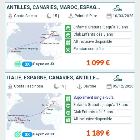
ANTILLES, CANARIES, MAROC, ESPAGNE, FRANCE, ITALIE
Costa Serena
15 j
Pointe à Pitre
10/03/2028
Enfants Gratuits jusqu'à 18 ans
Club Enfants dès 3 ans
All inclusive disponible
Pension complète
1 099 €
Payez en 3X
ITALIE, ESPAGNE, CANARIES, ANTILLES, RÉP.DOMINICAINE
Costa Fascinosa
19 j
Savone
05/12/2026
Supplément single -50%
Enfants Gratuits jusqu'à 18 ans
Club Enfants dès 3 ans
All inclusive disponible
1 189 €
Payez en 3X