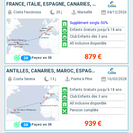
FRANCE, ITALIE, ESPAGNE, CANARIES, ANTILLES, RÉP.DOMINICAINE
Costa Fascinosa
20 j
Marseille
04/12/2026
Supplément single -50%
Enfants Gratuits jusqu'à 18 ans
Club Enfants dès 3 ans
All inclusive disponible
879 €
Payez en 3X
ANTILLES, CANARIES, MAROC, ESPAGNE
Costa Serena
13 j
Pointe à Pitre
10/03/2028
Enfants Gratuits jusqu'à 18 ans
Club Enfants dès 3 ans
All inclusive disponible
Pension complète
939 €
Payez en 3X