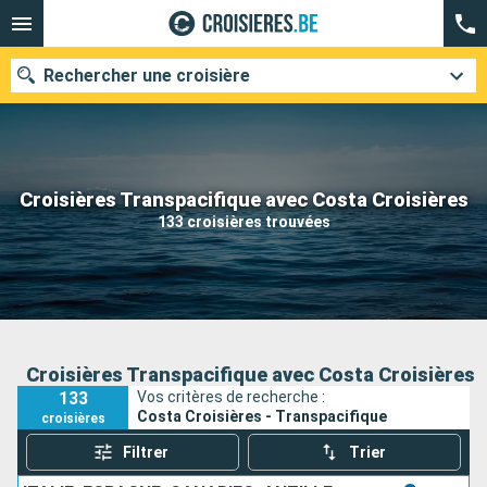
Rechercher une croisière
Nos destinations
Croisières Transpacifique avec Costa Croisières
133 croisières trouvées
Mois de départ
Ports
Compagnies
Rechercher
Croisières Transpacifique avec Costa Croisières
133
Vos critères de recherche :
Costa Croisières - Transpacifique
croisières
Filtrer
Trier