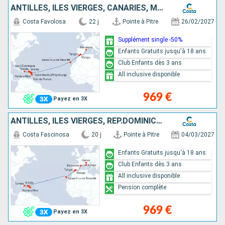
ANTILLES, ILES VIERGES, CANARIES, MAROC, ESPAGNE
Costa Favolosa
22 j
Pointe à Pitre
26/02/2027
Supplément single -50%
Enfants Gratuits jusqu'à 18 ans
Club Enfants dès 3 ans
All inclusive disponible
969 €
Payez en 3X
ANTILLES, ILES VIERGES, RÉP.DOMINICAINE, CANARIES, MAROC, ESPAGNE, CORSE (FRANCE), ITALIE
Costa Fascinosa
20 j
Pointe à Pitre
04/03/2027
Enfants Gratuits jusqu'à 18 ans
Club Enfants dès 3 ans
All inclusive disponible
Pension complète
969 €
Payez en 3X