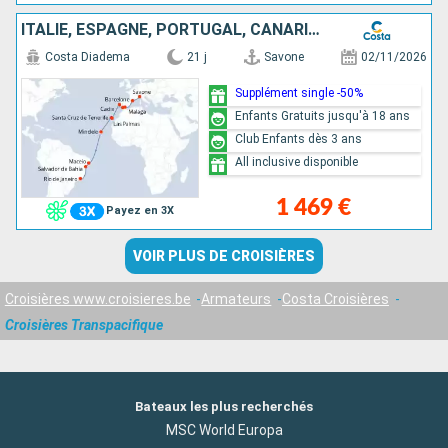
ITALIE, ESPAGNE, PORTUGAL, CANARIES, CAP VERT, BRÉSIL
Costa Diadema
21 j
Savone
02/11/2026
Supplément single -50%
Enfants Gratuits jusqu'à 18 ans
Club Enfants dès 3 ans
All inclusive disponible
1 469 €
Payez en 3X
VOIR PLUS DE CROISIÈRES
Croisières www.croisieres.be
Armateurs
Costa Croisières
Croisières Transpacifique
Bateaux les plus recherchés
MSC World Europa