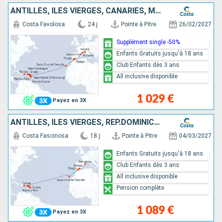
ANTILLES, ILES VIERGES, CANARIES, MAROC, ESPAGNE, FRANCE, ITALIE
Costa Favolosa
24 j
Pointe à Pitre
26/02/2027
Supplément single -50%
Enfants Gratuits jusqu'à 18 ans
Club Enfants dès 3 ans
All inclusive disponible
1 029 €
Payez en 3X
ANTILLES, ILES VIERGES, RÉP.DOMINICAINE, CANARIES, MAROC, ESPAGNE
Costa Fascinosa
18 j
Pointe à Pitre
04/03/2027
Enfants Gratuits jusqu'à 18 ans
Club Enfants dès 3 ans
All inclusive disponible
Pension complète
1 089 €
Payez en 3X