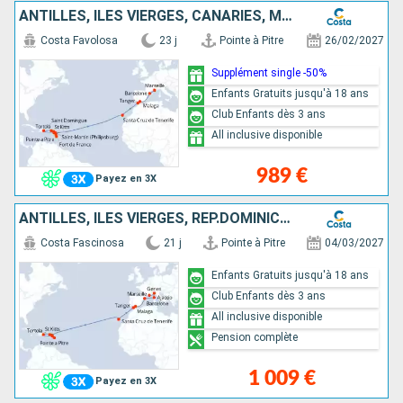
ANTILLES, ILES VIERGES, CANARIES, MAROC, ESPAGNE, FRANCE
Costa Favolosa
23 j
Pointe à Pitre
26/02/2027
Supplément single -50%
Enfants Gratuits jusqu'à 18 ans
Club Enfants dès 3 ans
All inclusive disponible
989 €
Payez en 3X
ANTILLES, ILES VIERGES, RÉP.DOMINICAINE, CANARIES, MAROC, ESPAGNE, CORSE (FRANCE), ITALIE, FRANCE
Costa Fascinosa
21 j
Pointe à Pitre
04/03/2027
Enfants Gratuits jusqu'à 18 ans
Club Enfants dès 3 ans
All inclusive disponible
Pension complète
1 009 €
Payez en 3X