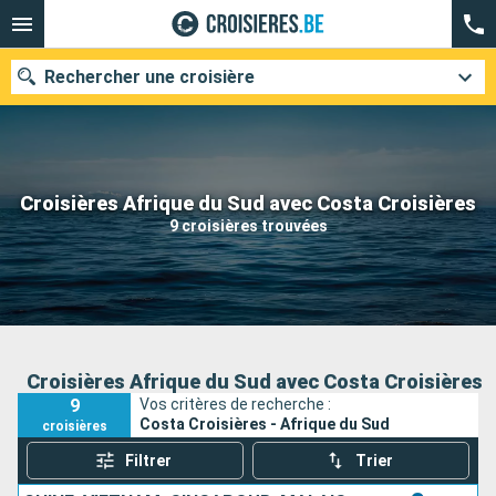
Rechercher une croisière
Nos destinations
Croisières Afrique du Sud avec Costa Croisières
9 croisières trouvées
Mois de départ
Ports
Compagnies
Rechercher
Croisières Afrique du Sud avec Costa Croisières
9
Vos critères de recherche :
Costa Croisières - Afrique du Sud
croisières
Filtrer
Trier