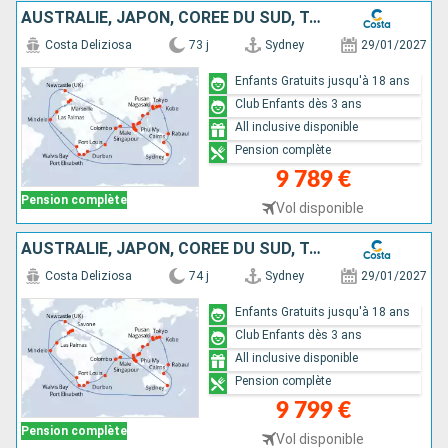
AUSTRALIE, JAPON, CORÉE DU SUD, TAÏWAN, CHINE, VIETNAM, SINGAPOUR, MALAISIE, SRI LANKA, MALDIVES, MAURICE, AFRIQUE DU SUD, NAMIBIA, CAP VERT, CANARIES
Costa Deliziosa
73 j
Sydney
29/01/2027
Enfants Gratuits jusqu'à 18 ans
Club Enfants dès 3 ans
All inclusive disponible
Pension complète
9 789 €
Pension complète
Vol disponible
AUSTRALIE, JAPON, CORÉE DU SUD, TAÏWAN, CHINE, VIETNAM, SINGAPOUR, MALAISIE, SRI LANKA, MALDIVES, MAURICE, AFRIQUE DU SUD, NAMIBIA, CAP VERT, CANARIES
Costa Deliziosa
74 j
Sydney
29/01/2027
Enfants Gratuits jusqu'à 18 ans
Club Enfants dès 3 ans
All inclusive disponible
Pension complète
9 799 €
Pension complète
Vol disponible