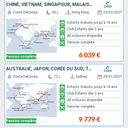
CHINE, VIETNAM, SINGAPOUR, MALAISIE, SRI LANKA, MALDIVES, MAURICE, AFRIQUE DU SUD, NAMIBIA, CAP VERT, CANARIES, ESPAGNE, FRANCE, ITALIE
Costa Deliziosa
50 j
Hong Kong
23/02/2027
Enfants Gratuits jusqu'à 18 ans
Club Enfants dès 3 ans
All inclusive disponible
Pension complète
6 039 €
Pension complète
AUSTRALIE, JAPON, CORÉE DU SUD, TAÏWAN, CHINE, VIETNAM, SINGAPOUR, MALAISIE, SRI LANKA, MALDIVES, MAURICE, AFRIQUE DU SUD, NAMIBIA, CAP VERT, CANARIES
Costa Deliziosa
72 j
Sydney
29/01/2027
Enfants Gratuits jusqu'à 18 ans
Club Enfants dès 3 ans
All inclusive disponible
Pension complète
9 779 €
Pension complète