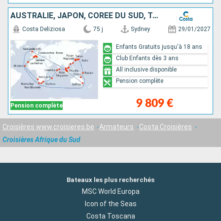
AUSTRALIE, JAPON, CORÉE DU SUD, TAÏWAN, CHINE, VIETNAM, SINGAPOUR, MALAISIE, SRI LANKA, MALDIVES, MAURICE, AFRIQUE DU SUD, NAMIBIA, CAP VERT, ITALIE
Costa Deliziosa
75 j
Sydney
29/01/2027
Enfants Gratuits jusqu'à 18 ans
Club Enfants dès 3 ans
All inclusive disponible
Pension complète
9 809 €
Pension complète
Croisières www.croisieres.be
Armateurs
Costa Croisières
Croisières Afrique du Sud
Bateaux les plus recherchés
MSC World Europa
Icon of the Seas
Costa Toscana