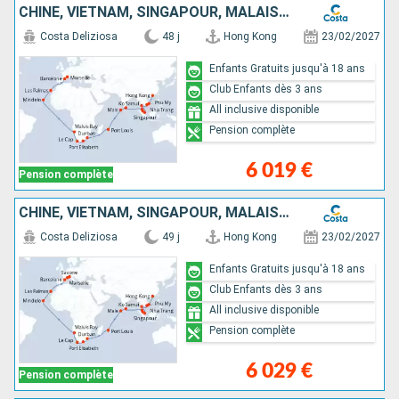
CHINE, VIETNAM, SINGAPOUR, MALAISIE, SRI LANKA, MALDIVES, MAURICE, AFRIQUE DU SUD, NAMIBIA, CAP VERT, CANARIES, ESPAGNE, FRANCE
Costa Deliziosa
48 j
Hong Kong
23/02/2027
Enfants Gratuits jusqu'à 18 ans
Club Enfants dès 3 ans
All inclusive disponible
Pension complète
6 019 €
Pension complète
CHINE, VIETNAM, SINGAPOUR, MALAISIE, SRI LANKA, MALDIVES, MAURICE, AFRIQUE DU SUD, NAMIBIA, CAP VERT, CANARIES, ESPAGNE, FRANCE, ITALIE
Costa Deliziosa
49 j
Hong Kong
23/02/2027
Enfants Gratuits jusqu'à 18 ans
Club Enfants dès 3 ans
All inclusive disponible
Pension complète
6 029 €
Pension complète