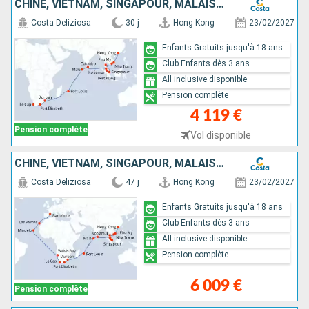
CHINE, VIETNAM, SINGAPOUR, MALAISIE, SRI LANKA, MALDIVES, MAURICE, AFRIQUE DU SUD
Costa Deliziosa
30 j
Hong Kong
23/02/2027
Enfants Gratuits jusqu'à 18 ans
Club Enfants dès 3 ans
All inclusive disponible
Pension complète
4 119 €
Pension complète
Vol disponible
CHINE, VIETNAM, SINGAPOUR, MALAISIE, SRI LANKA, MALDIVES, MAURICE, AFRIQUE DU SUD, NAMIBIA, CAP VERT, CANARIES, ESPAGNE
Costa Deliziosa
47 j
Hong Kong
23/02/2027
Enfants Gratuits jusqu'à 18 ans
Club Enfants dès 3 ans
All inclusive disponible
Pension complète
6 009 €
Pension complète