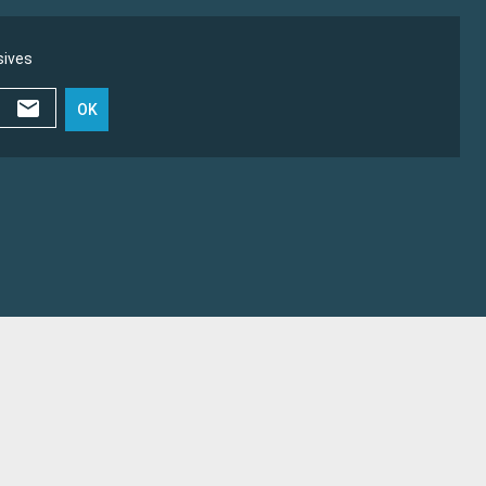
sives
OK