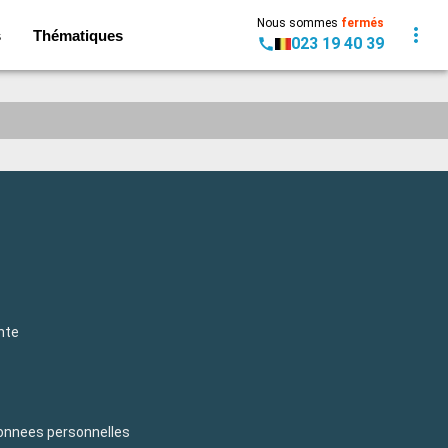
Nous sommes
fermés
s
Thématiques
023 19 40 39
nte
donnees personnelles