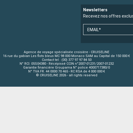
Newsletters
Recevez nos offres exclu
EMAIL*
Agence de voyage spécialisée croisière - CRUISELINE
16 rue du gabian Les flots bleus MC 98 000 Monaco SAM au Capital de 150 000 €
Contact tel : (00) 377 97 97 84 50
N° RCI: 05S04380 - Récépissé CCIN n°2007-01231/2007-01232
Garantie financière Groupama N° police 4000717380/0
N° TVA FR. 44 0000 70 465 - RC RSA de 4 000 000 €
© CRUISELINE 2026 - all rights reserved