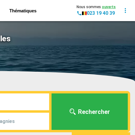
Nous sommes
ouverts
Thématiques
023 19 40 39
les
Rechercher
agnies