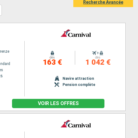
Recherche Avancée
irenze
+
dès
dès
163 €
1 042 €
andard
es
26
Navire attraction
Pension complète
VOIR LES OFFRES