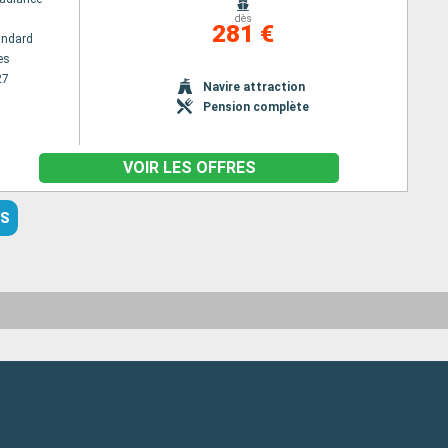
dès
281 €
andard
es
27
Navire attraction
Pension complète
VOIR LES OFFRES
ES