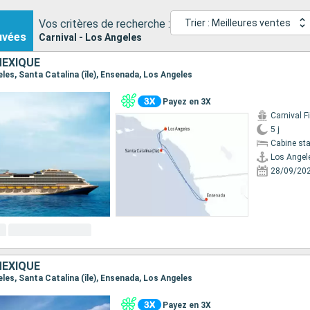
Vos critères de recherche :
Trier : Meilleures ventes
uvées
Carnival - Los Angeles
MEXIQUE
geles, Santa Catalina (île), Ensenada, Los Angeles
Payez en 3X
Carnival F
5 j
Cabine st
Los Angel
28/09/20
MEXIQUE
geles, Santa Catalina (île), Ensenada, Los Angeles
Payez en 3X