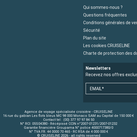
Qui sommes-nous ?
Questions fréquentes
Conditions générales de ve
Sécurité
Plan du site
Les cookies CRUISELINE
Charte de protection des 
Newsletters
Recevez nos offres exclu
EMAIL*
Agence de voyage spécialisée croisière - CRUISELINE
16 rue du gabian Les flots bleus MC 98 000 Monaco SAM au Capital de 150 000 €
Contact tel : (00) 377 97 97 84 50
N° RCI: 05S04380 - Récépissé CCIN n°2007-01231/2007-01232
Garantie financière Groupama N° police 4000717380/0
N° TVA FR. 44 0000 70 465 - RC RSA de 4 000 000 €
© CRUISELINE 2026 - all rights reserved