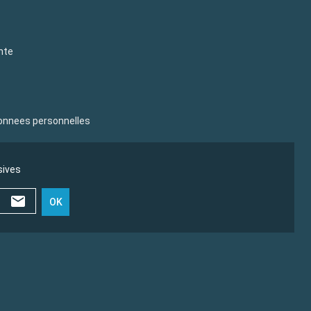
nte
donnees personnelles
sives
OK