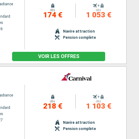
Radiance
+
dès
dès
174 €
1 053 €
andard
es
26
Navire attraction
Pension complète
VOIR LES OFFRES
Radiance
+
dès
dès
218 €
1 103 €
andard
es
27
Navire attraction
Pension complète