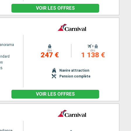
VOIR LES OFFRES
Panorama
+
dès
dès
247 €
1 138 €
andard
es
26
Navire attraction
Pension complète
VOIR LES OFFRES
Radiance