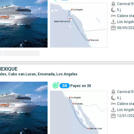
Carnival 
5 j
Cabine st
Los Angel
08/09/20
MEXIQUE
geles, Cabo san Lucas, Ensenada, Los Angeles
Payez en 3X
Carnival 
6 j
Cabine st
Los Angel
12/01/20