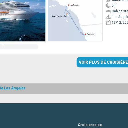
5 j
Cabine st
Los Angel
13/12/20
VOIR PLUS DE CROISIÈR
 de Los Angeles
Croisieres.be