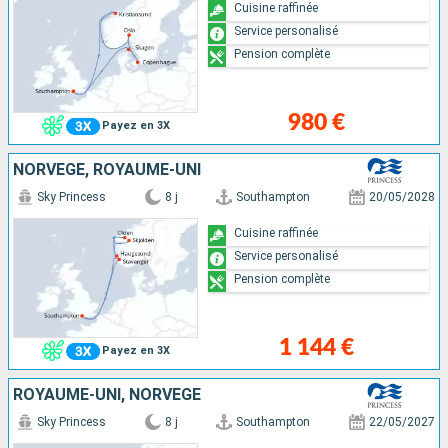
Cuisine raffinée
Service personalisé
Pension complète
980 €
Payez en 3X
NORVÈGE, ROYAUME-UNI
Sky Princess
8 j
Southampton
20/05/2028
Cuisine raffinée
Service personalisé
Pension complète
1 144 €
Payez en 3X
ROYAUME-UNI, NORVÈGE
Sky Princess
8 j
Southampton
22/05/2027