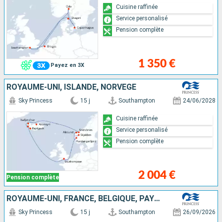
Cuisine raffinée
Service personalisé
Pension complète
1 350 €
Payez en 3X
ROYAUME-UNI, ISLANDE, NORVÈGE
Sky Princess
15 j
Southampton
24/06/2028
Cuisine raffinée
Service personalisé
Pension complète
2 004 €
Pension complète
ROYAUME-UNI, FRANCE, BELGIQUE, PAYS-BAS, DANEMARK, NORVÈGE, ALLEMAGNE
Sky Princess
15 j
Southampton
26/09/2026