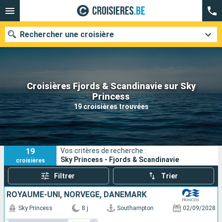
Rechercher une croisière
Croisières Fjords & Scandinavie sur Sky
Nos destinations
Princess
19 croisières trouvées
Mois de départ
Ports
Compagnies
19
Vos critères de recherche :
Rechercher
Sky Princess - Fjords & Scandinavie
croisières
Filtrer
Trier
ROYAUME-UNI, NORVÈGE, DANEMARK
Sky Princess
8 j
Southampton
02/09/2028