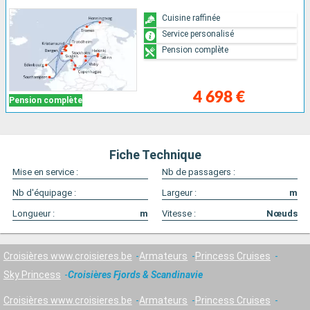
Cuisine raffinée
Service personalisé
Pension complète
4 698 €
Pension complète
Fiche Technique
Mise en service :
Nb de passagers :
Nb d'équipage :
Largeur :
m
Longueur :
m
Vitesse :
Nœuds
Croisières www.croisieres.be
Armateurs
Princess Cruises
Sky Princess
Croisières Fjords & Scandinavie
Croisières www.croisieres.be
Armateurs
Princess Cruises