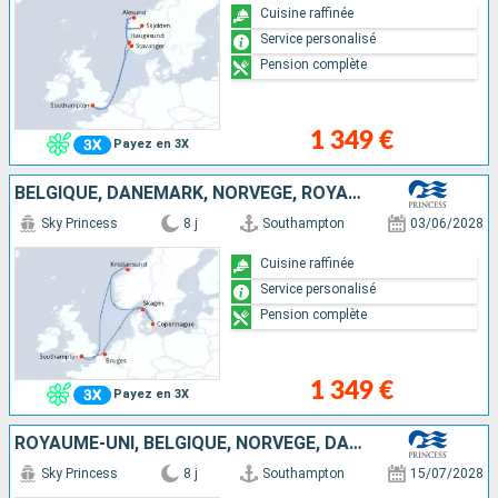
Cuisine raffinée
Service personalisé
Pension complète
1 349 €
Payez en 3X
BELGIQUE, DANEMARK, NORVÈGE, ROYAUME-UNI
Sky Princess
8 j
Southampton
03/06/2028
Cuisine raffinée
Service personalisé
Pension complète
1 349 €
Payez en 3X
ROYAUME-UNI, BELGIQUE, NORVÈGE, DANEMARK
Sky Princess
8 j
Southampton
15/07/2028