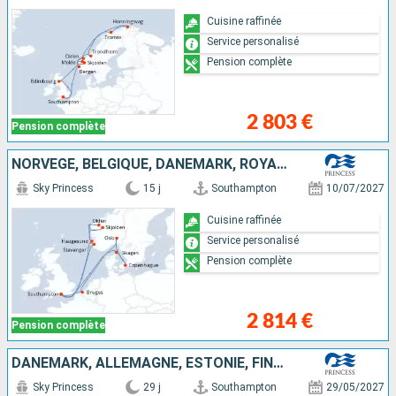
Cuisine raffinée
Service personalisé
Pension complète
2 803 €
Pension complète
NORVÈGE, BELGIQUE, DANEMARK, ROYAUME-UNI
Sky Princess
15 j
Southampton
10/07/2027
Cuisine raffinée
Service personalisé
Pension complète
2 814 €
Pension complète
DANEMARK, ALLEMAGNE, ESTONIE, FINLANDE, SUÈDE, ROYAUME-UNI, NORVÈGE
Sky Princess
29 j
Southampton
29/05/2027