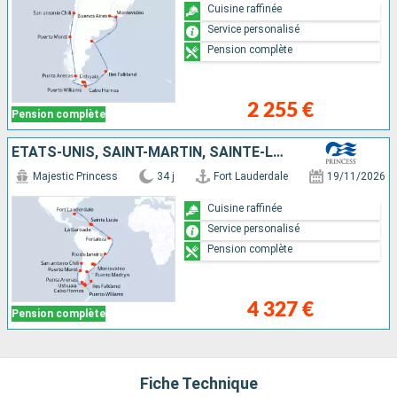
Cuisine raffinée
Service personalisé
Pension complète
2 255 €
Pension complète
ÉTATS-UNIS, SAINT-MARTIN, SAINTE-LUCIE, BARBADE, BRÉSIL, URUGUAY, ARGENTINE, ÎLES MALOUINES, CHILI
Majestic Princess
34 j
Fort Lauderdale
19/11/2026
Cuisine raffinée
Service personalisé
Pension complète
4 327 €
Pension complète
Fiche Technique