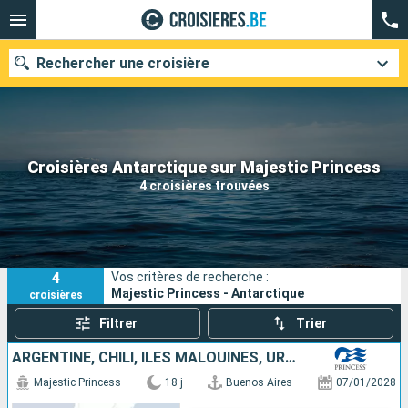
Rechercher une croisière
Nos destinations
Croisières Antarctique sur Majestic Princess
4 croisières trouvées
Mois de départ
Ports
Compagnies
4
Vos critères de recherche :
Rechercher
Majestic Princess - Antarctique
croisières
Filtrer
Trier
ARGENTINE, CHILI, ÎLES MALOUINES, URUGUAY
Majestic Princess
18 j
Buenos Aires
07/01/2028