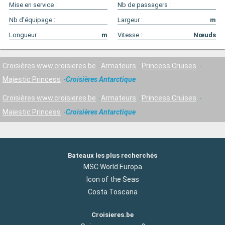
Mise en service :
Nb de passagers :
Nb d'équipage :
Largeur :
m
Longueur :
m
Vitesse :
Nœuds
Croisières www.croisieres.be
Armateurs
Princess Cruises
Majestic Princess
Croisières Antarctique
Croisières www.croisieres.be
Armateurs
Princess Cruises
Majestic Princess
Croisières Antarctique
Bateaux les plus recherchés
MSC World Europa
Icon of the Seas
Costa Toscana
Croisieres.be