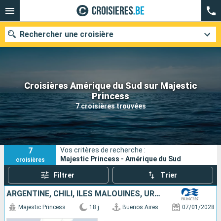
Rechercher une croisière
Croisières Amérique du Sud sur Majestic
Nos destinations
Princess
7 croisières trouvées
Mois de départ
Ports
Compagnies
7
Vos critères de recherche :
Rechercher
Majestic Princess - Amérique du Sud
croisières
Filtrer
Trier
ARGENTINE, CHILI, ÎLES MALOUINES, URUGUAY
Majestic Princess
18 j
Buenos Aires
07/01/2028