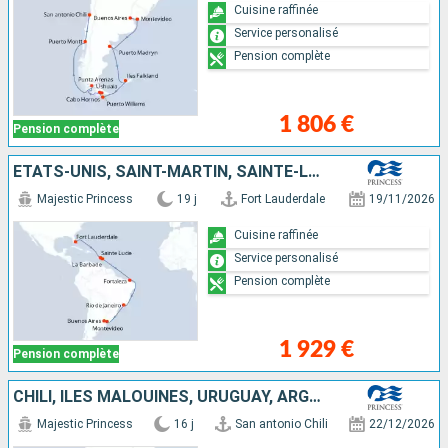
Cuisine raffinée
Service personalisé
Pension complète
1 806 €
Pension complète
ÉTATS-UNIS, SAINT-MARTIN, SAINTE-LUCIE, BARBADE, BRÉSIL, URUGUAY, ARGENTINE
Majestic Princess
19 j
Fort Lauderdale
19/11/2026
Cuisine raffinée
Service personalisé
Pension complète
1 929 €
Pension complète
CHILI, ÎLES MALOUINES, URUGUAY, ARGENTINE
Majestic Princess
16 j
San antonio Chili
22/12/2026