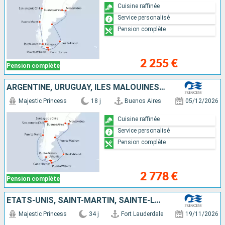
Cuisine raffinée
Service personalisé
Pension complète
2 255 €
Pension complète
ARGENTINE, URUGUAY, ÎLES MALOUINES, CHILI
Majestic Princess
18 j
Buenos Aires
05/12/2026
Cuisine raffinée
Service personalisé
Pension complète
2 778 €
Pension complète
ÉTATS-UNIS, SAINT-MARTIN, SAINTE-LUCIE, BARBADE, BRÉSIL, URUGUAY, ARGENTINE, ÎLES MALOUINES, CHILI
Majestic Princess
34 j
Fort Lauderdale
19/11/2026