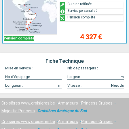
Cuisine raffinée
Service personalisé
Pension complète
4 327 €
Pension complète
Fiche Technique
Mise en service :
Nb de passagers :
Nb d'équipage :
Largeur :
m
Longueur :
m
Vitesse :
Nœuds
Croisières www.croisieres.be
Armateurs
Princess Cruises
Majestic Princess
Croisières Amérique du Sud
Croisières www.croisieres.be
Armateurs
Princess Cruises