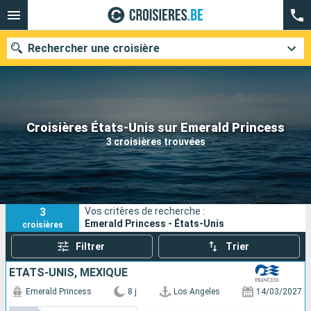
Rechercher une croisière
Nos destinations
Croisières États-Unis sur Emerald Princess
3 croisières trouvées
Mois de départ
Ports
Compagnies
3
Vos critères de recherche :
Rechercher
Emerald Princess - États-Unis
croisières
Filtrer
Trier
ÉTATS-UNIS, MEXIQUE
Emerald Princess
8 j
Los Angeles
14/03/2027