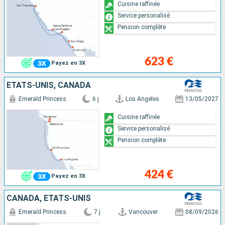
Cuisine raffinée
Service personalisé
Pension complète
623 €
Payez en 3X
ÉTATS-UNIS, CANADA
Emerald Princess
6 j
Los Angeles
13/05/2027
Cuisine raffinée
Service personalisé
Pension complète
424 €
Payez en 3X
CANADA, ÉTATS-UNIS
Emerald Princess
7 j
Vancouver
08/09/2026