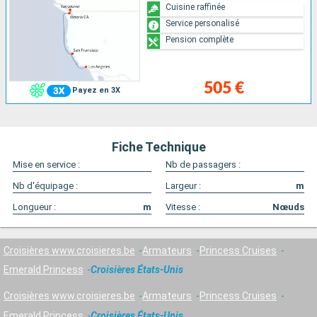
Cuisine raffinée
Service personalisé
Pension complète
505 €
Payez en 3X
Fiche Technique
Mise en service :
Nb de passagers :
Nb d'équipage :
Largeur :
m
Longueur :
m
Vitesse :
Nœuds
Croisières www.croisieres.be
Armateurs
Princess Cruises
Emerald Princess
Croisières États-Unis
Croisières www.croisieres.be
Armateurs
Princess Cruises
Emerald Princess
Croisières États-Unis