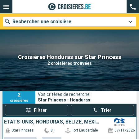
Rechercher une croisière
Nos destinations
Croisières Honduras sur Star Princess
2 croisières trouvées
Mois de départ
Ports
Compagnies
2
Vos critères de recherche :
Rechercher
Star Princess - Honduras
croisières
Filtrer
Trier
ÉTATS-UNIS, HONDURAS, BELIZE, MEXIQUE
Star Princess
8 j
Fort Lauderdale
07/11/2026