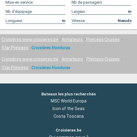
Mise en service :
Nb de passagers :
Nb d'équipage :
Largeur :
m
Longueur :
m
Vitesse :
Nœuds
Croisières www.croisieres.be
Armateurs
Princess Cruises
Star Princess
Croisières Honduras
Croisières www.croisieres.be
Armateurs
Princess Cruises
Star Princess
Croisières Honduras
Bateaux les plus recherchés
MSC World Europa
Icon of the Seas
Costa Toscana
Croisieres.be