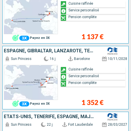
Cuisine raffinée
Service personalisé
Pension complète
1 137 €
Payez en 3X
ESPAGNE, GIBRALTAR, LANZAROTE, TENERIFE, PORTUGAL, ÉTATS-UNIS
Sun Princess
16 j
Barcelone
10/11/2028
Cuisine raffinée
Service personalisé
Pension complète
1 352 €
Payez en 3X
ÉTATS-UNIS, TENERIFE, ESPAGNE, MAJORQUE, FRANCE, ITALIE
Sun Princess
22 j
Fort Lauderdale
28/03/2027