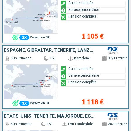
Cuisine raffinée
Service personalisé
Pension complète
1 105 €
Payez en 3X
ESPAGNE, GIBRALTAR, TENERIFE, LANZAROTE, PORTUGAL, ÉTATS-UNIS
Sun Princess
15 j
Barcelone
07/11/2027
Cuisine raffinée
Service personalisé
Pension complète
1 118 €
Payez en 3X
ÉTATS-UNIS, TENERIFE, MAJORQUE, ESPAGNE
Sun Princess
15 j
Fort Lauderdale
28/03/2027