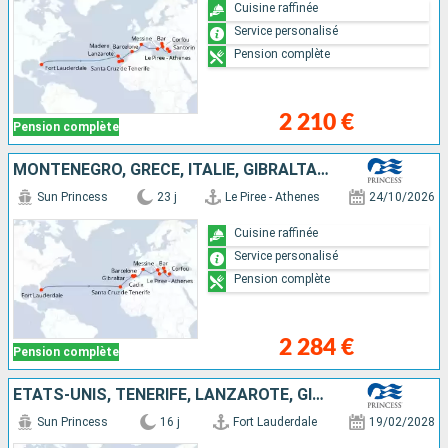
Cuisine raffinée
Service personalisé
Pension complète
2 210 €
Pension complète
MONTÉNÉGRO, GRÈCE, ITALIE, GIBRALTAR, ESPAGNE, TENERIFE, ÉTATS-UNIS
Sun Princess
23 j
Le Piree - Athenes
24/10/2026
Cuisine raffinée
Service personalisé
Pension complète
2 284 €
Pension complète
ÉTATS-UNIS, TENERIFE, LANZAROTE, GIBRALTAR, ESPAGNE, MAJORQUE
Sun Princess
16 j
Fort Lauderdale
19/02/2028