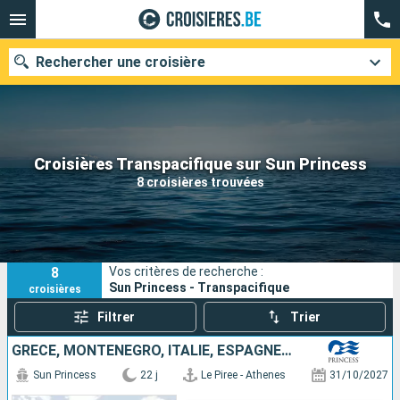
Rechercher une croisière
Nos destinations
Croisières Transpacifique sur Sun Princess
8 croisières trouvées
Mois de départ
Ports
Compagnies
8
Vos critères de recherche :
Rechercher
Sun Princess - Transpacifique
croisières
Filtrer
Trier
GRÈCE, MONTÉNÉGRO, ITALIE, ESPAGNE, GIBRALTAR, TENERIFE, LANZAROTE, PORTUGAL, ÉTATS-UNIS
Sun Princess
22 j
Le Piree - Athenes
31/10/2027