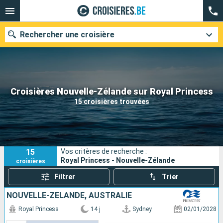
Rechercher une croisière
Nos destinations
Croisières Nouvelle-Zélande sur Royal Princess
15 croisières trouvées
Mois de départ
Ports
Compagnies
15
Vos critères de recherche :
Rechercher
Royal Princess - Nouvelle-Zélande
croisières
Filtrer
Trier
NOUVELLE-ZÉLANDE, AUSTRALIE
Royal Princess
14 j
Sydney
02/01/2028