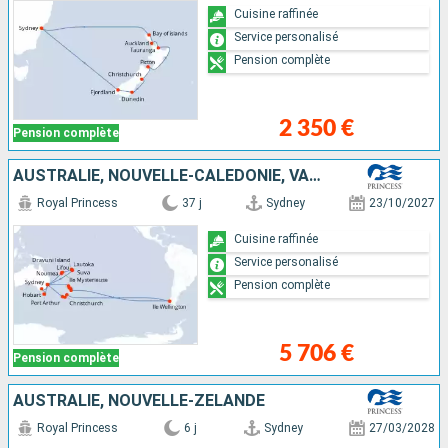
Cuisine raffinée
Service personalisé
Pension complète
2 350 €
Pension complète
AUSTRALIE, NOUVELLE-CALÉDONIE, VANUATU, FIDJI (ÎLES), NOUVELLE-ZÉLANDE, CHILI
Royal Princess
37 j
Sydney
23/10/2027
Cuisine raffinée
Service personalisé
Pension complète
5 706 €
Pension complète
AUSTRALIE, NOUVELLE-ZÉLANDE
Royal Princess
6 j
Sydney
27/03/2028