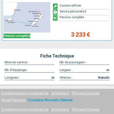
Cuisine raffinée
Service personalisé
Pension complète
3 233 €
Pension complète
Fiche Technique
Mise en service :
Nb de passagers :
Nb d'équipage :
Largeur :
m
Longueur :
m
Vitesse :
Nœuds
Croisières www.croisieres.be
Armateurs
Princess Cruises
Royal Princess
Croisières Nouvelle-Zélande
Croisières www.croisieres.be
Armateurs
Princess Cruises