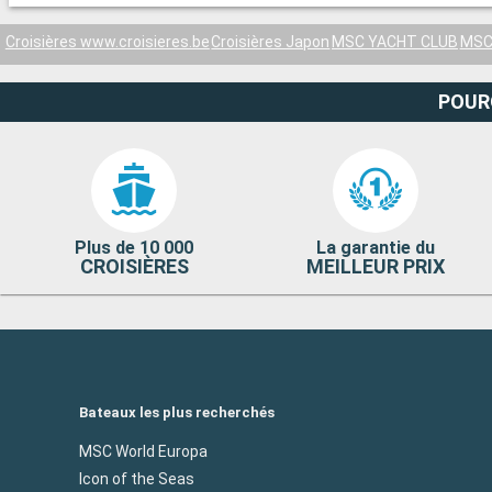
Croisières www.croisieres.be
Croisières Japon
MSC YACHT CLUB
MSC 
POUR
Plus de 10 000
La garantie du
CROISIÈRES
MEILLEUR PRIX
Bateaux les plus recherchés
MSC World Europa
Icon of the Seas