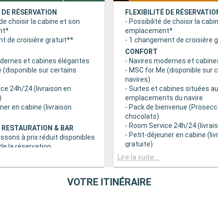
É DE RÉSERVATION
FLEXIBILITÉ DE RÉSERVATIO
 de choisir la cabine et son
- Possibilité de choisir la cabi
nt*
emplacement*
 de croisière gratuit**
- 1 changement de croisière g
CONFORT
odernes et cabines élégantes
- Navires modernes et cabine
 (disponible sur certains
- MSC for Me (disponible sur 
navires)
ce 24h/24 (livraison en
- Suites et cabines situées au
)
emplacements du navire
uner en cabine (livraison
- Pack de bienvenue (Prosecc
chocolats)
- Room Service 24h/24 (livrais
 RESTAURATION & BAR
- Petit-déjeuner en cabine (liv
issons à prix réduit disponibles
gratuite)
e la réservation
c grand choix de spécialités
AVANTAGES RESTAURATION 
Lire la suite...
- Forfaits boissons à prix rédu
s principaux avec plats
au moment de la réservation
VOTRE ITINÉRAIRE
 prise en compte des
- Buffet avec grand choix de 
iététiques
culinaires
a tranche horaire du dîner (sous
- Restaurants principaux avec
sponibilité)
gourmets et prise en compte