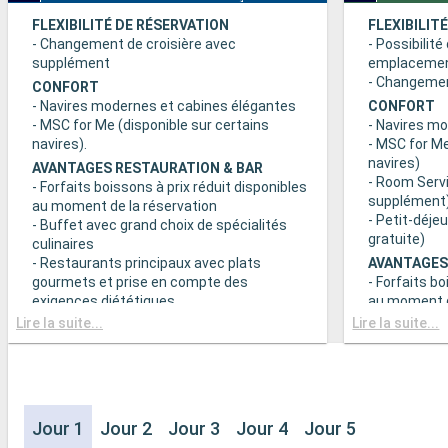
FLEXIBILITÉ DE RÉSERVATION
FLEXIBILIT
- Changement de croisière avec
- Possibilité
supplément
emplaceme
- Changement
CONFORT
- Navires modernes et cabines élégantes
CONFORT
- MSC for Me (disponible sur certains
- Navires m
navires).
- MSC for Me
navires)
AVANTAGES RESTAURATION & BAR
- Room Servi
- Forfaits boissons à prix réduit disponibles
supplément
au moment de la réservation
- Petit-déje
- Buffet avec grand choix de spécialités
gratuite)
culinaires
- Restaurants principaux avec plats
AVANTAGES
gourmets et prise en compte des
- Forfaits bo
exigences diététiques
au moment d
- Buffet ave
Lire la suite...
Lire la suite...
SPORT ET DIVERTISSEMENTS
culinaires
- Programme varié de spectacles de style
- Restaurant
Broadway
gourmets et
- Espace piscine
exigences d
- Equipements sportifs de plein-air
- Choix de l
- Salle de sport équipée avec vue
Jour 1
Jour 2
Jour 3
Jour 4
Jour 5
réserve de di
panoramique