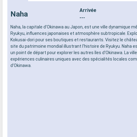
- 20% de réd
- Activités et divertissements pour
Restaurants
adultes, enfants et bébés
Arrivée
Naha
prépayé
- Activités récréatives pour enfants
---
SPORT ET 
SERVICES
- Programme
Naha, la capitale d'Okinawa au Japon, est une ville dynamique mê
- Personnel qualifié multilingue
Broadway
Ryukyu, influences japonaises et atmosphère subtropicale. Explo
AUTRES PRIVILÈGES
- Espace pis
Kokusai-dori pour ses boutiques et restaurants. Visitez le châtea
- Points MSC Voyagers Club
- Equipement
site du patrimoine mondial illustrant l'histoire de Ryukyu. Naha 
- Salle de s
un point de départ pour explorer les autres îles d'Okinawa. La vill
panoramiqu
expériences culinaires uniques avec des spécialités locales co
- Activités 
d'Okinawa.
adultes, en
- Activités 
SERVICES
- Personnel 
AUTRES PR
- Points MS