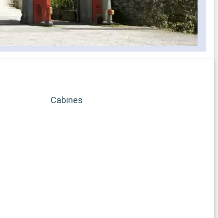
ait Spa
es soins Spa
e
prise en
Cabines