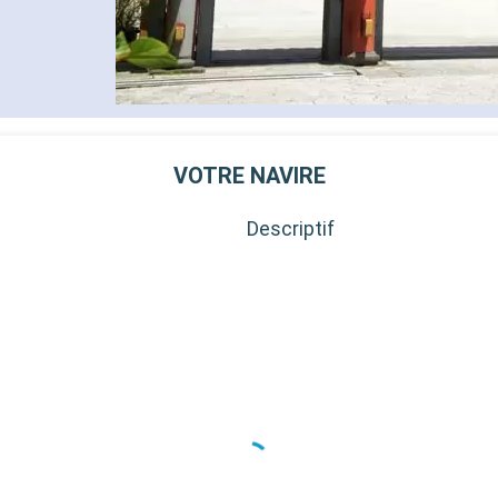
pour les adultes)
- 40% de réduction sur un forf
sélectionné prépayé
- 10% de réduction sur tous l
réservés à bord
SERVICES
- Personnel qualifié multilingu
- Embarquement prioritaire & 
VOTRE NAVIRE
charge des bagages
AUTRES PRIVILÈGES
Descriptif
- Points MSC Voyagers Club