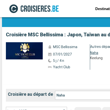
Destinat
Voir les 69 autres photos
Croisière MSC Bellissima : Japon, Taïwan au 
Autres dépa
MSC Bellissima
Naha
07/01/2027
Keelung
5 j / 4 n
Yacht Club
Croisière au départ de
Naha