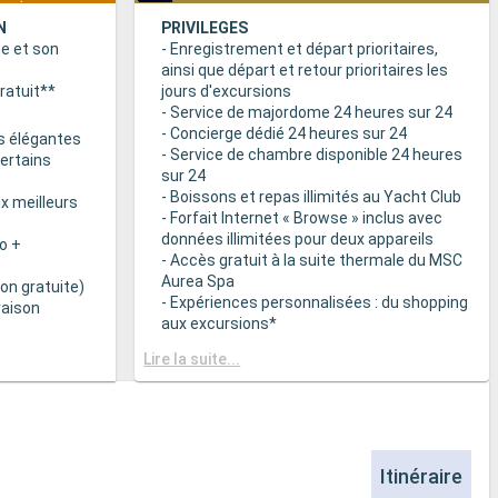
N
PRIVILEGES
ne et son
- Enregistrement et départ prioritaires,
ainsi que départ et retour prioritaires les
ratuit**
jours d'excursions
- Service de majordome 24 heures sur 24
- Concierge dédié 24 heures sur 24
s élégantes
- Service de chambre disponible 24 heures
certains
sur 24
- Boissons et repas illimités au Yacht Club
x meilleurs
- Forfait Internet « Browse » inclus avec
données illimitées pour deux appareils
o +
- Accès gratuit à la suite thermale du MSC
Aurea Spa
on gratuite)
- Expériences personnalisées : du shopping
raison
aux excursions*
- Equipements de relaxation dans chaque
& BAR
Lire la suite...
suite
it disponibles
- Autres attentions personnelles : service
d’assistance pour faire et défaire les
spécialités
valises, journal livré directement en cabine
sur demande*
 plats
- L’expérience la plus récompensée pour le
Itinéraire
 des
versement des points « MSC Voyagers