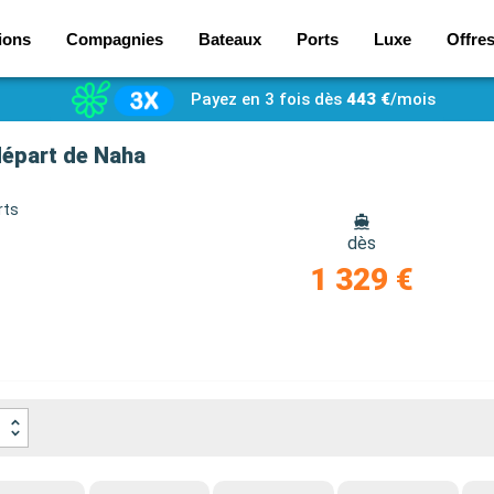
ions
Compagnies
Bateaux
Ports
Luxe
Offre
Payez en 3 fois dès
443 €
/mois
départ de Naha
rts
dès
1 329 €